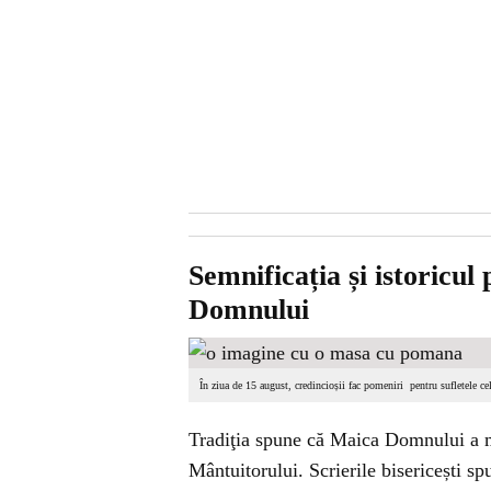
Semnificația și istoricul
Domnului
În ziua de 15 august, credincioșii fac pomeniri pentru sufletele ce
Tradiţia spune că Maica Domnului a mai
Mântuitorului. Scrierile bisericești sp