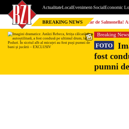
Actualitate
Local
Eveniment-Social
Economic Lo
BREAKING NEWS
Focar de Salmonella! Ar
Breaking New
Ima
FOTO
fost cond
pumni de