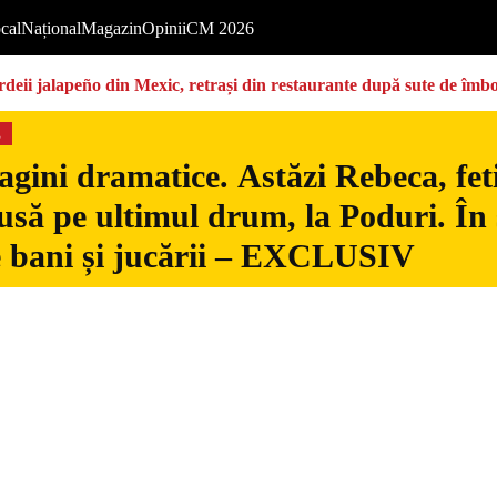
cal
Național
Magazin
Opinii
CM 2026
deii jalapeño din Mexic, retrași din restaurante după sute de îmbo
s
gini dramatice. Astăzi Rebeca, fetiț
usă pe ultimul drum, la Poduri. În s
 bani și jucării – EXCLUSIV