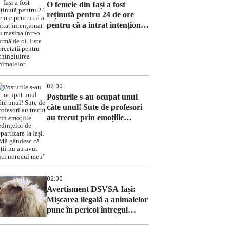
O femeie din Iași a fost
reținută pentru 24 de ore
pentru că a intrat intenționat
cu mașina într-o turmă de oi.
Este cercetată pentru
schingiuirea animalelor
02:00
Posturile s-au ocupat unul
câte unul! Sute de profesori
au trecut prin emoțiile
ședințelor de repartizare la
Iași. „Mă gândesc că alții nu
au avut nici norocul meu”
02:00
Avertisment DSVSA Iași:
Mișcarea ilegală a animalelor
pune în pericol întregul
sector zootehnic din România