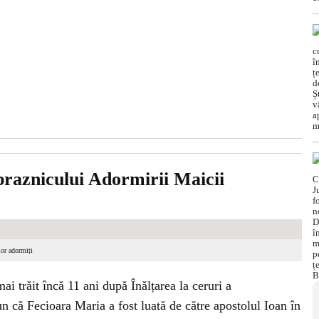
 praznicului Adormirii Maicii
lor adormiți
 trăit încă 11 ani după Înălțarea la ceruri a
un că Fecioara Maria a fost luată de către apostolul Ioan în