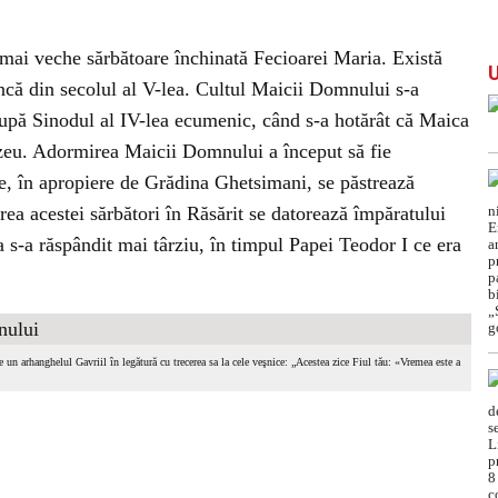
ai veche sărbătoare închinată Fecioarei Maria. Există
încă din secolul al V-lea. Cultul Maicii Domnului s-a
upă Sinodul al IV-lea ecumenic, când s-a hotărât că Maica
u. Adormirea Maicii Domnului a început să fie
de, în apropiere de Grădina Ghetsimani, se păstrează
a acestei sărbători în Răsărit se datorează împăratului
 s-a răspândit mai târziu, în timpul Papei Teodor I ce era
e un arhanghelul Gavriil în legătură cu trecerea sa la cele veşnice: „Acestea zice Fiul tău: «Vremea este a