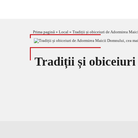
Prima pagină
»
Local
»
Tradiții și obiceiuri de Adormirea Maic
Tradiții și obiceiu