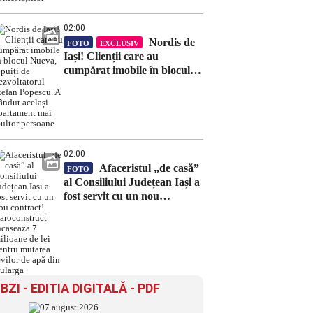
02:00
Nordis de
FOTO
EXCLUSIV
Iași! Clienții care au
cumpărat imobile în blocul
Nueva, țepuiți de
dezvoltatorul Ștefan Popescu.
A vândut același apartament
mai multor persoane
02:00
Afaceristul „de casă”
FOTO
al Consiliului Județean Iași a
fost servit cu un nou
contract! Daroconstruct
încasează 7 milioane de lei
pentru mutarea țevilor de
apă din Bularga
BZI - EDITIA DIGITALĂ - PDF