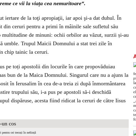
reme ce vii la viața cea nemuritoare“.
iertare de la toţi apropiaţii, iar apoi şi-a dat duhul. În
 din ceruri pentru a primi în mâinile sale sufletul său
 multitudine de minuni: ochii orbilor au văzut, surzii și-au
 să umble. Trupul Maicii Domnului a stat trei zile în
n chip tainic la ceruri.
s pe toți apostolii din locurile în care propovăduiau
ămas bun de la Maica Domnului. Singurul care nu a ajuns la
osit în Ierusalim în cea de-a treia zi după înmormântarea
stire trupului său, i-a pus pe apostoli să-i deschidă
ul dispăruse, acesta fiind ridicat la ceruri de către Iisus
i pentru cei trecuți în neființă