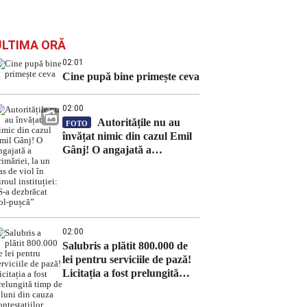
ULTIMA ORĂ
02:01
Cine pupă bine primește ceva
02:00
Autoritățile nu au
FOTO
învățat nimic din cazul Emil
Gânj! O angajată a
primăriei, la un pas de viol în
biroul instituției: „S-a
dezbrăcat gol-pușcă”
02:00
Salubris a plătit 800.000 de
lei pentru serviciile de pază!
Licitația a fost prelungită
timp de 8 luni din cauza
contestațiilor