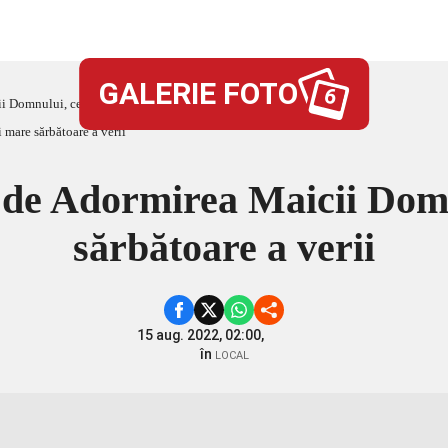
GALERIE FOTO
6
ii Domnului, cea mai mare sărbătoare a verii
ri de Adormirea Maicii Do
sărbătoare a verii
15 aug. 2022, 02:00,
în
LOCAL