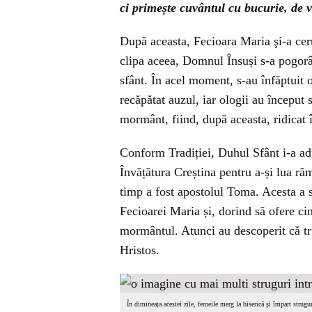
ci primește cuvântul cu bucurie, de v
După aceasta, Fecioara Maria şi-a cerut 
clipa aceea, Domnul Însuși s-a pogorât
sfânt. În acel moment, s-au înfăptuit o
recăpătat auzul, iar ologii au început
mormânt, fiind, după aceasta, ridicat î
Conform Tradiției, Duhul Sfânt i-a adu
Învățătura Creștina pentru a-și lua r
timp a fost apostolul Toma. Acesta a s
Fecioarei Maria și, dorind să ofere cin
mormântul. Atunci au descoperit că trup
Hristos.
În dimineața acestei zile, femeile merg la biserică și împart strugur