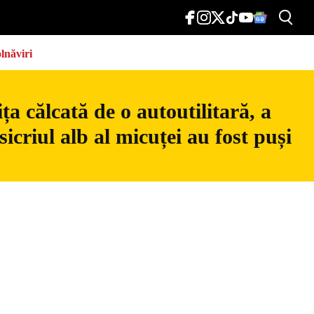
lnăviri
a călcată de o autoutilitară, a
icriul alb al micuței au fost puși