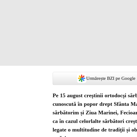
Urmărește BZI pe Google
Pe 15 august creştinii ortodocşi s
cunoscută în popor drept Sfânta M
sărbătorim și Ziua Marinei, Fecioar
ca în cazul celorlalte sărbători cr
legate o multitudine de tradiţii și o