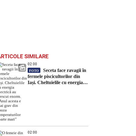
ARTICOLE SIMILARE
02:00
Seceta face ravagii în
FOTO
fermele piscicultorilor din
Iași. Cheltuielile cu energia
electrică au crescut enorm.
„Anul acesta e mai grav din
cauza temperaturilor foarte
mari”
02:00