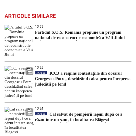
ARTICOLE SIMILARE
13:33
Partidul S.O.S. România propune un program
național de reconstrucție economică a Văii Jiului
13:25
FOTO
ÎCCJ a respins contestațiile din dosarul
Georgescu-Potra, deschizând calea pentru începerea
judecății pe fond
13:24
FOTO
Cal salvat de pompierii ieșeni după ce a
căzut într-un șanț, în localitatea Blăgești