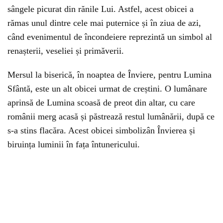
sângele picurat din rănile Lui. Astfel, acest obicei a
rămas unul dintre cele mai puternice și în ziua de azi,
când evenimentul de încondeiere reprezintă un simbol al
renașterii, veseliei și primăverii.
Mersul la biserică, în noaptea de Înviere, pentru Lumina
Sfântă, este un alt obicei urmat de creștini. O lumânare
aprinsă de Lumina scoasă de preot din altar, cu care
românii merg acasă și păstrează restul lumânării, după ce
s-a stins flacăra. Acest obicei simbolizân Învierea și
biruința luminii în fața întunericului.