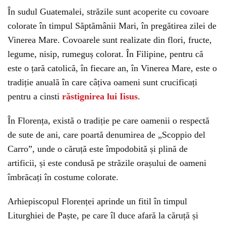
În sudul Guatemalei, străzile sunt acoperite cu covoare
colorate în timpul Săptămânii Mari, în pregătirea zilei de
Vinerea Mare. Covoarele sunt realizate din flori, fructe,
legume, nisip, rumeguș colorat. În Filipine, pentru că
este o țară catolică, în fiecare an, în Vinerea Mare, este o
tradiție anuală în care câțiva oameni sunt crucificați
pentru a cinsti
răstignirea lui Iisus
.
În Florența, există o tradiție pe care oamenii o respectă
de sute de ani, care poartă denumirea de „Scoppio del
Carro”, unde o căruță este împodobită și plină de
artificii, și este condusă pe străzile orașului de oameni
îmbrăcați în costume colorate.
Arhiepiscopul Florenței aprinde un fitil în timpul
Liturghiei de Paște, pe care îl duce afară la căruță și