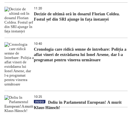
11:20
Decizie de ultimă oră în dosarul Florian Coldea.
Fostul șef din SRI ajunge în fața instanței
10:40
Cronologia care ridică semne de întrebare: Poliția a
aflat vineri de extrădarea lui Ionel Arsene, dar l-a
programat pentru vinerea următoare
10:25
FOTO
Doliu în Parlamentul European! A murit
Klaus Hänsch!