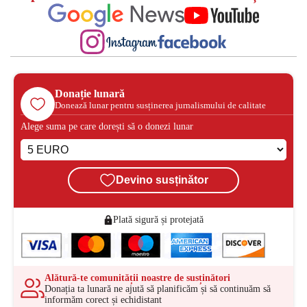
Donație lunară
Donează lunar pentru susținerea jurnalismului de calitate
Alege suma pe care dorești să o donezi lunar
Devino susținător
Plată sigură și protejată
Alătură-te comunității noastre de susținători
Donația ta lunară ne ajută să planificăm și să continuăm să
informăm corect și echidistant