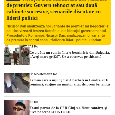
de premier. Guvern tehnocrat sau două
cabinete succesive, scenariile discutate cu
liderii politici
Nicușor Dan analizează noi variante de premier, iar negocierile
politice vizează ieșirea României din blocajul guvernamental.
Președintele României, Nicușor Dan, analizează noi variante
de premier în cadrul consultărilor cu liderii politici. Ciprian
Ciucu vorbește despre scenariul unui guvern tehnocrat și
A1.ro
despre posibilitatea a două cabinete succesive. Nicușor Dan
Ce a pățit un român într-o benzinărie din Bulgaria:
analizează noi variante de premier România traversează […]
„Aveți mare grijă!”. Ce a observat pe chitanță
Observatornews.ro
Femeia care a înjunghiat 4 bărbați în Londra ar fi
româncă, susţine un martor citat de presa britanică
As.ro
Fostul portar de la CFR Cluj s-a făcut cântăreţ şi
urcă pe scenă la UNTOLD