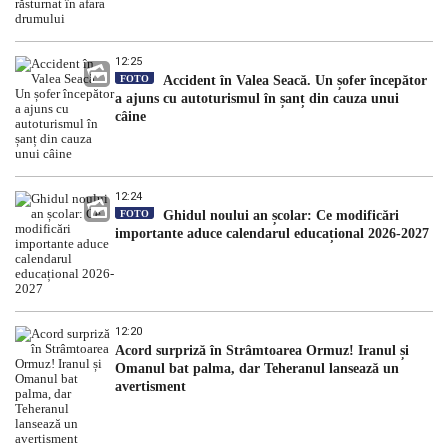
12:25
FOTO
Accident în Valea Seacă. Un șofer începător
a ajuns cu autoturismul în șanț din cauza unui
câine
12:24
FOTO
Ghidul noului an școlar: Ce modificări
importante aduce calendarul educațional 2026-2027
12:20
Acord surpriză în Strâmtoarea Ormuz! Iranul și
Omanul bat palma, dar Teheranul lansează un
avertisment