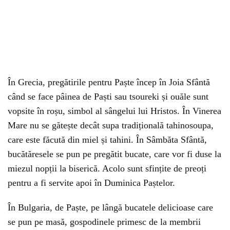
În Grecia, pregătirile pentru Paște încep în Joia Sfântă
când se face pâinea de Paști sau tsoureki și ouăle sunt
vopsite în roșu, simbol al sângelui lui Hristos. În Vinerea
Mare nu se gătește decât supa tradițională tahinosoupa,
care este făcută din miel și tahini. În Sâmbăta Sfântă,
bucătăresele se pun pe pregătit bucate, care vor fi duse la
miezul nopții la biserică. Acolo sunt sfințite de preoți
pentru a fi servite apoi în Duminica Paștelor.
În Bulgaria, de Paște, pe lângă bucatele delicioase care
se pun pe masă, gospodinele primesc de la membrii