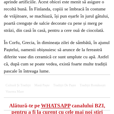
aprinde artificiile. Acest obicei este menit să asigure o
recoltă bună. În Finlanda, copiii se îmbracă în costume
de vrăjitoare, se machiază, își pun eșarfe în jurul gâtului,
poartă crenguțe de salcie decorate cu pene și merg pe
străzi, din casă în casă, pentru a cere ouă de ciocolată.
În Corfu, Grecia, în dimineața zilei de sâmbătă, în ajunul
Paștelui, oamenii obișnuiesc să arunce de la fereastră
diferite vase din ceramică ce sunt umplute cu apă. Astfel
că, după cum se poate vedea, există foarte multe tradiții
pascale în întreaga lume.
Cultură Și Tradiții
Masă Paște
Tradiții De Paște
Tradiții Românești
Vinerea Mare
Alătură-te pe
WHATSAPP
canalului BZI,
pentru a fi la curent cu cele mai noi știri