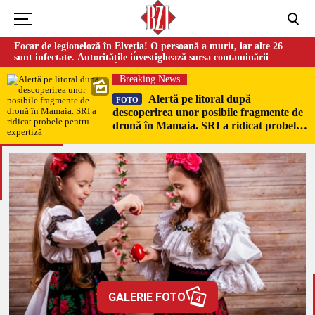
Focar de legioneloză în Elveția! O persoană a murit, iar alte 26
sunt infectate. Autoritățile investighează sursa contaminării
Breaking News
Alertă pe litoral după
FOTO
descoperirea unor posibile fragmente de
dronă în Mamaia. SRI a ridicat probele
pentru expertiză
GALERIE FOTO
4