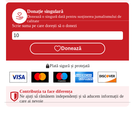
Donație singulară
Donează o singură dată pentru susținerea jurnalismului de
calitate
Scrie suma pe care dorești să o donezi
Donează
Plată sigură și protejată
Contribuția ta face diferența
Ne ajuți să rămânem independenți și să aducem informații de
care ai nevoie