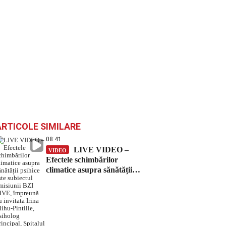
ARTICOLE SIMILARE
08:41
LIVE VIDEO –
VIDEO
Efectele schimbărilor
climatice asupra sănătății
psihice este subiectul
emisiunii BZI LIVE,
împreună cu invitata Irina
Mihu-Pintilie, psiholog
principal, Spitalul Clinic Căi