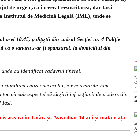
jul de urgență a încercat resuscitarea, dar fără
la Institutul de Medicină Legală (IML), unde se
 orei 18.45, polițiștii din cadrul Secției nr. 4 Poliție
tul că o tânără s-ar fi spânzurat, la domiciliul din
, unde au identificat cadavrul tinerei.
u stabilirea cauzei decesului, iar cercetările sunt
ntocmit sub aspectul săvârșirii infracțiunii de ucidere din
 Iași.
ucis aseară în Tătărași. Avea doar 14 ani și toată viața