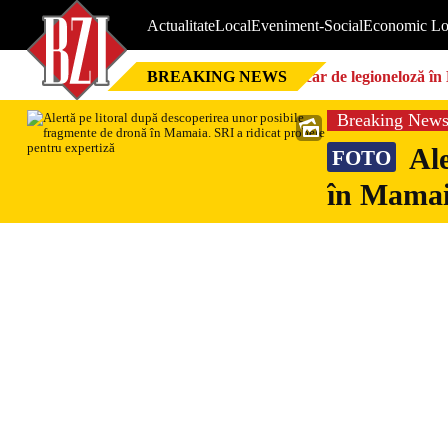
Actualitate
Local
Eveniment-Social
Economic Lo
BREAKING NEWS
Focar de legioneloză în 
Breaking New
Ale
FOTO
în Mamaia