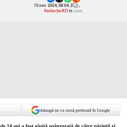
15 nov. 2024, 08:04,
2
,
Redacția BZI
în
LOCAL
Adaugă-ne ca sursă preferată în Google
de 14 ani a fost găsită spânzurată de către părinții ei,