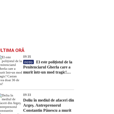
ULTIMA ORĂ
09:35
El este polițistul de la
FOTO
Penitenciarul Gherla care a
murit într-un mod tragic!
Casian avea doar 36 de ani!
09:33
Doliu în mediul de afaceri din
Argeș. Antreprenorul
Constantin Pănescu a murit