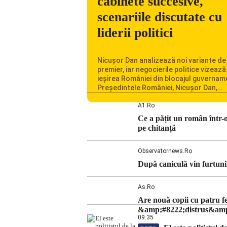
cabinete succesive,
scenariile discutate cu
liderii politici
Nicușor Dan analizează noi variante de
premier, iar negocierile politice vizează
ieșirea României din blocajul guvernam
Președintele României, Nicușor Dan,
analizează noi variante de premier în c
consultărilor cu liderii politici. Ciprian 
A1.ro
vorbește despre scenariul unui guvern
Ce a pățit un român într-
tehnocrat și despre posibilitatea a do
pe chitanță
cabinete succesive. Nicușor Dan anali
noi variante de premier România trave
[…]
Observatornews.ro
După caniculă vin furtunil
As.ro
Are nouă copii cu patru f
&amp;#8222;distrus&amp
09:35