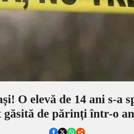
și! O elevă de 14 ani s-a 
t găsită de părinți într-o a