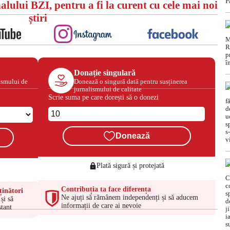
alului BZI, pentru a fi la curent cu cele mai noi
știri
Donație singulară
ismului de
Donează o singură dată pentru susținerea
jurnalismului de calitate
Scrie suma pe care dorești să o donezi
Donează
Plată sigură și protejată
Contribuția ta face diferența
ținători
Ne ajuți să rămânem independenți și să aducem
și să
informații de care ai nevoie
tant