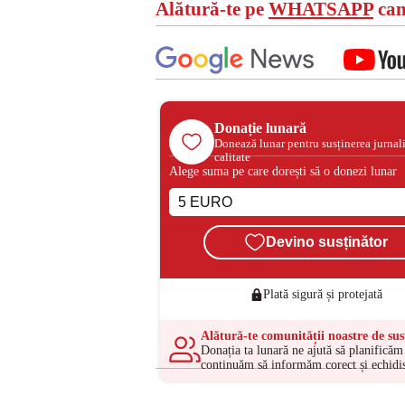
Alătură-te pe
WHATSAPP
can
Donație lunară
Donează lunar pentru susținerea jurnal
calitate
Alege suma pe care dorești să o donezi lunar
Devino susținător
Plată sigură și protejată
Alătură-te comunității noastre de sus
Donația ta lunară ne ajută să planificăm 
continuăm să informăm corect și echidis