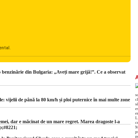
ental.
adrul
Ciucu
o benzinărie din Bulgaria: „Aveți mare grijă!”. Ce a observat
uă
zează
rsează
e: vijelii de până la 80 km/h și ploi puternice în mai multe zone
emei, dar e măcinat de un mare regret. Marea dragoste l-a
;#8221;