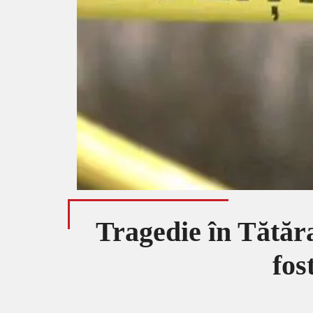
Tragedie în Tătăra
fos