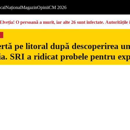
cal
Național
Magazin
Opinii
CM 2026
Elveția! O persoană a murit, iar alte 26 sunt infectate. Autoritățil
s
rtă pe litoral după descoperirea u
. SRI a ridicat probele pentru exp