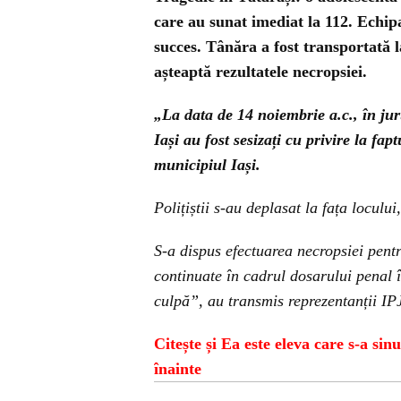
care au sunat imediat la 112. Echipa
succes. Tânăra a fost transportată 
așteaptă rezultatele necropsiei.
„La data de 14 noiembrie a.c., în jurul
Iași au fost sesizați cu privire la fap
municipiul Iași.
Polițiștii s-au deplasat la fața locului
S-a dispus efectuarea necropsiei pentr
continuate în cadrul dosarului penal î
culpă”, au transmis reprezentanții IPJ
Citește și Ea este eleva care s-a sin
înainte