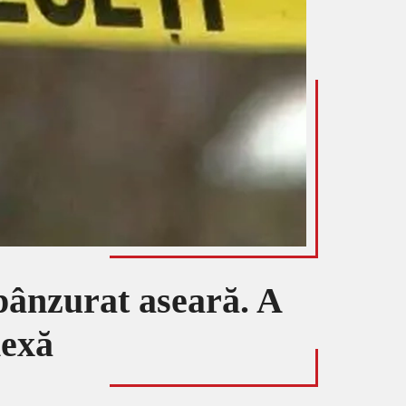
spânzurat aseară. A
nexă