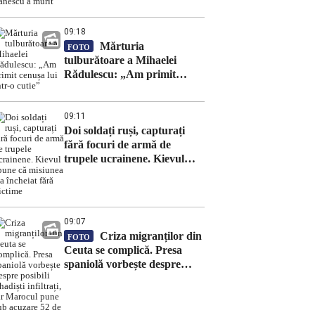
09:18
Mărturia
FOTO
tulburătoare a Mihaelei
Rădulescu: „Am primit
cenușa lui într-o cutie”
09:11
Doi soldați ruși, capturați
fără focuri de armă de
trupele ucrainene. Kievul
spune că misiunea s-a
încheiat fără victime
09:07
Criza migranților din
FOTO
Ceuta se complică. Presa
spaniolă vorbește despre
posibili jihadiști infiltrați, iar
Marocul pune sub acuzare
52 de persoane