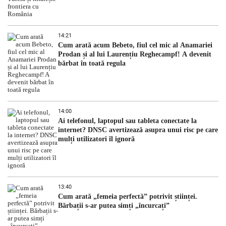
14:21
Cum arată acum Bebeto, fiul cel mic al Anamariei
Prodan și al lui Laurențiu Reghecampf! A devenit
bărbat în toată regula
14:00
Ai telefonul, laptopul sau tableta conectate la
internet? DNSC avertizează asupra unui risc pe care
mulți utilizatori îl ignoră
13:40
Cum arată „femeia perfectă” potrivit științei.
Bărbații s-ar putea simți „încurcați”