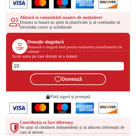
Alătură-te comunității noastre de susținători
Donația ta lunară ne ajută să planificăm și să continuăm să
informăm corect și echidistant
Donație singulară
Donează o singură dată pentru susținerea jurnalismului de
calitate
Scrie suma pe care dorești să o donezi
Donează
Plată sigură și protejată
Contribuția ta face diferența
Ne ajuți să rămânem independenți și să aducem informații de
care ai nevoie