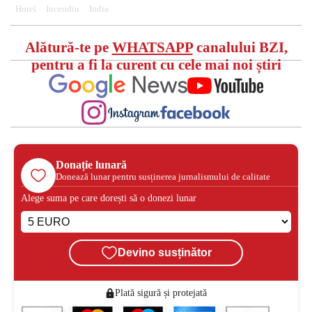
Hotel
Incendiu
India
Alătură-te pe
WHATSAPP
canalului BZI,
pentru a fi la curent cu cele mai noi știri
Donație lunară
Donează lunar pentru susținerea jurnalismului de calitate
Alege suma pe care dorești să o donezi lunar
Devino susținător
Plată sigură și protejată