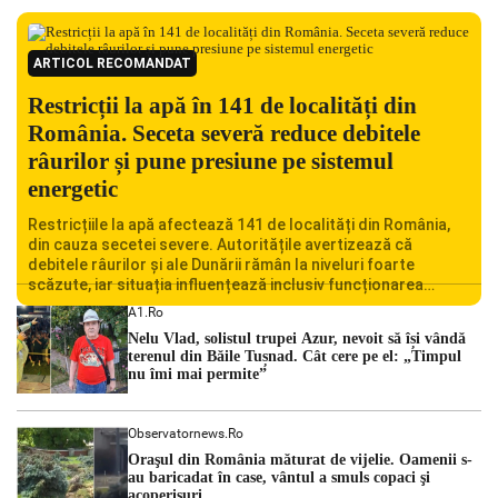
ARTICOL RECOMANDAT
Restricții la apă în 141 de localități din
România. Seceta severă reduce debitele
râurilor și pune presiune pe sistemul
energetic
Restricțiile la apă afectează 141 de localități din România,
din cauza secetei severe. Autoritățile avertizează că
debitele râurilor și ale Dunării rămân la niveluri foarte
scăzute, iar situația influențează inclusiv funcționarea
Centralei Nucleare de la Cernavodă. România se confruntă
A1.ro
cu una dintre cele mai dificile perioade din punct de vedere
Nelu Vlad, solistul trupei Azur, nevoit să își vândă
hidrologic din ultimii ani. Lipsa […]
terenul din Băile Tușnad. Cât cere pe el: „Timpul
nu îmi mai permite”
Observatornews.ro
Oraşul din România măturat de vijelie. Oamenii s-
au baricadat în case, vântul a smuls copaci şi
acoperişuri