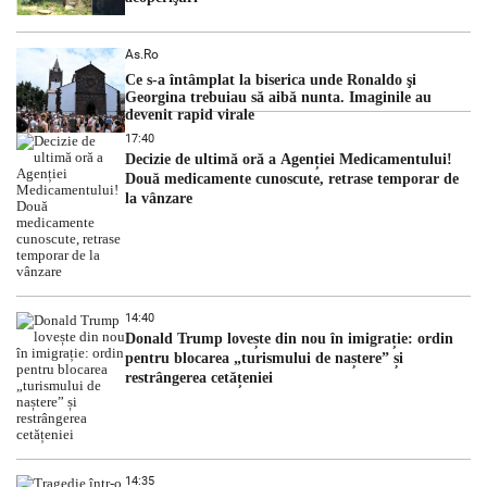
As.ro
Ce s-a întâmplat la biserica unde Ronaldo şi
Georgina trebuiau să aibă nunta. Imaginile au
devenit rapid virale
17:40
Decizie de ultimă oră a Agenției Medicamentului!
Două medicamente cunoscute, retrase temporar de
la vânzare
14:40
Donald Trump lovește din nou în imigrație: ordin
pentru blocarea „turismului de naștere” și
restrângerea cetățeniei
14:35