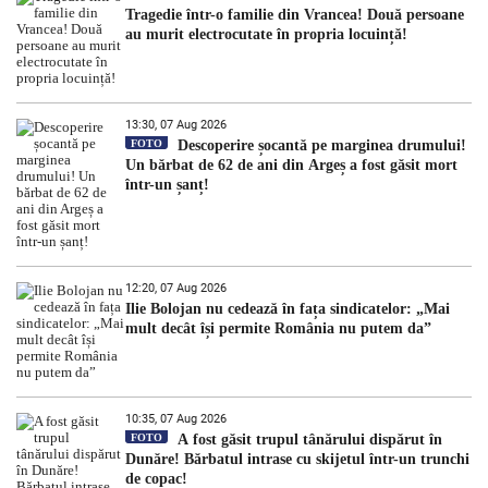
Tragedie într-o familie din Vrancea! Două persoane
au murit electrocutate în propria locuință!
13:30, 07 Aug 2026
FOTO
Descoperire șocantă pe marginea drumului!
Un bărbat de 62 de ani din Argeș a fost găsit mort
într-un șanț!
12:20, 07 Aug 2026
Ilie Bolojan nu cedează în fața sindicatelor: „Mai
mult decât își permite România nu putem da”
10:35, 07 Aug 2026
FOTO
A fost găsit trupul tânărului dispărut în
Dunăre! Bărbatul intrase cu skijetul într-un trunchi
de copac!