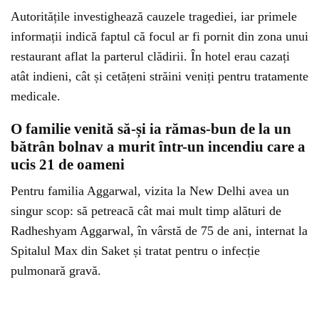
Autoritățile investighează cauzele tragediei, iar primele
informații indică faptul că focul ar fi pornit din zona unui
restaurant aflat la parterul clădirii. În hotel erau cazați
atât indieni, cât și cetățeni străini veniți pentru tratamente
medicale.
O familie venită să-și ia rămas-bun de la un
bătrân bolnav a murit într-un incendiu care a
ucis 21 de oameni
Pentru familia Aggarwal, vizita la New Delhi avea un
singur scop: să petreacă cât mai mult timp alături de
Radheshyam Aggarwal, în vârstă de 75 de ani, internat la
Spitalul Max din Saket și tratat pentru o infecție
pulmonară gravă.