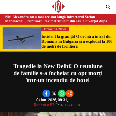
Nici Alexandra nu a mai rezistat lângă infractorul Ștefan
Manolache! „Prințișorul taximetriștilor” din Iași a divorţat după
doi ani de căsnicie
Breaking News
Incident la graniță! O dronă a intrat din
România în Bulgaria şi a explodat la 100
Could not play video.
de metri de frontieră
There was a problem trying to load the video.
Error code: html5_video:4
Tragedie la New Delhi! O reuniune
de familie s-a încheiat cu opt morți
într-un incendiu de hotel
04 iun. 2026, 08:31,
Redacția BZI
în
INTERNATIONAL