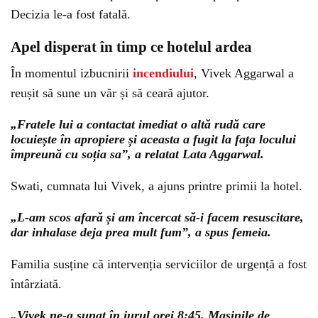
Decizia le-a fost fatală.
Apel disperat în timp ce hotelul ardea
În momentul izbucnirii
incendiului
, Vivek Aggarwal a
reușit să sune un văr și să ceară ajutor.
„Fratele lui a contactat imediat o altă rudă care
locuiește în apropiere și aceasta a fugit la fața locului
împreună cu soția sa”, a relatat Lata Aggarwal.
Swati, cumnata lui Vivek, a ajuns printre primii la hotel.
„L-am scos afară și am încercat să-i facem resuscitare,
dar inhalase deja prea mult fum”, a spus femeia.
Familia susține că intervenția serviciilor de urgență a fost
întârziată.
„Vivek ne-a sunat în jurul orei 8:45. Mașinile de