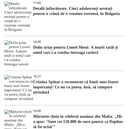
17:00
Detalii înfiorătoare. Cinci adolescenți arestați
pentru o crimă de o cruzime extremă, în Bulgaria
16:40
Doliu uriaș pentru Lionel Messi: A murit tatăl și
omul care i-a condus întreaga carieră
16:21
Cristina Spătar a recunoscut că banii sunt foarte
importanți! Ce nu va putea, însă, să cumpere
niciodată
16:00
Mărturie-cheie în celebrul asasinat din Malta: „Mi-
a spus: ‘Sunt cei 150.000 de euro pentru ca Daphne
să fie ucisă’”