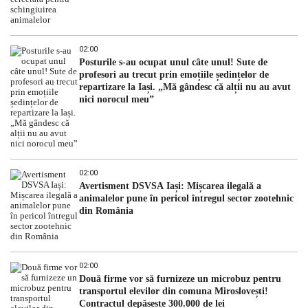
02:00
Posturile s-au ocupat unul câte unul! Sute de
profesori au trecut prin emoțiile ședințelor de
repartizare la Iași. „Mă gândesc că alții nu au avut
nici norocul meu”
02:00
Avertisment DSVSA Iași: Mișcarea ilegală a
animalelor pune în pericol întregul sector zootehnic
din România
02:00
Două firme vor să furnizeze un microbuz pentru
transportul elevilor din comuna Miroslovești!
Contractul depășește 300.000 de lei