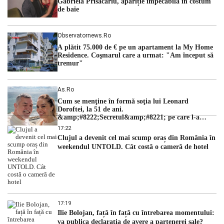
Gabriela Prisăcariu, apariție impecabilă în costum
de baie
Observatornews.ro
A plătit 75.000 de € pe un apartament la My Home
Residence. Coşmarul care a urmat: "Am început să
tremur"
As.ro
Cum se menţine în formă soţia lui Leonard
Doroftei, la 51 de ani.
&amp;#8222;Secretul&amp;#8221; pe care l-a
dezvăluit
17:22
Clujul a devenit cel mai scump oraș din România în
weekendul UNTOLD. Cât costă o cameră de hotel
17:19
Ilie Bolojan, față în față cu întrebarea momentului:
va publica declarația de avere a partenerei sale?