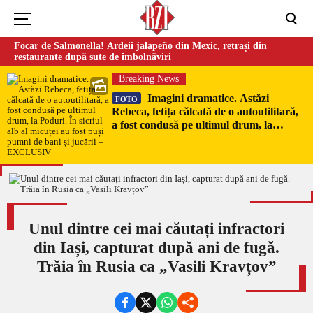
Focar de Salmonella! Ardeii jalapeño din Mexic, retrași din
restaurante după sute de îmbolnăviri
Breaking News
Imagini dramatice. Astăzi
FOTO
Rebeca, fetița călcată de o autoutilitară,
a fost condusă pe ultimul drum, la
Poduri. În sicriul alb al micuței au fost
puși pumni de bani și jucării –
EXCLUSIV
Unul dintre cei mai căutați infractori
din Iași, capturat după ani de fugă.
Trăia în Rusia ca „Vasili Kravțov”