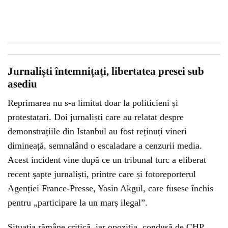
Jurnaliști întemnițați, libertatea presei sub
asediu
Reprimarea nu s-a limitat doar la politicieni și
protestatari. Doi jurnaliști care au relatat despre
demonstrațiile din Istanbul au fost reținuți vineri
dimineață, semnalând o escaladare a cenzurii media.
Acest incident vine după ce un tribunal turc a eliberat
recent șapte jurnaliști, printre care și fotoreporterul
Agenției France-Presse, Yasin Akgul, care fusese închis
pentru „participare la un marș ilegal”.
Situația rămâne critică, iar opoziția, condusă de CHP,