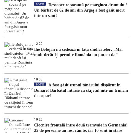
FOTO
Descoperire șocantă pe marginea drumului!
Un bărbat de 62 de ani din Argeș a fost găsit mort
într-un șanț!
12:20
Ilie Bolojan nu cedează în fața sindicatelor: „Mai
mult decât își permite România nu putem da”
10:35
FOTO
A fost găsit trupul tânărului dispărut în
Dunăre! Bărbatul intrase cu skijetul într-un trunchi
de copac!
10:25
Ciocnire frontală între două tramvaie în Germania!
25 de persoane au fost rănite, iar 10 sunt în stare