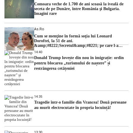
Comoara veche de 1.700 de ani scoasă la iveală de
seceta de pe Dunăre, între România şi Bulgaria.
Imagini rare
As.ro
Cum se menţine în formă soţia lui Leonard
Doroftei, la 51 de ani.
&amp;#8222;Secretul&amp;#8221; pe care l-a
dezvăluit
14:40
Donald Trump lovește din nou în imigrație: ordin
pentru blocarea „turismului de naștere” și
restrângerea cetățeniei
14:35
Tragedie într-o familie din Vrancea! Două persoane
au murit electrocutate în propria locuință!
13:30