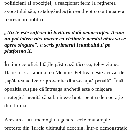
politicieni ai opoziției, a reacționat ferm la reținerea
avocatului său, catalogând acțiunea drept o continuare a
represiunii politice.
„Nu le este suficientă lovitura dată democrației. Acum
nu pot tolera nici măcar ca victimele acestui abuz să se
apere singure”, a scris primarul Istanbulului pe
platforma X.
În timp ce oficialitățile păstrează tăcerea, televiziunea
Haberturk a raportat că Mehmet Pehlivan este acuzat de
„spălarea activelor provenite dintr-o faptă penală”. Însă
opoziția susține că întreaga anchetă este o mișcare
strategică menită să submineze lupta pentru democrație
din Turcia.
Arestarea lui Imamoglu a generat cele mai ample
proteste din Turcia ultimului deceniu. Într-o demonstrație