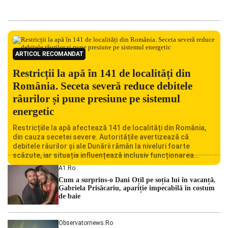
ARTICOL RECOMANDAT
Restricții la apă în 141 de localități din
România. Seceta severă reduce debitele
râurilor și pune presiune pe sistemul
energetic
Restricțiile la apă afectează 141 de localități din România,
din cauza secetei severe. Autoritățile avertizează că
debitele râurilor și ale Dunării rămân la niveluri foarte
scăzute, iar situația influențează inclusiv funcționarea
Centralei Nucleare de la Cernavodă. România se confruntă
A1.ro
cu una dintre cele mai dificile perioade din punct de vedere
Cum a surprins-o Dani Oțil pe soția lui în vacanță.
hidrologic din ultimii ani. Lipsa […]
Gabriela Prisăcariu, apariție impecabilă în costum
de baie
Observatornews.ro