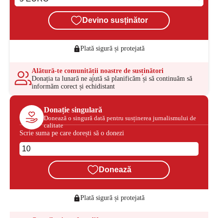
Devino susținător
Plată sigură și protejată
Alătură-te comunității noastre de susținători
Donația ta lunară ne ajută să planificăm și să continuăm să
informăm corect și echidistant
Donație singulară
Donează o singură dată pentru susținerea jurnalismului de
calitate
Scrie suma pe care dorești să o donezi
Donează
Plată sigură și protejată