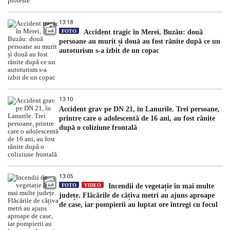
13:18
FOTO
Accident tragic în Merei, Buzău: două
persoane au murit și două au fost rănite după ce un
autoturism s-a izbit de un copac
13:10
Accident grav pe DN 21, în Lanurile. Trei persoane,
printre care o adolescentă de 16 ani, au fost rănite
după o coliziune frontală
13:05
FOTO
VIDEO
Incendii de vegetație în mai multe
județe. Flăcările de câțiva metri au ajuns aproape
de case, iar pompierii au luptat ore întregi cu focul