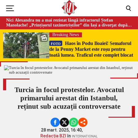
Nici Alexandra nu a mai rezistat lângă infractorul Ștefan
Manolache! „Prințișorul taximetriștilor” din Iași a divorţat după
doi ani de căsnicie
Breaking News
Haos în Podu Iloaiei! Semaforul
FOTO
de la Penny Market este roșu pentru
toată lumea. Traficul este complet blocat
Turcia în focul protestelor. Avocatul
primarului arestat din Istanbul,
reținut sub acuzații controversate
28 mart. 2025, 16:40,
Redacția BZI
în
INTERNATIONAL