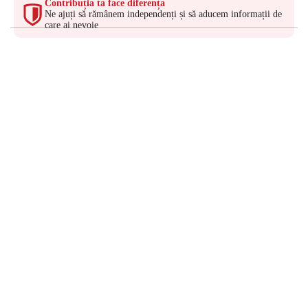
Contribuția ta face diferența
Ne ajuți să rămânem independenți și să aducem informații de
care ai nevoie