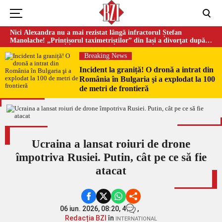
Nici Alexandra nu a mai rezistat lângă infractorul Ștefan
Manolache! „Prințișorul taximetriștilor” din Iași a divorţat după
doi ani de căsnicie
Breaking News
Incident la graniță! O dronă a intrat din
România în Bulgaria şi a explodat la 100
de metri de frontieră
Ucraina a lansat roiuri de drone
împotriva Rusiei. Putin, cât pe ce să fie
atacat
06 iun. 2026, 08:20,
4
,
Redacția BZI
în
INTERNATIONAL