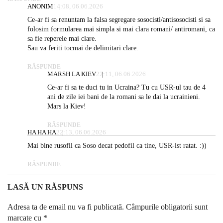
ANONIM
14:08, 06.06.2026
Ce-ar fi sa renuntam la falsa segregare sosocisti/antisosocisti si sa
folosim formularea mai simpla si mai clara romani/ antiromani, ca
sa fie reperele mai clare.
Sau va feriti tocmai de delimitari clare.
RĂSPUNDE
MARSH LA KIEV
22:11, 06.06.2026
Ce-ar fi sa te duci tu in Ucraina? Tu cu USR-ul tau de 4
ani de zile iei bani de la romani sa le dai la ucrainieni.
Mars la Kiev!
RĂSPUNDE
HA HA HA
22:13, 06.06.2026
Mai bine rusofil ca Soso decat pedofil ca tine, USR-ist ratat. :))
RĂSPUNDE
LASĂ UN RĂSPUNS
Adresa ta de email nu va fi publicată.
Câmpurile obligatorii sunt
marcate cu
*