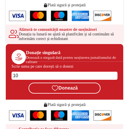
Plată sigură și protejată
Alătură-te comunității noastre de susținători
Donația ta lunară ne ajută să planificăm și să continuăm să
informăm corect și echidistant
Donație singulară
Donează o singură dată pentru susținerea jurnalismului de
calitate
Scrie suma pe care dorești să o donezi
Donează
Plată sigură și protejată