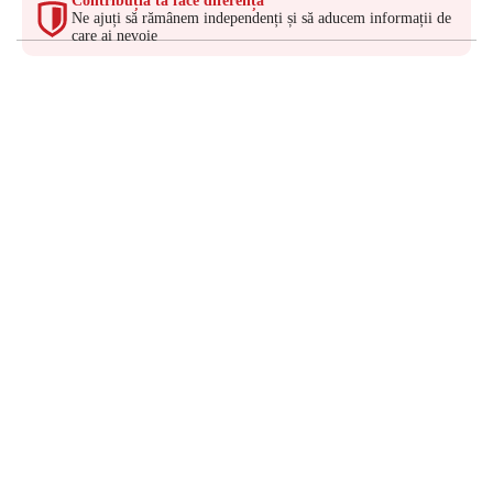
Contribuția ta face diferența
Ne ajuți să rămânem independenți și să aducem informații de
care ai nevoie