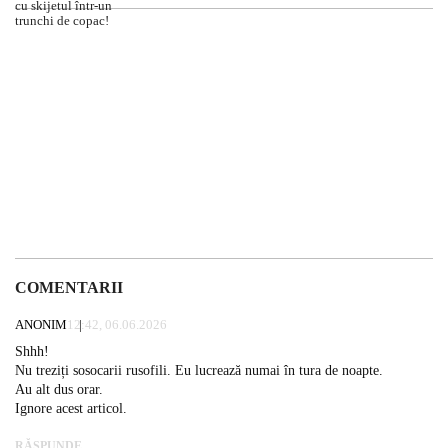
COMENTARII
ANONIM
12:42, 06.06.2026
Shhh!
Nu treziți sosocarii rusofili. Eu lucrează numai în tura de noapte.
Au alt dus orar.
Ignore acest articol.
RĂSPUNDE