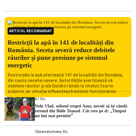
ARTICOL RECOMANDAT
Restricții la apă în 141 de localități din
România. Seceta severă reduce debitele
râurilor și pune presiune pe sistemul
energetic
Restricțiile la apă afectează 141 de localități din România,
din cauza secetei severe. Autoritățile avertizează că
debitele râurilor și ale Dunării rămân la niveluri foarte
scăzute, iar situația influențează inclusiv funcționarea
Centralei Nucleare de la Cernavodă. România se confruntă
A1.ro
cu una dintre cele mai dificile perioade din punct de vedere
Nelu Vlad, solistul trupei Azur, nevoit să își vândă
hidrologic din ultimii ani. Lipsa […]
terenul din Băile Tușnad. Cât cere pe el: „Timpul
nu îmi mai permite”
Observatornews.ro