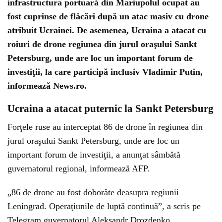
infrastructura portuară din Mariupolul ocupat au
fost cuprinse de flăcări după un atac masiv cu drone
atribuit Ucrainei. De asemenea, Ucraina a atacat cu
roiuri de drone regiunea din jurul oraşului Sankt
Petersburg, unde are loc un important forum de
investiţii, la care participă inclusiv Vladimir Putin,
informează News.ro.
Ucraina a atacat puternic la Sankt Petersburg
Forţele ruse au interceptat 86 de drone în regiunea din
jurul oraşului Sankt Petersburg, unde are loc un
important forum de investiţii, a anunţat sâmbătă
guvernatorul regional, informează AFP.
„86 de drone au fost doborâte deasupra regiunii
Leningrad. Operaţiunile de luptă continuă”, a scris pe
Telegram guvernatorul Aleksandr Drozdenko.