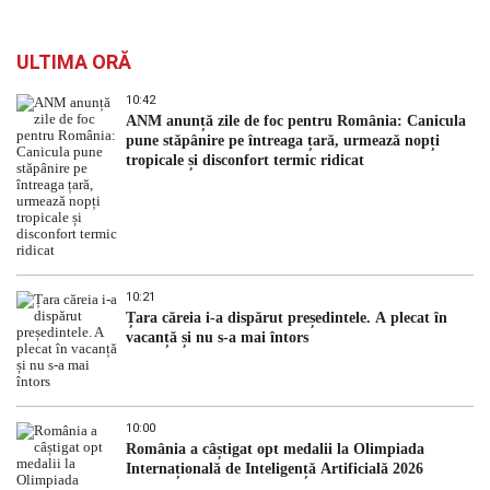
ULTIMA ORĂ
10:42
ANM anunță zile de foc pentru România: Canicula
pune stăpânire pe întreaga țară, urmează nopți
tropicale și disconfort termic ridicat
10:21
Țara căreia i-a dispărut președintele. A plecat în
vacanță și nu s-a mai întors
10:00
România a câștigat opt medalii la Olimpiada
Internațională de Inteligență Artificială 2026