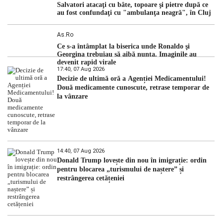
Salvatori atacaţi cu bâte, topoare şi pietre după ce
au fost confundaţi cu "ambulanţa neagră", în Cluj
As.ro
Ce s-a întâmplat la biserica unde Ronaldo şi
Georgina trebuiau să aibă nunta. Imaginile au
devenit rapid virale
17:40, 07 Aug 2026
Decizie de ultimă oră a Agenției Medicamentului!
Două medicamente cunoscute, retrase temporar de
la vânzare
14:40, 07 Aug 2026
Donald Trump lovește din nou în imigrație: ordin
pentru blocarea „turismului de naștere” și
restrângerea cetățeniei