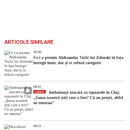
ARTICOLE SIMILARE
09:00
Ce i-a promis Aleksandar Vučić lui Zelenski în fața
întregii lumi, dar și ce refuză categoric
08:41
VIDEO
Ambulanță atacată cu topoarele în Cluj:
„Șansa noastră știți care a fost? Că au proști, altfel
ne omorau”
08:21