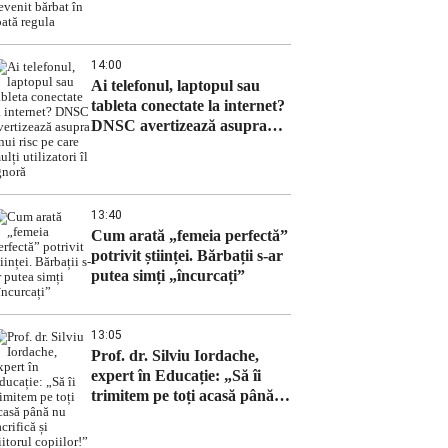
bărbat în toată regula
14:00
Ai telefonul, laptopul sau
tableta conectate la internet?
DNSC avertizează asupra
unui risc pe care mulți
utilizatori îl ignoră
13:40
Cum arată „femeia perfectă”
potrivit științei. Bărbații s-ar
putea simți „încurcați”
13:05
Prof. dr. Silviu Iordache,
expert în Educație: „Să îi
trimitem pe toți acasă până
nu sacrifică și viitorul
copiilor!”