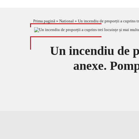
Prima pagină
»
National
»
Un incendiu de proporții a cuprins t
Un incendiu de pr
anexe. Pompi