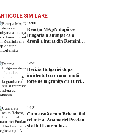
ARTICOLE SIMILARE
15:00
Reacția MApN după ce
Bulgaria a anunțat că o
dronă a intrat din România
și a explodat pe teritoriul său
14:41
Decizia Bulgariei după
incidentul cu drona: mută
forțe de la granița cu Turcia
și întărește frontiera cu
România
14:21
Cum arată acum Bebeto, fiul
cel mic al Anamariei Prodan
și al lui Laurențiu
Reghecampf! A devenit