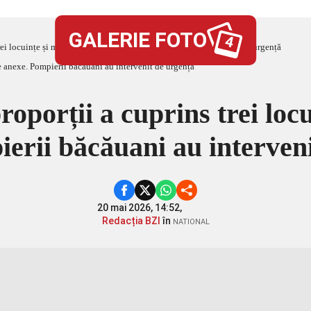
GALERIE FOTO
4
rei locuințe și mai multe anexe. Pompierii băcăuani au intervenit de urgență
oporții a cuprins trei loc
erii băcăuani au interven
20 mai 2026, 14:52,
Redacția BZI
în
NATIONAL