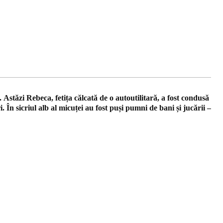
Astăzi Rebeca, fetița călcată de o autoutilitară, a fost condusă
 În sicriul alb al micuței au fost puși pumni de bani și jucării –