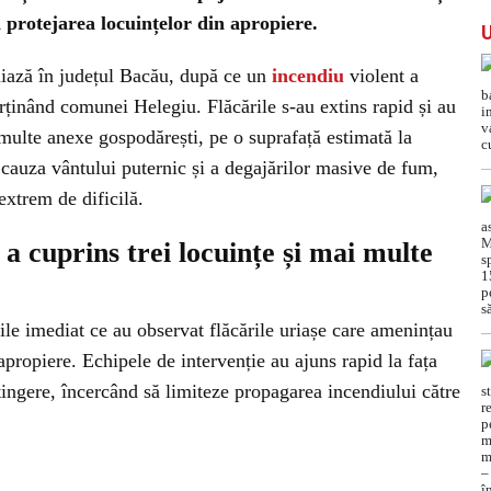
 protejarea locuințelor din apropiere.
ază în județul Bacău, după ce un
incendiu
violent a
arținând comunei Helegiu. Flăcările s-au extins rapid și au
i multe anexe gospodărești, pe o suprafață estimată la
 cauza vântului puternic și a degajărilor masive de fum,
extrem de dificilă.
a cuprins trei locuințe și mai multe
țile imediat ce au observat flăcările uriașe care amenințau
 apropiere. Echipele de intervenție au ajuns rapid la fața
stingere, încercând să limiteze propagarea incendiului către