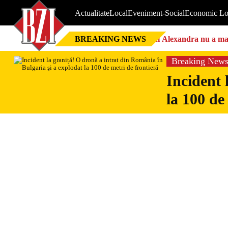
Actualitate
Local
Eveniment-Social
Economic Lo
BREAKING NEWS
Nici Alexandra nu a mai 
Breaking New
Incident 
la 100 de