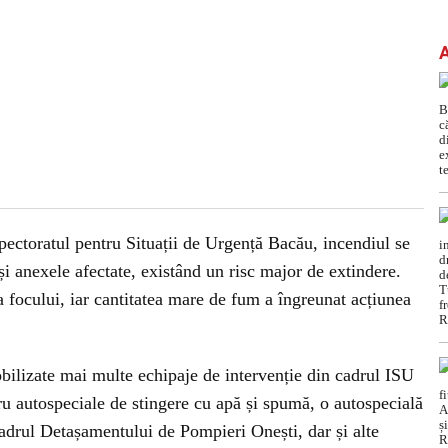
spectoratul pentru Situații de Urgență Bacău, incendiul se
 și anexele afectate, existând un risc major de extindere.
 focului, iar cantitatea mare de fum a îngreunat acțiunea
obilizate mai multe echipaje de intervenție din cadrul ISU
ru autospeciale de stingere cu apă și spumă, o autospecială
adrul Detașamentului de Pompieri Onești, dar și alte