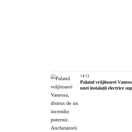
14:12
Palatul vrăjitoarei Vaness
unei instalații electrice su