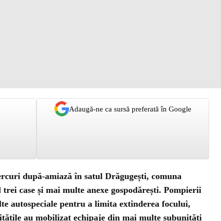
Adaugă-ne ca sursă preferată în Google
ercuri după-amiază în satul Drăgugești, comuna
 trei case și mai multe anexe gospodărești. Pompierii
te autospeciale pentru a limita extinderea focului,
itățile au mobilizat echipaje din mai multe subunități