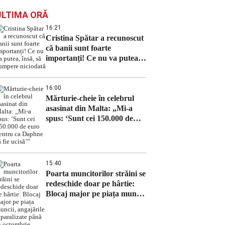
ULTIMA ORĂ
16:21
Cristina Spătar a recunoscut
că banii sunt foarte
importanți! Ce nu va putea,
însă, să cumpere niciodată
16:00
Mărturie-cheie în celebrul
asasinat din Malta: „Mi-a
spus: ‘Sunt cei 150.000 de
euro pentru ca Daphne să fie
ucisă’”
15:40
Poarta muncitorilor străini se
redeschide doar pe hârtie:
Blocaj major pe piața muncii,
angajările – paralizate până
în octombrie