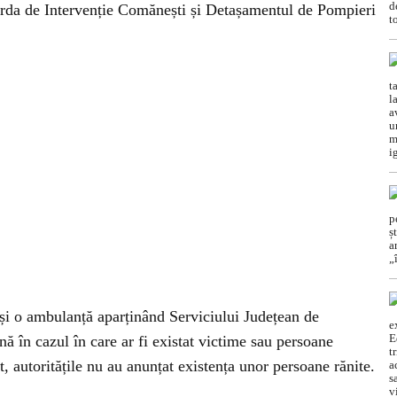
arda de Intervenție Comănești și Detașamentul de Pompieri
ă și o ambulanță aparținând Serviciului Județean de
ă în cazul în care ar fi existat victime sau persoane
 autoritățile nu au anunțat existența unor persoane rănite.