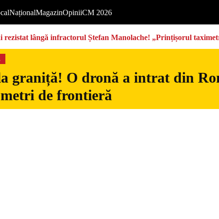
cal
Național
Magazin
Opinii
CM 2026
rezistat lângă infractorul Ștefan Manolache! „Prințișorul taximetri
s
la graniță! O dronă a intrat din Ro
 metri de frontieră