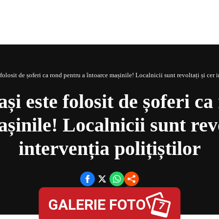
Could not play video.
There was a problem trying to load the video.
Error code: html5_video:4
folosit de șoferi ca rond pentru a întoarce mașinile! Localnicii sunt revoltați și cer i
și este folosit de șoferi c
șinile! Localnicii sunt revo
intervenția polițiștilor
23 mai 2026, 02:00,
3
,
GALERIE FOTO
Petronel Ștefan
în
TITLURILE ZILEI
7