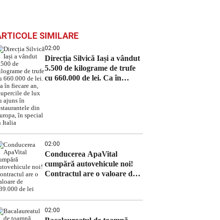
ARTICOLE SIMILARE
02:00
Direcția Silvică Iași a vândut
5.500 de kilograme de trufe
cu 660.000 de lei. Ca în
fiecare an, ciupercile de lux
au ajuns în restaurantele din
Europa, în special în Italia
02:00
Conducerea ApaVital
cumpără autovehicule noi!
Contractul are o valoare de
639.000 de lei
02:00