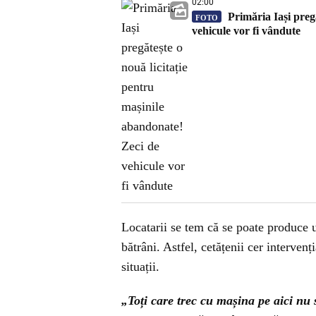
02:00
Primăria Iași pregă
FOTO
vehicule vor fi vândute
Locatarii se tem că se poate produce u
bătrâni. Astfel, cetățenii cer intervenț
situații.
„Toți care trec cu mașina pe aici nu s