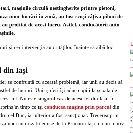
ari, mașinile circulă nestingherite printre pietoni,
auza unor lucrări în zonă, au fost scoși câțiva piloni de
i au profitat de acest lucru. Astfel, conducătorii auto
șinile.
uri și cer intervenția autorităților, înainte să aibă loc
 din Iași
er se confruntă cu această problemă, iar unii au decis să
fel de lucruri. Unii șoferi își aduc copiii la școala de
acest fel. Nu este singurul caz de acest fel din Iași. În
urprins în timp ce își
conducea mașina prin parcul
din
ru cel Bun, iar ulterior a fost sancționat. Trecerea prin
aza unei autorizații emise de la Primăria Iași, cu un motiv