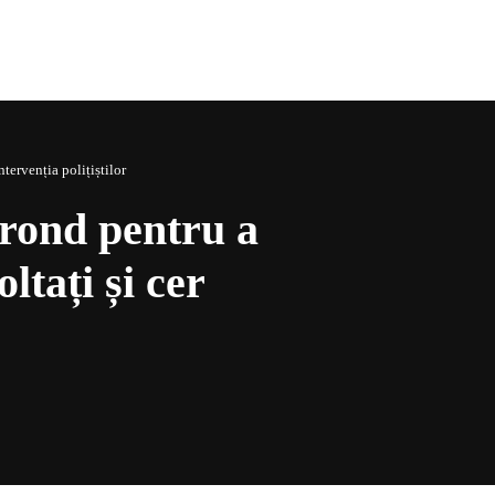
ntervenția polițiștilor
a rond pentru a
ltați și cer