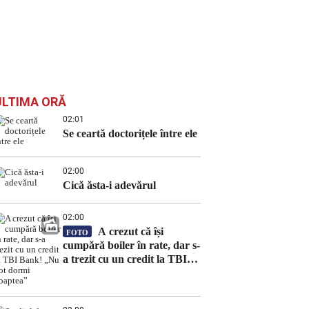
ULTIMA ORĂ
02:01
Se ceartă doctorițele între ele
02:00
Cică ăsta-i adevărul
02:00
A crezut că își
FOTO
cumpără boiler în rate, dar s-
a trezit cu un credit la TBI
Bank! „Nu pot dormi
noaptea”