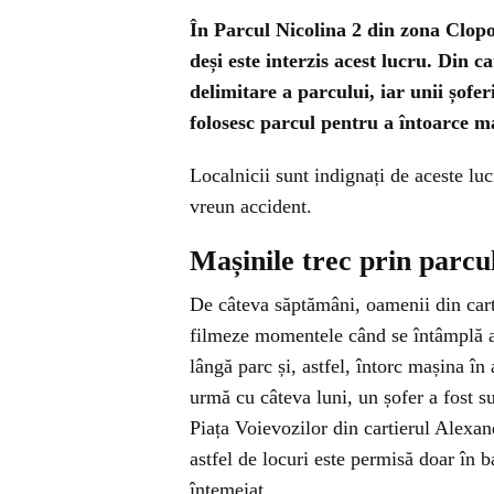
În Parcul Nicolina 2 din zona Clopot
deși este interzis acest lucru. Din c
delimitare a parcului, iar unii șofer
folosesc parcul pentru a întoarce ma
Localnicii sunt indignați de aceste lucr
vreun accident.
Mașinile trec prin parcul
De câteva săptămâni, oamenii din carti
filmeze momentele când se întâmplă ast
lângă parc și, astfel, întorc mașina în 
urmă cu câteva luni, un șofer a fost s
Piața Voievozilor din cartierul Alexand
astfel de locuri este permisă doar în b
întemeiat.