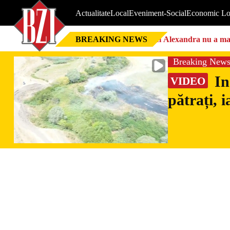
Actualitate
Local
Eveniment-Social
Economic Lo
BREAKING NEWS
Nici Alexandra nu a mai 
Breaking New
In
VIDEO
pătrați, 