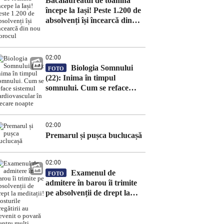
Bacalaureatul de toamnă
începe la Iași! Peste 1.200 de
absolvenți își încearcă din
nou norocul
02:00
Biologia Somnului
FOTO
(22): Inima în timpul
somnului. Cum se reface
sistemul cardiovascular în
fiecare noapte
02:00
Premarul și pușca buclucașă
02:00
Examenul de
FOTO
admitere în barou îi trimite
pe absolvenții de drept la
meditații! Costurile pregătirii
au devenit o povară pentru
mulți candidați