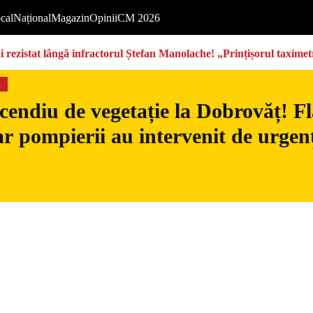
cal
Național
Magazin
Opinii
CM 2026
rezistat lângă infractorul Ștefan Manolache! „Prințișorul taximetri
s
cendiu de vegetație la Dobrovăț! Fl
iar pompierii au intervenit de urgen