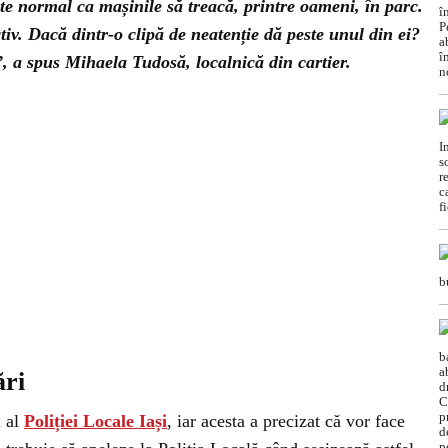
te normal ca mașinile să treacă, printre oameni, în parc.
tiv. Dacă dintr-o clipă de neatenție dă peste unul din ei?
”, a spus Mihaela Tudosă, localnică din cartier.
ări
l al
Poliției Locale Iași
, iar acesta a precizat că vor face