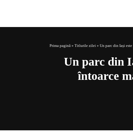
Prima pagină
»
Titlurile zilei
»
Un parc din Iași este 
Un parc din Ia
întoarce ma