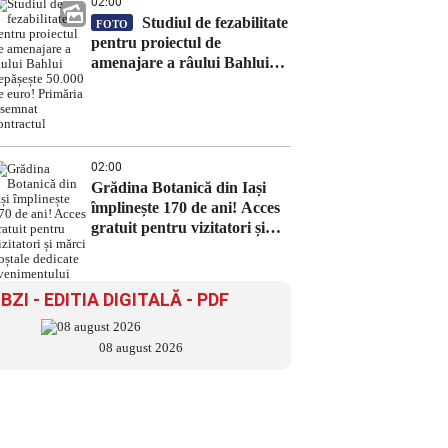
02:00
Studiul de fezabilitate
FOTO
pentru proiectul de
amenajare a râului Bahlui
depășește 50.000 de euro!
Primăria a semnat contractul
02:00
Grădina Botanică din Iași
împlinește 170 de ani! Acces
gratuit pentru vizitatori și
mărci poștale dedicate
evenimentului
BZI - EDITIA DIGITALĂ - PDF
08 august 2026