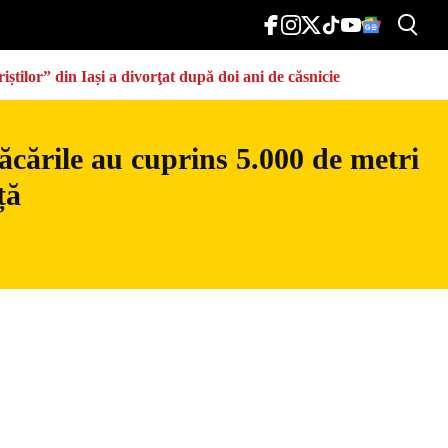
știlor” din Iași a divorţat după doi ani de căsnicie
ăcările au cuprins 5.000 de metri
ță