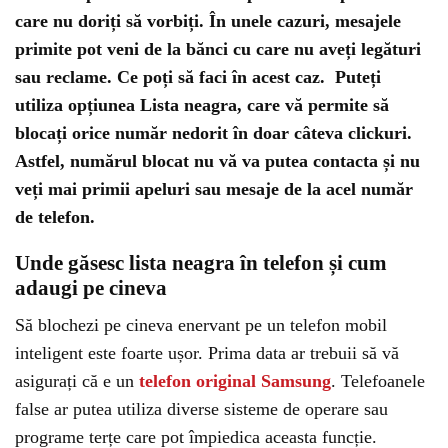
care nu doriți să vorbiți. În unele cazuri, mesajele
primite pot veni de la bănci cu care nu aveți legături
sau reclame. Ce poți să faci în acest caz. Puteți
utiliza opțiunea Lista neagra, care vă permite să
blocați orice număr nedorit în doar câteva clickuri.
Astfel, numărul blocat nu vă va putea contacta și nu
veți mai primii apeluri sau mesaje de la acel număr
de telefon.
Unde găsesc lista neagra în telefon și cum
adaugi pe cineva
Să blochezi pe cineva enervant pe un telefon mobil
inteligent este foarte ușor. Prima data ar trebuii să vă
asigurați că e un
telefon original Samsung
. Telefoanele
false ar putea utiliza diverse sisteme de operare sau
programe terțe care pot împiedica aceasta funcție.