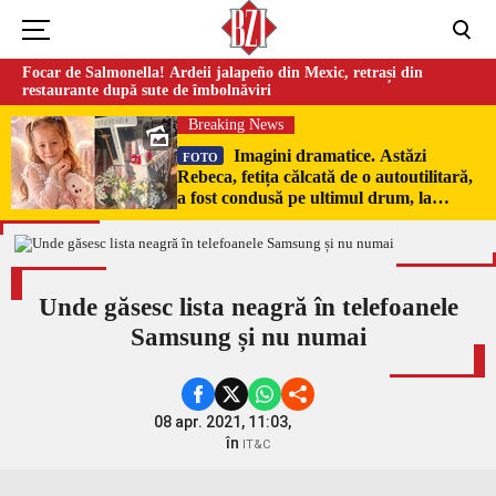
Focar de Salmonella! Ardeii jalapeño din Mexic, retrași din
restaurante după sute de îmbolnăviri
Breaking News
Imagini dramatice. Astăzi
FOTO
Rebeca, fetița călcată de o autoutilitară,
a fost condusă pe ultimul drum, la
Poduri. În sicriul alb al micuței au fost
puși pumni de bani și jucării –
EXCLUSIV
Unde găsesc lista neagră în telefoanele
Samsung și nu numai
08 apr. 2021, 11:03,
în
IT&C