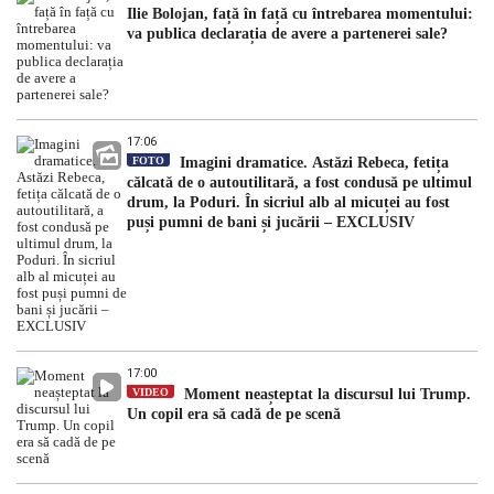
Ilie Bolojan, față în față cu întrebarea momentului:
va publica declarația de avere a partenerei sale?
17:06
FOTO
Imagini dramatice. Astăzi Rebeca, fetița
călcată de o autoutilitară, a fost condusă pe ultimul
drum, la Poduri. În sicriul alb al micuței au fost
puși pumni de bani și jucării – EXCLUSIV
17:00
VIDEO
Moment neașteptat la discursul lui Trump.
Un copil era să cadă de pe scenă