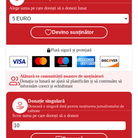
Alege suma pe care dorești să o donezi lunar
Devino susținător
Plată sigură și protejată
Alătură-te comunității noastre de susținători
Donația ta lunară ne ajută să planificăm și să continuăm să
informăm corect și echidistant
Donație singulară
Donează o singură dată pentru susținerea jurnalismului de
calitate
Scrie suma pe care dorești să o donezi