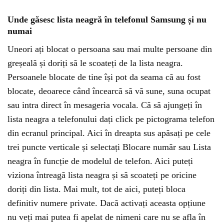
Unde găsesc lista neagră în telefonul Samsung și nu
numai
Uneori ați blocat o persoana sau mai multe persoane din
greșeală și doriți să le scoateți de la lista neagra.
Persoanele blocate de tine își pot da seama că au fost
blocate, deoarece când încearcă să vă sune, suna ocupat
sau intra direct în mesageria vocala. Că să ajungeți în
lista neagra a telefonului dați click pe pictograma telefon
din ecranul principal. Aici în dreapta sus apăsați pe cele
trei puncte verticale și selectați Blocare număr sau Lista
neagra în funcție de modelul de telefon. Aici puteți
viziona întreagă lista neagra și să scoateți pe oricine
doriți din lista. Mai mult, tot de aici, puteți bloca
definitiv numere private. Dacă activați aceasta opțiune
nu veți mai putea fi apelat de nimeni care nu se afla în