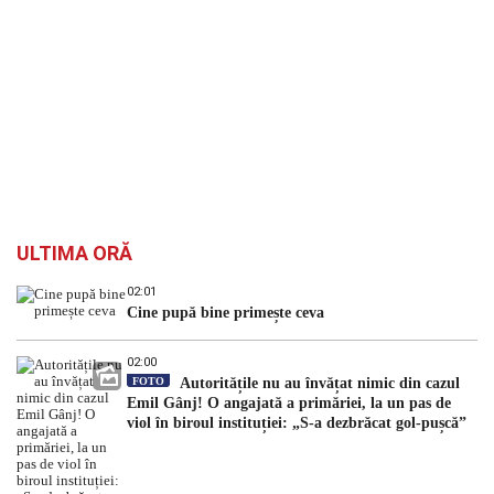
ULTIMA ORĂ
02:01
Cine pupă bine primește ceva
02:00
FOTO
Autoritățile nu au învățat nimic din cazul
Emil Gânj! O angajată a primăriei, la un pas de
viol în biroul instituției: „S-a dezbrăcat gol-pușcă”