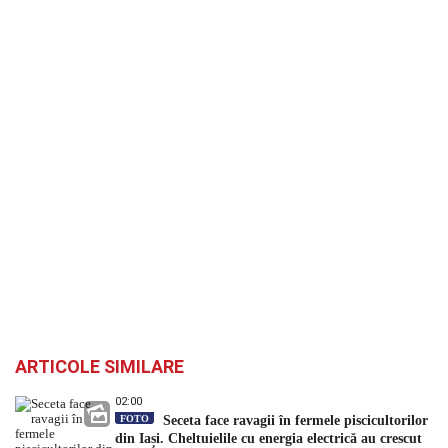
ARTICOLE SIMILARE
02:00
FOTO
Seceta face ravagii în fermele piscicultorilor
din Iași. Cheltuielile cu energia electrică au crescut