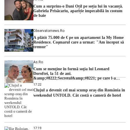
ordinii constituționale. În ședința din camera preliminară,
Cum a surprins-o Dani Oțil pe soția lui în vacanță.
judecătorii de la instanța supremă au […]
Gabriela Prisăcariu, apariție impecabilă în costum
de baie
Observatornews.ro
A plătit 75.000 de € pe un apartament la My Home
Residence. Coşmarul care a urmat: "Am început să
tremur"
As.ro
Cum se menţine în formă soţia lui Leonard
Doroftei, la 51 de ani.
&amp;#8222;Secretul&amp;#8221; pe care l-a
dezvăluit
17:22
Clujul a devenit cel mai scump oraș din România în
weekendul UNTOLD. Cât costă o cameră de hotel
17:19