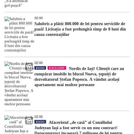
02:00
Salubris a plătit 800.000 de lei pentru serviciile de
pază! Licitația a fost prelungită timp de 8 luni din
cauza contestațiilor
02:00
FOTO
EXCLUSIV
Nordis de Iași! Clienții care au
cumpărat imobile în blocul Nueva, țepuiți de
dezvoltatorul Ștefan Popescu. A vândut același
apartament mai multor persoane
02:00
FOTO
Afaceristul „de casă” al Consiliului
Județean Iași a fost servit cu un nou contract!
Daroconstruct încasează 7 milioane de lei pentru