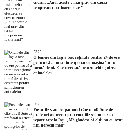
enorm. „Anul acesta e mai grav din cauza
temperaturilor foarte mari”
02:00
O femeie din Iași a fost reținută pentru 24 de ore
pentru că a intrat intenționat cu mașina într-o
turmă de oi. Este cercetată pentru schingiuirea
animalelor
02:00
Posturile s-au ocupat unul câte unul! Sute de
profesori au trecut prin emoțiile ședințelor de
repartizare la Iași. „Mă gândesc că alții nu au avut
nici norocul meu”