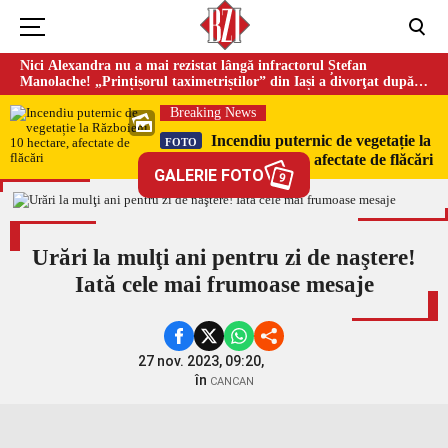
Nici Alexandra nu a mai rezistat lângă infractorul Ștefan
Manolache! „Prințișorul taximetriștilor” din Iași a divorţat după
doi ani de căsnicie
Breaking News
Incendiu puternic de vegetație la
FOTO
Războieni. 10 hectare, afectate de flăcări
GALERIE FOTO
9
Urări la mulţi ani pentru zi de naştere!
Iată cele mai frumoase mesaje
27 nov. 2023, 09:20,
în
CANCAN