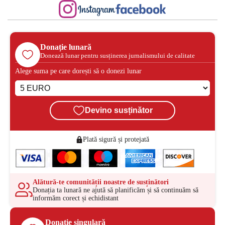
Donație lunară
Donează lunar pentru susținerea jurnalismului de calitate
Alege suma pe care dorești să o donezi lunar
Devino susținător
Plată sigură și protejată
Alătură-te comunității noastre de susținători
Donația ta lunară ne ajută să planificăm și să continuăm să
informăm corect și echidistant
Donație singulară