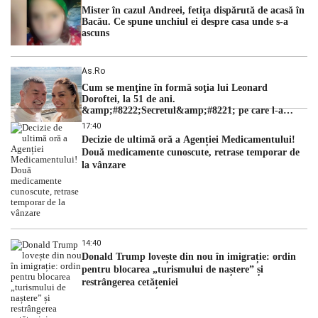
Mister în cazul Andreei, fetiţa dispărută de acasă în
Bacău. Ce spune unchiul ei despre casa unde s-a
ascuns
As.ro
Cum se menţine în formă soţia lui Leonard
Doroftei, la 51 de ani.
&amp;#8222;Secretul&amp;#8221; pe care l-a
dezvăluit
17:40
Decizie de ultimă oră a Agenției Medicamentului!
Două medicamente cunoscute, retrase temporar de
la vânzare
14:40
Donald Trump lovește din nou în imigrație: ordin
pentru blocarea „turismului de naștere” și
restrângerea cetățeniei