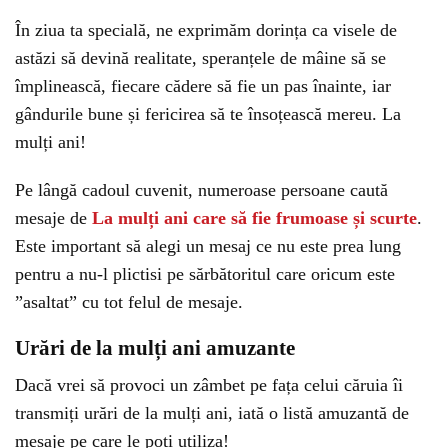
În ziua ta specială, ne exprimăm dorința ca visele de
astăzi să devină realitate, speranțele de mâine să se
împlinească, fiecare cădere să fie un pas înainte, iar
gândurile bune și fericirea să te însoțească mereu. La
mulți ani!
Pe lângă cadoul cuvenit, numeroase persoane caută
mesaje de
La mulți ani care să fie frumoase și scurte
.
Este important să alegi un mesaj ce nu este prea lung
pentru a nu-l plictisi pe sărbătoritul care oricum este
”asaltat” cu tot felul de mesaje.
Urări de la mulți ani amuzante
Dacă vrei să provoci un zâmbet pe fața celui căruia îi
transmiți urări de la mulți ani, iată o listă amuzantă de
mesaje pe care le poți utiliza!