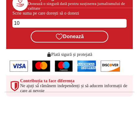
Donează o singură dată pentru susținerea jurnalismului de
calitate
Scrie suma pe care dorești să o donezi
Donează
Plată sigură și protejată
Contribuția ta face diferența
Ne ajuți să rămânem independenți și să aducem informații de
care ai nevoie