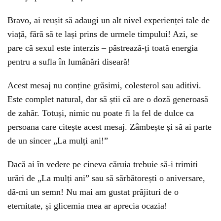
Bravo, ai reușit să adaugi un alt nivel experienței tale de
viață, fără să te lași prins de urmele timpului! Azi, se
pare că sexul este interzis – păstrează-ți toată energia
pentru a sufla în lumânări diseară!
Acest mesaj nu conține grăsimi, colesterol sau aditivi.
Este complet natural, dar să știi că are o doză generoasă
de zahăr. Totuși, nimic nu poate fi la fel de dulce ca
persoana care citește acest mesaj. Zâmbește și să ai parte
de un sincer „La mulți ani!”
Dacă ai în vedere pe cineva căruia trebuie să-i trimiti
urări de „La mulți ani” sau să sărbătorești o aniversare,
dă-mi un semn! Nu mai am gustat prăjituri de o
eternitate, și glicemia mea ar aprecia ocazia!