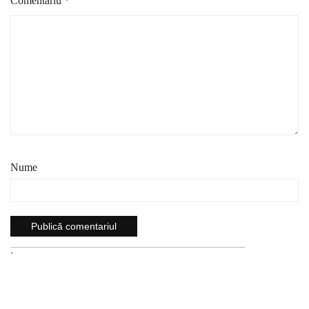
Comentariu
*
Nume
`