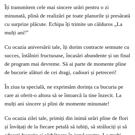
Îți transmitem cele mai sincere urări pentru o zi
minunată, plină de realizări pe toate planurile și presărată
cu surprize plăcute. Echipa îți trimite un călduros „La
mulți ani!”
Cu ocazia aniversării tale, îți dorim contracte semnate cu
succes, întâlniri fructuoase, încasări abundente și un final
de program mai devreme. Să ai parte de momente pline
de bucurie alături de cei dragi, cadouri și petreceri!
În ziua ta specială, ne exprimăm dorința ca bucuria pe
care ai oferit-o altora să se întoarcă la tine înzecit. La
mulți ani sincere și plini de momente minunate!
Cu ocazia zilei tale, primiți din inimă urări pline de flori
și învățați de la fiecare petală să iubiți, să străluciți și să