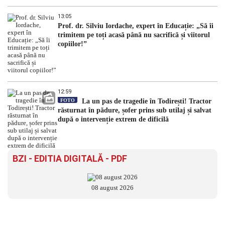
13:05
Prof. dr. Silviu Iordache, expert în Educație: „Să îi
trimitem pe toți acasă până nu sacrifică și viitorul
copiilor!”
12:59
FOTO
La un pas de tragedie în Todirești! Tractor
răsturnat în pădure, șofer prins sub utilaj și salvat
după o intervenție extrem de dificilă
BZI - EDITIA DIGITALĂ - PDF
08 august 2026