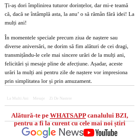
Ți-aș dori împlinirea tuturor dorințelor, dar mi-e teamă
că, dacă se întâmplă asta, la anu’ o să rămân fără idei! La
mulți ani!
În momentele speciale precum ziua de naștere sau
diverse aniversări, ne dorim să fim alături de cei dragi,
transmițându-le cele mai sincere urări de la mulți ani,
felicitări și mesaje pline de afecțiune. Așadar, aceste
urări la mulți ani pentru zile de naștere vor impresiona
prin simplitatea lor și prin amuzament.
La Multi Ani
Mesaje
Zi De Nastere
Alătură-te pe
WHATSAPP
canalului BZI,
pentru a fi la curent cu cele mai noi știri