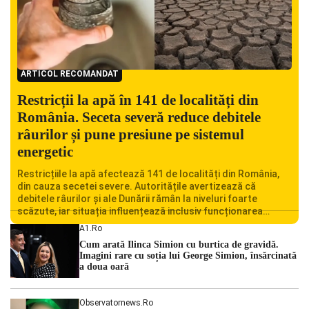
ARTICOL RECOMANDAT
Restricții la apă în 141 de localități din
România. Seceta severă reduce debitele
râurilor și pune presiune pe sistemul
energetic
Restricțiile la apă afectează 141 de localități din România,
din cauza secetei severe. Autoritățile avertizează că
debitele râurilor și ale Dunării rămân la niveluri foarte
scăzute, iar situația influențează inclusiv funcționarea
Centralei Nucleare de la Cernavodă. România se confruntă
A1.ro
cu una dintre cele mai dificile perioade din punct de vedere
Cum arată Ilinca Simion cu burtica de gravidă.
hidrologic din ultimii ani. Lipsa […]
Imagini rare cu soția lui George Simion, însărcinată
a doua oară
Observatornews.ro