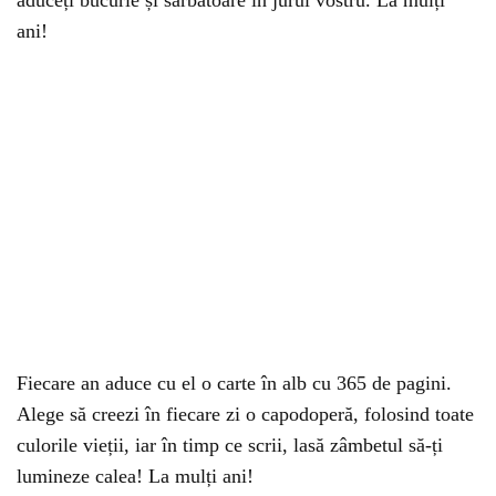
aduceți bucurie și sărbătoare în jurul vostru. La mulți
ani!
Fiecare an aduce cu el o carte în alb cu 365 de pagini.
Alege să creezi în fiecare zi o capodoperă, folosind toate
culorile vieții, iar în timp ce scrii, lasă zâmbetul să-ți
lumineze calea! La mulți ani!