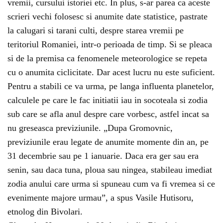
vremii, cursului istoriei etc. In plus, s-ar parea ca aceste
scrieri vechi folosesc si anumite date statistice, pastrate
la calugari si tarani culti, despre starea vremii pe
teritoriul Romaniei, intr-o perioada de timp. Si se pleaca
si de la premisa ca fenomenele meteorologice se repeta
cu o anumita ciclicitate. Dar acest lucru nu este suficient.
Pentru a stabili ce va urma, pe langa influenta planetelor,
calculele pe care le fac initiatii iau in socoteala si zodia
sub care se afla anul despre care vorbesc, astfel incat sa
nu greseasca previziunile. „Dupa Gromovnic,
previziunile erau legate de anumite momente din an, pe
31 decembrie sau pe 1 ianuarie. Daca era ger sau era
senin, sau daca tuna, ploua sau ningea, stabileau imediat
zodia anului care urma si spuneau cum va fi vremea si ce
evenimente majore urmau”, a spus Vasile Hutisoru,
etnolog din Bivolari.