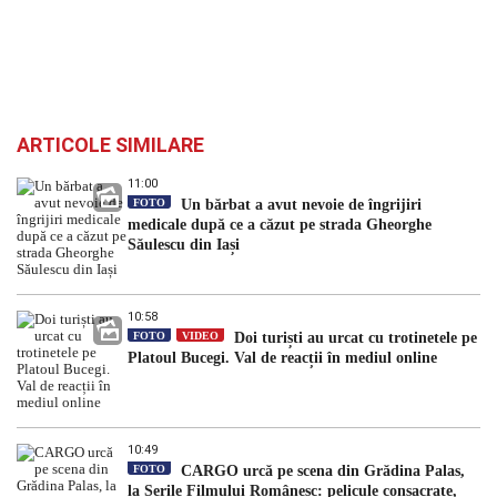
ARTICOLE SIMILARE
11:00
FOTO
Un bărbat a avut nevoie de îngrijiri
medicale după ce a căzut pe strada Gheorghe
Săulescu din Iași
10:58
FOTO
VIDEO
Doi turiști au urcat cu trotinetele pe
Platoul Bucegi. Val de reacții în mediul online
10:49
FOTO
CARGO urcă pe scena din Grădina Palas,
la Serile Filmului Românesc: pelicule consacrate,