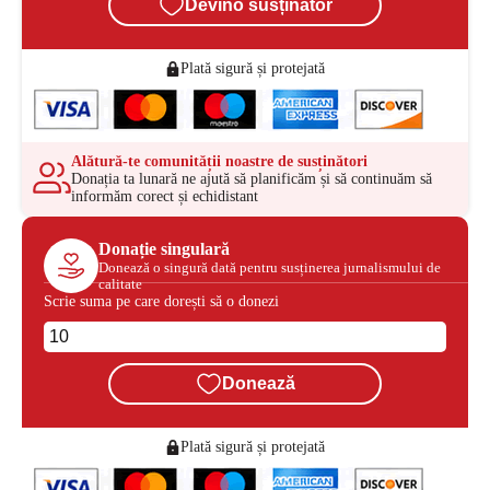
Devino susținător
Plată sigură și protejată
Alătură-te comunității noastre de susținători
Donația ta lunară ne ajută să planificăm și să continuăm să
informăm corect și echidistant
Donație singulară
Donează o singură dată pentru susținerea jurnalismului de
calitate
Scrie suma pe care dorești să o donezi
Donează
Plată sigură și protejată