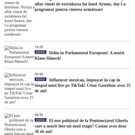
aflat vineri de extrădarea lui Ionel Arsene, dar l-a
programat pentru vinerea următoare
10:25
FOTO
Doliu în Parlamentul European! A murit
Klaus Hänsch!
09:50
FOTO
Influencer mexican, împușcat în cap în
timpul unui live pe TikTok! César Gastelum avea 25
de ani!
09:35
FOTO
El este polițistul de la Penitenciarul Gherla
care a murit într-un mod tragic! Casian avea doar
36 de ani!