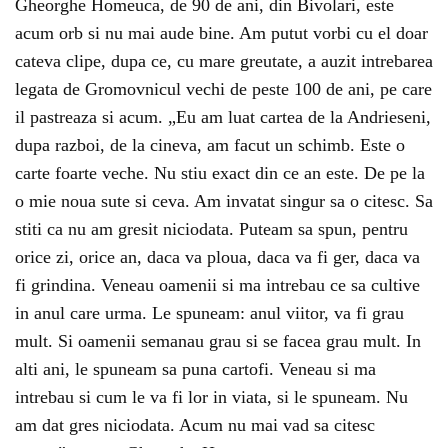
Gheorghe Homeuca, de 90 de ani, din Bivolari, este
acum orb si nu mai aude bine. Am putut vorbi cu el doar
cateva clipe, dupa ce, cu mare greutate, a auzit intrebarea
legata de Gromovnicul vechi de peste 100 de ani, pe care
il pastreaza si acum. „Eu am luat cartea de la Andrieseni,
dupa razboi, de la cineva, am facut un schimb. Este o
carte foarte veche. Nu stiu exact din ce an este. De pe la
o mie noua sute si ceva. Am invatat singur sa o citesc. Sa
stiti ca nu am gresit niciodata. Puteam sa spun, pentru
orice zi, orice an, daca va ploua, daca va fi ger, daca va
fi grindina. Veneau oamenii si ma intrebau ce sa cultive
in anul care urma. Le spuneam: anul viitor, va fi grau
mult. Si oamenii semanau grau si se facea grau mult. In
alti ani, le spuneam sa puna cartofi. Veneau si ma
intrebau si cum le va fi lor in viata, si le spuneam. Nu
am dat gres niciodata. Acum nu mai vad sa citesc