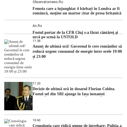
Observatornews.ro
Femeia care a înjunghiat 4 bărbați în Londra ar fi
româncă, susţine un martor citat de presa britanică
As.ro
Fostul portar de la CFR Cluj s-a făcut cântăreţ şi
urcă pe scenă la UNTOLD
11:38
Anunț de ultimă oră! Guvernul le cere românilor să
reducă urgent consumul de energie între orele 19:00
și 23:00
11:20
Decizie de ultimă oră în dosarul Florian Coldea.
Fostul șef din SRI ajunge în fața instanței
10:40
Cronologia care ridică semne de întrebare: Poliția a