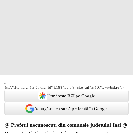
a:3:
{s:7:"site_id";i:1;s:6:"old_id";i:188459;s:8:"site_url";s:10:"www.bzi.ro";}
Urmărește BZI pe Google
Adaugă-ne ca sursă preferată în Google
@ Profetii necunoscuti din comunele judetului Iasi @