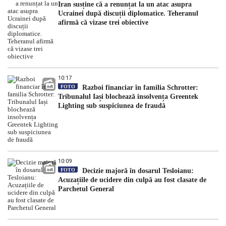
Iran susține că a renunțat la un atac asupra
Ucrainei după discuții diplomatice. Teheranul
afirmă că vizase trei obiective
10:17
FOTO
Razboi financiar în familia Schrotter:
Tribunalul Iași blochează insolvența Greentek
Lighting sub suspiciunea de fraudă
10:09
FOTO
Decizie majoră în dosarul Tesloianu:
Acuzațiile de ucidere din culpă au fost clasate de
Parchetul General