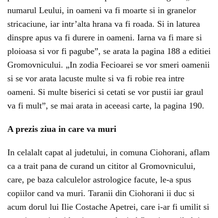
numarul Leului, in oameni va fi moarte si in granelor
stricaciune, iar intr’alta hrana va fi roada. Si in laturea
dinspre apus va fi durere in oameni. Iarna va fi mare si
ploioasa si vor fi pagube”, se arata la pagina 188 a editiei
Gromovnicului. „In zodia Fecioarei se vor smeri oamenii
si se vor arata lacuste multe si va fi robie rea intre
oameni. Si multe biserici si cetati se vor pustii iar graul
va fi mult”, se mai arata in aceeasi carte, la pagina 190.
A prezis ziua in care va muri
In celalalt capat al judetului, in comuna Ciohorani, aflam
ca a trait pana de curand un cititor al Gromovnicului,
care, pe baza calculelor astrologice facute, le-a spus
copiilor cand va muri. Taranii din Ciohorani ii duc si
acum dorul lui Ilie Costache Apetrei, care i-ar fi umilit si