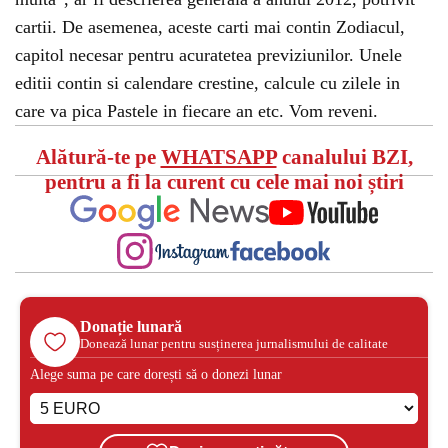
cartii. De asemenea, aceste carti mai contin Zodiacul,
capitol necesar pentru acuratetea previziunilor. Unele
editii contin si calendare crestine, calcule cu zilele in
care va pica Pastele in fiecare an etc. Vom reveni.
Alătură-te pe
WHATSAPP
canalului BZI,
pentru a fi la curent cu cele mai noi știri
Donație lunară
Donează lunar pentru susținerea jurnalismului de calitate
Alege suma pe care dorești să o donezi lunar