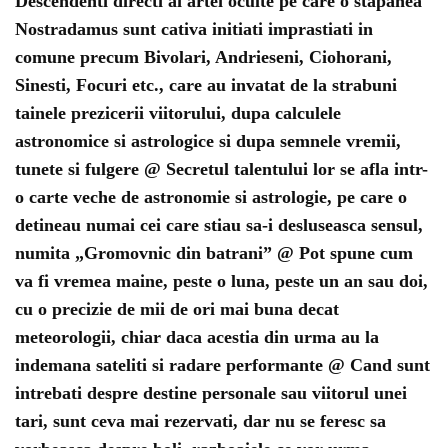
Descendenti directi ai artei oculte pe care o stapanea
Nostradamus sunt cativa initiati imprastiati in
comune precum Bivolari, Andrieseni, Ciohorani,
Sinesti, Focuri etc., care au invatat de la strabuni
tainele prezicerii viitorului, dupa calculele
astronomice si astrologice si dupa semnele vremii,
tunete si fulgere @ Secretul talentului lor se afla intr-
o carte veche de astronomie si astrologie, pe care o
detineau numai cei care stiau sa-i desluseasca sensul,
numita „Gromovnic din batrani” @ Pot spune cum
va fi vremea maine, peste o luna, peste un an sau doi,
cu o precizie de mii de ori mai buna decat
meteorologii, chiar daca acestia din urma au la
indemana sateliti si radare performante @ Cand sunt
intrebati despre destine personale sau viitorul unei
tari, sunt ceva mai rezervati, dar nu se feresc sa