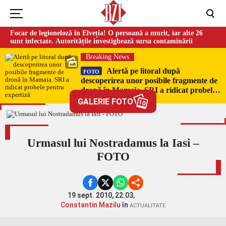
Focar de legioneloză în Elveția! O persoană a murit, iar alte 26
sunt infectate. Autoritățile investighează sursa contaminării
Breaking News
Alertă pe litoral după
FOTO
descoperirea unor posibile fragmente de
dronă în Mamaia. SRI a ridicat probele
pentru expertiză
GALERIE FOTO
10
Urmasul lui Nostradamus la Iasi –
FOTO
19 sept. 2010, 22:03,
Constantin Mazilu
în
ACTUALITATE