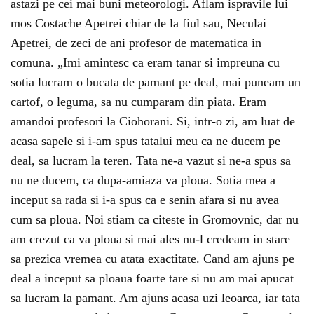
astazi pe cei mai buni meteorologi. Aflam ispravile lui
mos Costache Apetrei chiar de la fiul sau, Neculai
Apetrei, de zeci de ani profesor de matematica in
comuna. „Imi amintesc ca eram tanar si impreuna cu
sotia lucram o bucata de pamant pe deal, mai puneam un
cartof, o leguma, sa nu cumparam din piata. Eram
amandoi profesori la Ciohorani. Si, intr-o zi, am luat de
acasa sapele si i-am spus tatalui meu ca ne ducem pe
deal, sa lucram la teren. Tata ne-a vazut si ne-a spus sa
nu ne ducem, ca dupa-amiaza va ploua. Sotia mea a
inceput sa rada si i-a spus ca e senin afara si nu avea
cum sa ploua. Noi stiam ca citeste in Gromovnic, dar nu
am crezut ca va ploua si mai ales nu-l credeam in stare
sa prezica vremea cu atata exactitate. Cand am ajuns pe
deal a inceput sa ploaua foarte tare si nu am mai apucat
sa lucram la pamant. Am ajuns acasa uzi leoarca, iar tata