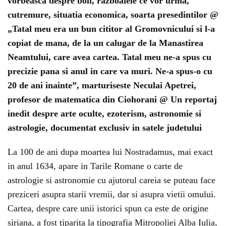
vorbeasca despre boli, razboaiele ce vor urma,
cutremure, situatia economica, soarta presedintilor @
„Tatal meu era un bun cititor al Gromovnicului si l-a
copiat de mana, de la un calugar de la Manastirea
Neamtului, care avea cartea. Tatal meu ne-a spus cu
precizie pana si anul in care va muri. Ne-a spus-o cu
20 de ani inainte”, marturiseste Neculai Apetrei,
profesor de matematica din Ciohorani @ Un reportaj
inedit despre arte oculte, ezoterism, astronomie si
astrologie, documentat exclusiv in satele judetului
La 100 de ani dupa moartea lui Nostradamus, mai exact
in anul 1634, apare in Tarile Romane o carte de
astrologie si astronomie cu ajutorul careia se puteau face
preziceri asupra starii vremii, dar si asupra vietii omului.
Cartea, despre care unii istorici spun ca este de origine
siriana, a fost tiparita la tipografia Mitropoliei Alba Iulia,