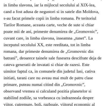
in limba slavona, iar la mijlocul secolului al XIX-lea,
cand a fost adusa de negustori si in satele din Moldova,
s-au facut primele copii in limba romana. Pe teritoriul
Tarilor Romane, aceasta carte, veche de sute si chiar
poate mii de ani, primeste denumirea de „Gromovnic”,
cuvant care, in limba slavona, inseamna „tunet”. La
inceputul secolului XX, este reeditata, tot in limba
romana, dar primeste denumirea de „Gromovnic din
batrani”, deoarece tainele sale fusesera descifrate deja de
cateva generatii de invatati si chiar de razesi. Este
uimitor faptul ca, in comunele din judetul Iasi, cativa
initiati, tarani care nu aveau mai mult de patru clase
primare, puteau numai citind din „Gromovnic”,
observand vremea si calculand pozitia planetelor si
stabilind zodiile, sa vorbeasca cu indrazneala despre
viitor, cutremure, boli, razboaie, viitorul economic al