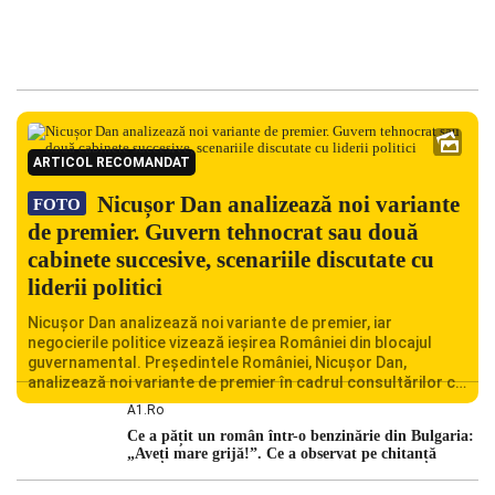
ARTICOL RECOMANDAT
Nicușor Dan analizează noi variante
FOTO
de premier. Guvern tehnocrat sau două
cabinete succesive, scenariile discutate cu
liderii politici
Nicușor Dan analizează noi variante de premier, iar
negocierile politice vizează ieșirea României din blocajul
guvernamental. Președintele României, Nicușor Dan,
analizează noi variante de premier în cadrul consultărilor cu
liderii politici. Ciprian Ciucu vorbește despre scenariul unui
A1.ro
guvern tehnocrat și despre posibilitatea a două cabinete
Ce a pățit un român într-o benzinărie din Bulgaria:
succesive. Nicușor Dan analizează noi variante de premier
„Aveți mare grijă!”. Ce a observat pe chitanță
România traversează […]