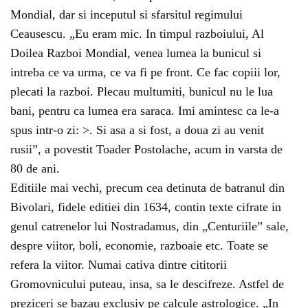
Mondial, dar si inceputul si sfarsitul regimului
Ceausescu. „Eu eram mic. In timpul razboiului, Al
Doilea Razboi Mondial, venea lumea la bunicul si
intreba ce va urma, ce va fi pe front. Ce fac copiii lor,
plecati la razboi. Plecau multumiti, bunicul nu le lua
bani, pentru ca lumea era saraca. Imi amintesc ca le-a
spus intr-o zi: >. Si asa a si fost, a doua zi au venit
rusii”, a povestit Toader Postolache, acum in varsta de
80 de ani.
Editiile mai vechi, precum cea detinuta de batranul din
Bivolari, fidele editiei din 1634, contin texte cifrate in
genul catrenelor lui Nostradamus, din „Centuriile” sale,
despre viitor, boli, economie, razboaie etc. Toate se
refera la viitor. Numai cativa dintre cititorii
Gromovnicului puteau, insa, sa le descifreze. Astfel de
preziceri se bazau exclusiv pe calcule astrologice. „In