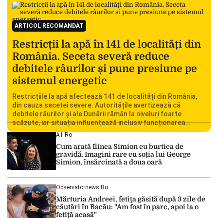
ARTICOL RECOMANDAT
Restricții la apă în 141 de localități din
România. Seceta severă reduce
debitele râurilor și pune presiune pe
sistemul energetic
Restricțiile la apă afectează 141 de localități din România,
din cauza secetei severe. Autoritățile avertizează că
debitele râurilor și ale Dunării rămân la niveluri foarte
scăzute, iar situația influențează inclusiv funcționarea
Centralei Nucleare de la Cernavodă. România se confruntă
A1.ro
cu una dintre cele mai dificile perioade din punct de vedere
Cum arată Ilinca Simion cu burtica de
hidrologic din ultimii ani. Lipsa […]
gravidă. Imagini rare cu soția lui George
Simion, însărcinată a doua oară
Observatornews.ro
Mărturia Andreei, fetiţa găsită după 3 zile de
căutări în Bacău: "Am fost în parc, apoi la o
fetiţă acasă"