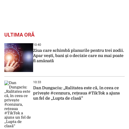
ULTIMA ORĂ
10:40
Ziua care schimbă planurile pentru trei zodii.
Apar vești, bani și o decizie care nu mai poate
fi amânată
10:33
Dan Dungaciu: „Ralitatea este că, în ceea ce
privește #cenzura, rețeaua #TikTok a ajuns
un fel de „Lupta de clasă”