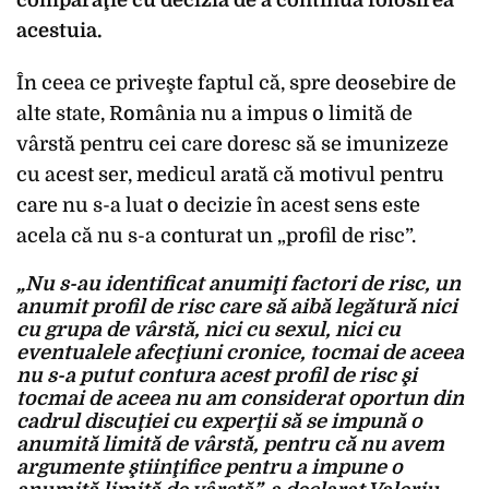
comparaţie cu decizia de a continua folosirea
acestuia.
În ceea ce priveşte faptul că, spre deosebire de
alte state, România nu a impus o limită de
vârstă pentru cei care doresc să se imunizeze
cu acest ser, medicul arată că motivul pentru
care nu s-a luat o decizie în acest sens este
acela că nu s-a conturat un „profil de risc”.
„Nu s-au identificat anumiţi factori de risc, un
anumit profil de risc care să aibă legătură nici
cu grupa de vârstă, nici cu sexul, nici cu
eventualele afecţiuni cronice, tocmai de aceea
nu s-a putut contura acest profil de risc şi
tocmai de aceea nu am considerat oportun din
cadrul discuţiei cu experţii să se impună o
anumită limită de vârstă, pentru că nu avem
argumente ştiinţifice pentru a impune o