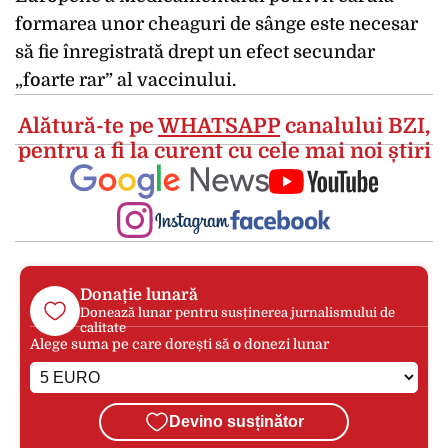
formarea unor cheaguri de sânge este necesar
să fie înregistrată drept un efect secundar
„foarte rar” al vaccinului.
Alătură-te pe
WHATSAPP
canalului BZI,
pentru a fi la curent cu cele mai noi știri
Donație lunară
Donează lunar pentru susținerea jurnalismului de
calitate
Alege suma pe care dorești să o donezi lunar
Devino susținător