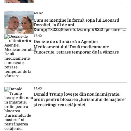
As.ro
Cum se menţine în formă soţia lui Leonard
Doroftei, la 51 de ani.
&amp;#8222;Secretul&amp;#8221; pe care l-a
dezvăluit
17:40
Decizie de ultimă oră a Agenției
Medicamentului! Două medicamente
cunoscute, retrase temporar de la vânzare
14:40
Donald Trump lovește din nou în imigrație:
ordin pentru blocarea „turismului de naștere”
și restrângerea cetățeniei