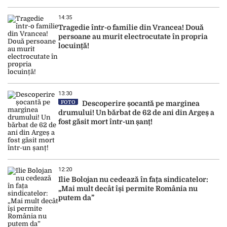
14:35
Tragedie într-o familie din Vrancea! Două
persoane au murit electrocutate în propria
locuință!
13:30
FOTO
Descoperire șocantă pe marginea
drumului! Un bărbat de 62 de ani din Argeș a
fost găsit mort într-un șanț!
12:20
Ilie Bolojan nu cedează în fața sindicatelor:
„Mai mult decât își permite România nu
putem da”