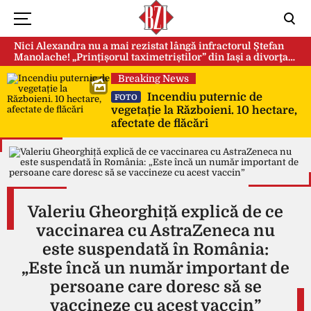
Nici Alexandra nu a mai rezistat lângă infractorul Ștefan
Manolache! „Prințișorul taximetriștilor” din Iași a divorţat
după doi ani de căsnicie
Breaking News
Incendiu puternic de
FOTO
vegetație la Războieni. 10 hectare,
afectate de flăcări
Valeriu Gheorghiță explică de ce
vaccinarea cu AstraZeneca nu
este suspendată în România:
„Este încă un număr important de
persoane care doresc să se
vaccineze cu acest vaccin”