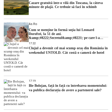
Cazare gratuită într-o vilă din Toscana, la câteva
minute de plajă. Ce trebuie să faci în schimb
As.ro
Cum se menţine în formă soţia lui Leonard
Doroftei, la 51 de ani.
&amp;#8222;Secretul&amp;#8221; pe care l-a
dezvăluit
17:22
Clujul a devenit cel mai scump oraș din România în
weekendul UNTOLD. Cât costă o cameră de hotel
17:19
Ilie Bolojan, față în față cu întrebarea momentului:
va publica declarația de avere a partenerei sale?