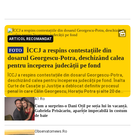
ARTICOL RECOMANDAT
ÎCCJ a respins contestațiile din
FOTO
dosarul Georgescu-Potra, deschizând calea
pentru începerea judecății pe fond
ÎCCJ a respins contestațiile din dosarul Georgescu-Potra,
deschizând calea pentru începerea judecății pe fond. Înalta
Curte de Casație și Justiție a deblocat definitiv procesul
penal în care Călin Georgescu, Horațiu Potra și alte 20 de
persoane sunt acuzați de acțiuni îndreptate împotriva
A1.ro
ordinii constituționale. În ședința din camera preliminară,
Cum a surprins-o Dani Oțil pe soția lui în vacanță.
judecătorii de la instanța supremă au […]
Gabriela Prisăcariu, apariție impecabilă în costum
de baie
Observatornews.ro