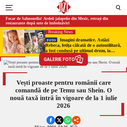
Focar de Salmonella! Ardeii jalapeño din Mexic, retrași din
restaurante după sute de îmbolnăviri
Breaking News
Imagini dramatice. Astăzi
FOTO
Rebeca, fetița călcată de o autoutilitară,
a fost condusă pe ultimul drum, la
Poduri. În sicriul alb al micuței au fost
GALERIE FOTO
5
puși pumni de bani și jucării –
EXCLUSIV
Vești proaste pentru românii care
comandă de pe Temu sau Shein. O
nouă taxă intră în vigoare de la 1 iulie
2026