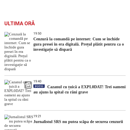
ULTIMA ORĂ
19:50
Cenzură la comandă pe internet: Cum se închide
gura presei în era digitală. Prețul plătit pentru ca o
investigație să dispară
19:40
FOTO
Cazanul cu țuică a EXPL0DAT! Trei oameni
au ajuns la spital cu răni grave
19:21
Jurnalistul SRS nu putea scăpa de securea cenzurii