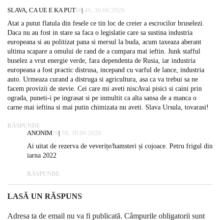
SLAVA, CA UE E KA PUT
08:46, 30.06.2026
Atat a putut flatula din fesele ce tin loc de creier a escrocilor bruselezi.
Daca nu au fost in stare sa faca o legislatie care sa sustina industria
europeana si au politizat pana si mersul la buda, acum taxeaza aberant
ultima scapare a omului de rand de a cumpara mai ieftin. Junk stafful
buselez a vrut energie verde, fara dependenta de Rusia, iar industria
europeana a fost practic distrusa, incepand cu varful de lance, industria
auto. Urmeaza curand a distruga si agricultura, asa ca va trebui sa ne
facem provizii de stevie. Cei care mi aveti niscAvai pisici si caini prin
ograda, puneti-i pe ingrasat si pe inmultit ca alta sansa de a manca o
carne mai ieftina si mai putin chimizata nu aveti. Slava Ursula, tovarasi!
RĂSPUNDE
ANONIM
08:58, 30.06.2026
Ai uitat de rezerva de veverițe/hamsteri și cojoace. Petru frigul din
iarna 2022
RĂSPUNDE
LASĂ UN RĂSPUNS
Adresa ta de email nu va fi publicată.
Câmpurile obligatorii sunt