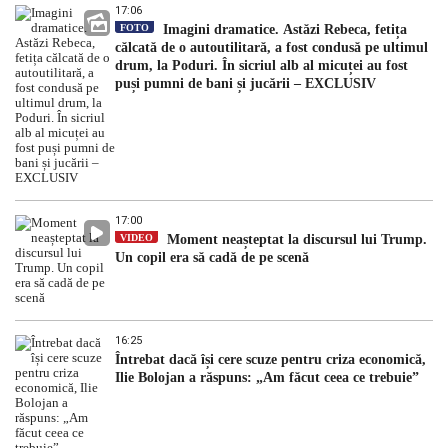
17:06
FOTO
Imagini dramatice. Astăzi Rebeca, fetița
călcată de o autoutilitară, a fost condusă pe ultimul
drum, la Poduri. În sicriul alb al micuței au fost
puși pumni de bani și jucării – EXCLUSIV
17:00
VIDEO
Moment neașteptat la discursul lui Trump.
Un copil era să cadă de pe scenă
16:25
Întrebat dacă își cere scuze pentru criza economică,
Ilie Bolojan a răspuns: „Am făcut ceea ce trebuie”