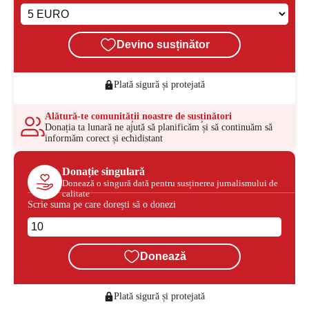
Devino susținător
Plată sigură și protejată
Alătură-te comunității noastre de susținători
Donația ta lunară ne ajută să planificăm și să continuăm să
informăm corect și echidistant
Donație singulară
Donează o singură dată pentru susținerea jurnalismului de
calitate
Scrie suma pe care dorești să o donezi
Donează
Plată sigură și protejată