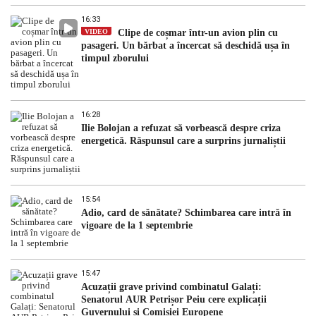
16:33
VIDEO
Clipe de coșmar într-un avion plin cu
pasageri. Un bărbat a încercat să deschidă ușa în
timpul zborului
16:28
Ilie Bolojan a refuzat să vorbească despre criza
energetică. Răspunsul care a surprins jurnaliștii
15:54
Adio, card de sănătate? Schimbarea care intră în
vigoare de la 1 septembrie
15:47
Acuzații grave privind combinatul Galați:
Senatorul AUR Petrișor Peiu cere explicații
Guvernului și Comisiei Europene