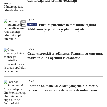
Cântăreața face primele declarații
18:10
FOTO
Furtuni puternice în mai multe regiuni.
ANM anunță grindină și ploi torențiale
17:39
Criza energetică se adâncește. Românii au consumat
masiv, în ciuda apelului la economie
16:40
Focar de Salmonella! Ardeii jalapeño din Mexic,
retrași din restaurante după sute de îmbolnăviri