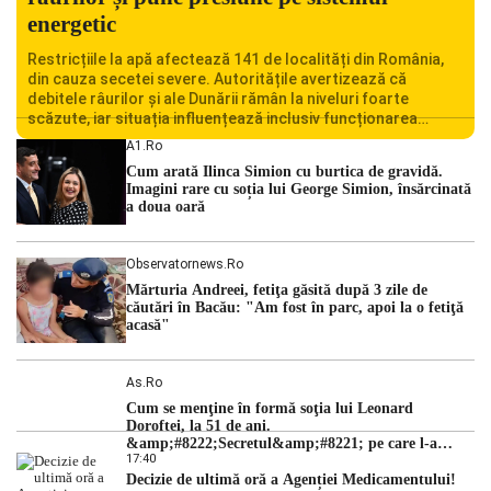
energetic
Restricțiile la apă afectează 141 de localități din România,
din cauza secetei severe. Autoritățile avertizează că
debitele râurilor și ale Dunării rămân la niveluri foarte
scăzute, iar situația influențează inclusiv funcționarea
Centralei Nucleare de la Cernavodă. România se confruntă
A1.ro
cu una dintre cele mai dificile perioade din punct de vedere
Cum arată Ilinca Simion cu burtica de gravidă.
hidrologic din ultimii ani. Lipsa […]
Imagini rare cu soția lui George Simion, însărcinată
a doua oară
Observatornews.ro
Mărturia Andreei, fetiţa găsită după 3 zile de
căutări în Bacău: "Am fost în parc, apoi la o fetiţă
acasă"
As.ro
Cum se menţine în formă soţia lui Leonard
Doroftei, la 51 de ani.
&amp;#8222;Secretul&amp;#8221; pe care l-a
17:40
dezvăluit
Decizie de ultimă oră a Agenției Medicamentului!