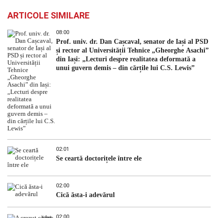
ARTICOLE SIMILARE
08:00
Prof. univ. dr. Dan Cașcaval, senator de Iași al PSD
și rector al Universității Tehnice „Gheorghe Asachi”
din Iași: „Lecturi despre realitatea deformată a
unui guvern demis – din cărțile lui C.S. Lewis”
02:01
Se ceartă doctorițele între ele
02:00
Cică ăsta-i adevărul
02:00