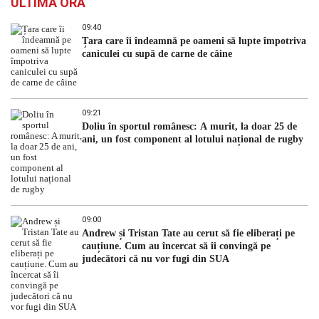
ULTIMA ORĂ
09:40
Țara care îi îndeamnă pe oameni să lupte împotriva
caniculei cu supă de carne de câine
09:21
Doliu în sportul românesc: A murit, la doar 25 de
ani, un fost component al lotului național de rugby
09:00
Andrew și Tristan Tate au cerut să fie eliberați pe
cauțiune. Cum au încercat să îi convingă pe
judecători că nu vor fugi din SUA