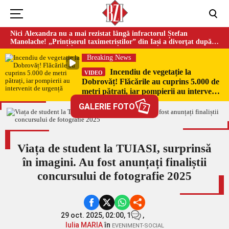
Nici Alexandra nu a mai rezistat lângă infractorul Ștefan
Manolache! „Prințișorul taximetriștilor” din Iași a divorţat după
doi ani de căsnicie
Breaking News
Incendiu de vegetație la
VIDEO
Dobrovăț! Flăcările au cuprins 5.000 de
metri pătrați, iar pompierii au intervenit
de urgență
GALERIE FOTO
7
Viața de student la TUIASI, surprinsă
în imagini. Au fost anunțați finaliștii
concursului de fotografie 2025
29 oct. 2025, 02:00,
1
,
Iulia MARIA
în
EVENIMENT-SOCIAL