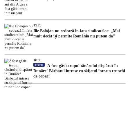
12:20
Ilie Bolojan nu cedează în fața sindicatelor: „Mai
mult decât își permite România nu putem da”
10:35
FOTO
A fost găsit trupul tânărului dispărut în
Dunăre! Bărbatul intrase cu skijetul într-un trunchi
de copac!