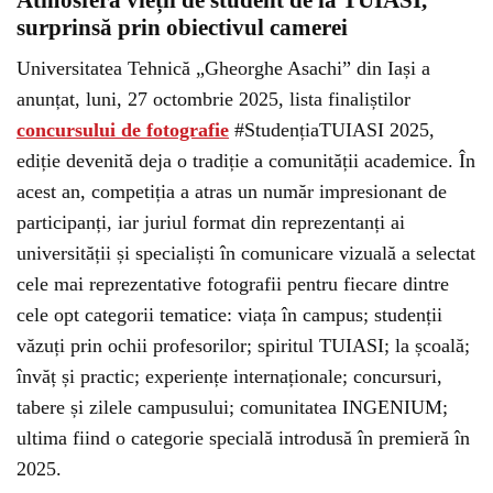
Atmosfera vieții de student de la TUIASI,
surprinsă prin obiectivul camerei
Universitatea Tehnică „Gheorghe Asachi” din Iași a
anunțat, luni, 27 octombrie 2025, lista finaliștilor
concursului de fotografie
#StudențiaTUIASI 2025,
ediție devenită deja o tradiție a comunității academice. În
acest an, competiția a atras un număr impresionant de
participanți, iar juriul format din reprezentanți ai
universității și specialiști în comunicare vizuală a selectat
cele mai reprezentative fotografii pentru fiecare dintre
cele opt categorii tematice: viața în campus; studenții
văzuți prin ochii profesorilor; spiritul TUIASI; la școală;
învăț și practic; experiențe internaționale; concursuri,
tabere și zilele campusului; comunitatea INGENIUM;
ultima fiind o categorie specială introdusă în premieră în
2025.