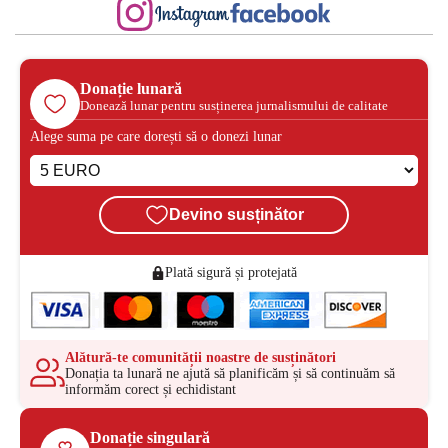
Donație lunară
Donează lunar pentru susținerea jurnalismului de calitate
Alege suma pe care dorești să o donezi lunar
Devino susținător
Plată sigură și protejată
Alătură-te comunității noastre de susținători
Donația ta lunară ne ajută să planificăm și să continuăm să
informăm corect și echidistant
Donație singulară