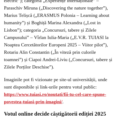
electric”); categoria „Experiențe internaționale” –
Paraschiv Miruna („Discovering the nature together”),
Marius Telișcă („ERASMUS Polonia – Learning about
humanity”) și Boghiță Marina Alexandra („Lost in
Lisbon”); categoria „Concursuri, tabere și Zilele
Campusului” – Vîrlan Iulia-Maria („E.V.R. TUIASI la
Noaptea Cercetătorilor Europeni 2025 – Viitor pilot”),
Rotariu Alin Constantin („În viteză prin culorile
toamnei”) și Ciapoi Andrei-Liviu („Concursuri, tabere și
Zilele Porților Deschise”).
Imaginile pot fi vizionate pe site-ul universității, unde
sunt disponibile și link-urile pentru votul public:
https://www.tuiasi.ro/noutati/fii-tu-cel-care-spune-
povestea-tuiasi-prin-imagini/
.
Votul online decide câștigătorii ediției 2025