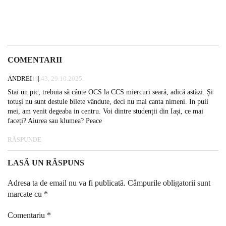
COMENTARII
ANDREI
19:43, 29.10.2025
Stai un pic, trebuia să cânte OCS la CCS miercuri seară, adică astăzi. Și
totuși nu sunt destule bilete vândute, deci nu mai canta nimeni. In puii
mei, am venit degeaba in centru. Voi dintre studenții din Iași, ce mai
faceți? Aiurea sau klumea? Peace
RĂSPUNDE
LASĂ UN RĂSPUNS
Adresa ta de email nu va fi publicată.
Câmpurile obligatorii sunt
marcate cu
*
Comentariu
*