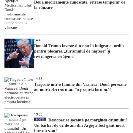
Două medicamente cunoscute, retrase temporar de
la vânzare
14:40
Donald Trump lovește din nou în imigrație: ordin
pentru blocarea „turismului de naștere” și
restrângerea cetățeniei
14:35
Tragedie într-o familie din Vrancea! Două persoane
au murit electrocutate în propria locuință!
13:30
FOTO
Descoperire șocantă pe marginea drumului!
Un bărbat de 62 de ani din Argeș a fost găsit mort
într-un șanț!