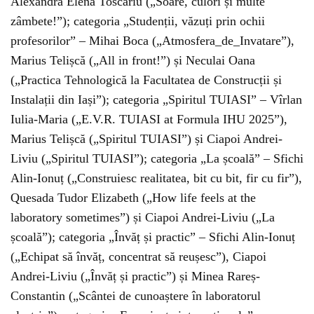
Alexandra Elena Toscariu („Soare, culori și multe
zâmbete!”); categoria „Studenții, văzuți prin ochii
profesorilor” – Mihai Boca („Atmosfera_de_Invatare”),
Marius Telișcă („All in front!”) și Neculai Oana
(„Practica Tehnologică la Facultatea de Construcții și
Instalații din Iași”); categoria „Spiritul TUIASI” – Vîrlan
Iulia-Maria („E.V.R. TUIASI at Formula IHU 2025”),
Marius Telișcă („Spiritul TUIASI”) și Ciapoi Andrei-
Liviu („Spiritul TUIASI”); categoria „La școală” – Sfichi
Alin-Ionuț („Construiesc realitatea, bit cu bit, fir cu fir”),
Quesada Tudor Elizabeth („How life feels at the
laboratory sometimes”) și Ciapoi Andrei-Liviu („La
școală”); categoria „Învăț și practic” – Sfichi Alin-Ionuț
(„Echipat să învăț, concentrat să reușesc”), Ciapoi
Andrei-Liviu („Învăț și practic”) și Minea Rareș-
Constantin („Scântei de cunoaștere în laboratorul