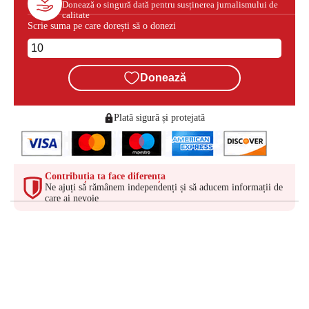
Donează o singură dată pentru susținerea jurnalismului de
calitate
Scrie suma pe care dorești să o donezi
Donează
Plată sigură și protejată
Contribuția ta face diferența
Ne ajuți să rămânem independenți și să aducem informații de
care ai nevoie