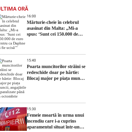
ULTIMA ORĂ
16:00
Mărturie-cheie în celebrul
asasinat din Malta: „Mi-a
spus: ‘Sunt cei 150.000 de
euro pentru ca Daphne să fie
ucisă’”
15:40
Poarta muncitorilor străini se
redeschide doar pe hârtie:
Blocaj major pe piața muncii,
angajările – paralizate până
în octombrie
15:30
Femeie moartă în urma unui
incendiu care i-a cuprins
aparamentul situat într-un