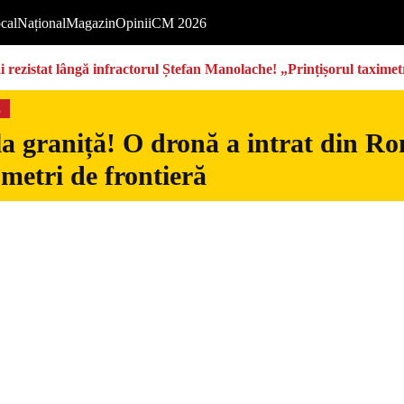
cal
Național
Magazin
Opinii
CM 2026
rezistat lângă infractorul Ștefan Manolache! „Prințișorul taximetri
s
la graniță! O dronă a intrat din Ro
 metri de frontieră