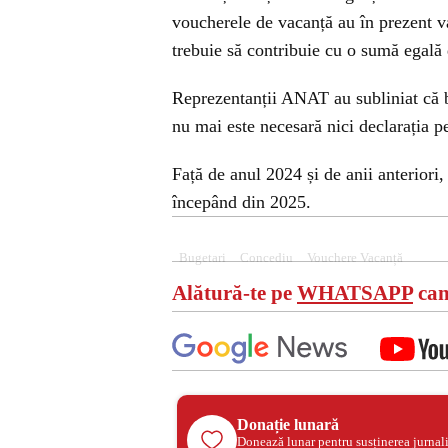
voucherele de vacanță au în prezent va
trebuie să contribuie cu o sumă egală d
Reprezentanții ANAT au subliniat că be
nu mai este necesară nici declarația p
Față de anul 2024 și de anii anteriori
începând din 2025.
Bugetari
Concediu
Vouchere Vacanță
Alătură-te pe
WHATSAPP
can
Donație lunară
Donează lunar pentru susținerea jurnal