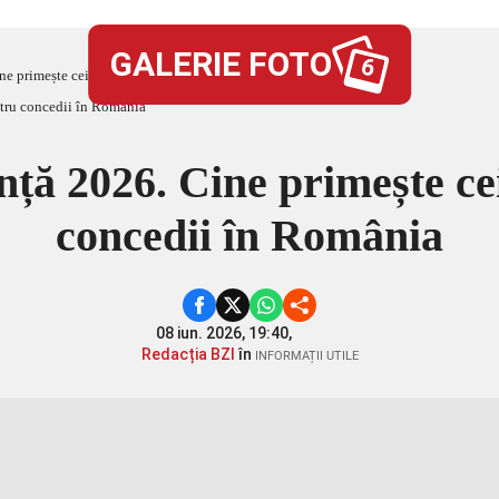
GALERIE FOTO
6
ne primește cei 800 de lei pentru concedii în România
ță 2026. Cine primește cei
concedii în România
08 iun. 2026, 19:40,
Redacția BZI
în
INFORMAȚII UTILE