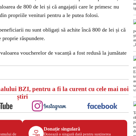
loarea de 800 de lei și că angajații care le primesc nu
in propriile venituri pentru a le putea folosi.
neficiarii nu sunt obligați să achite încă 800 de lei și că
e proprie răspundere.
, valoarea voucherelor de vacanță a fost redusă la jumătate
alului BZI, pentru a fi la curent cu cele mai noi
știri
Donație singulară
ismului de
Donează o singură dată pentru susținerea