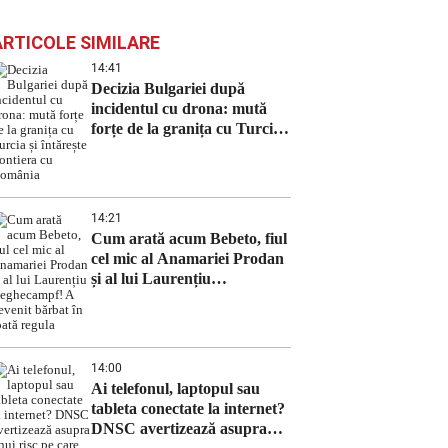
ARTICOLE SIMILARE
14:41
Decizia Bulgariei după
incidentul cu drona: mută
forțe de la granița cu Turcia
și întărește frontiera cu
România
14:21
Cum arată acum Bebeto, fiul
cel mic al Anamariei Prodan
și al lui Laurențiu
Reghecampf! A devenit
bărbat în toată regula
14:00
Ai telefonul, laptopul sau
tableta conectate la internet?
DNSC avertizează asupra