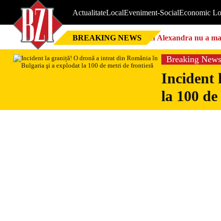
Actualitate
Local
Eveniment-Social
Economic Lo
BREAKING NEWS
Nici Alexandra nu a mai 
Breaking New
Incident 
la 100 de