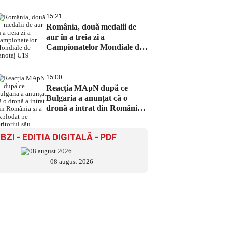
bloc din Oradea
15:21
România, două medalii de
aur în a treia zi a
Campionatelor Mondiale de
canotaj U19
15:00
Reacția MApN după ce
Bulgaria a anunțat că o
dronă a intrat din România
și a explodat pe teritoriul său
BZI - EDITIA DIGITALĂ - PDF
08 august 2026