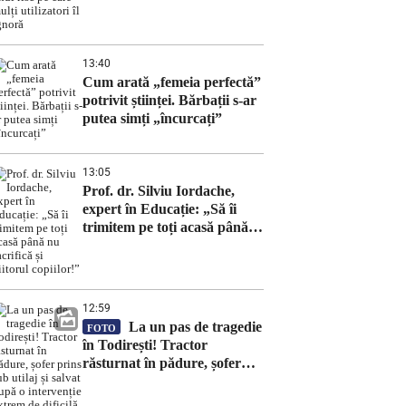
unui risc pe care mulți
utilizatori îl ignoră
13:40
Cum arată „femeia perfectă”
potrivit științei. Bărbații s-ar
putea simți „încurcați”
13:05
Prof. dr. Silviu Iordache,
expert în Educație: „Să îi
trimitem pe toți acasă până
nu sacrifică și viitorul
copiilor!”
12:59
La un pas de tragedie
FOTO
în Todirești! Tractor
răsturnat în pădure, șofer
prins sub utilaj și salvat după
o intervenție extrem de