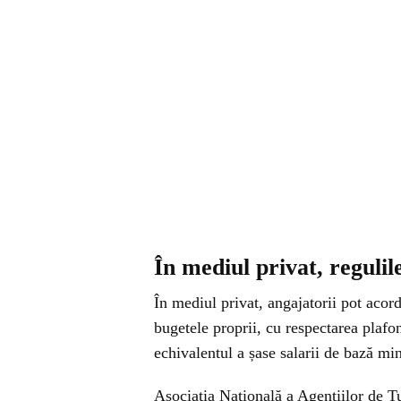
În mediul privat, regul
În mediul privat, angajatorii pot aco
bugetele proprii, cu respectarea plafon
echivalentul a șase salarii de bază min
Asociația Națională a Agențiilor de T