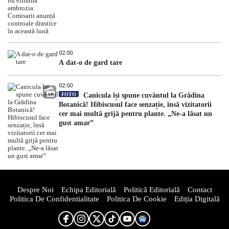
02:00
A dat-o de gard tare
02:00
FOTO
Canicula își spune cuvântul la Grădina
Botanică! Hibiscusul face senzație, însă vizitatorii
cer mai multă grijă pentru plante. „Ne-a lăsat un
gust amar”
Despre Noi
Echipa Editorială
Politică Editorială
Contact
Politica De Confidentialitate
Politica De Cookie
Ediția Digitală