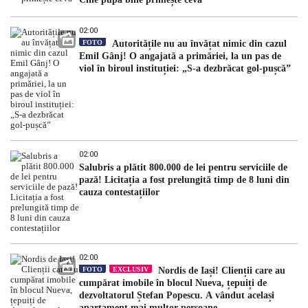
02:00
FOTO
Autoritățile nu au învățat nimic din cazul
Emil Gânj! O angajată a primăriei, la un pas de
viol în biroul instituției: „S-a dezbrăcat gol-pușcă”
02:00
Salubris a plătit 800.000 de lei pentru serviciile de
pază! Licitația a fost prelungită timp de 8 luni din
cauza contestațiilor
02:00
FOTO
EXCLUSIV
Nordis de Iași! Clienții care au
cumpărat imobile în blocul Nueva, țepuiți de
dezvoltatorul Ștefan Popescu. A vândut același
apartament mai multor persoane