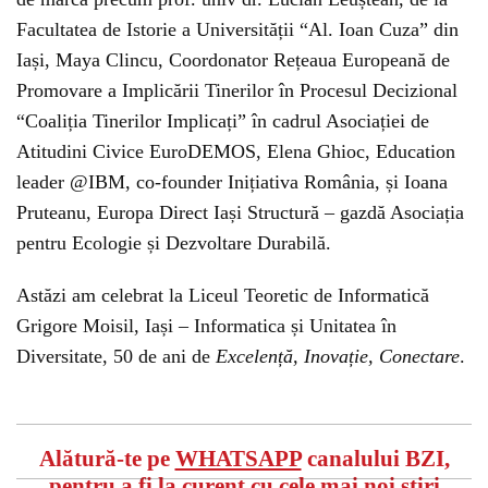
Facultatea de Istorie a Universității “Al. Ioan Cuza” din
Iași, Maya Clincu, Coordonator Rețeaua Europeană de
Promovare a Implicării Tinerilor în Procesul Decizional
“Coaliția Tinerilor Implicați” în cadrul Asociației de
Atitudini Civice EuroDEMOS, Elena Ghioc, Education
leader @IBM, co-founder Inițiativa România, și Ioana
Pruteanu, Europa Direct Iași Structură – gazdă Asociația
pentru Ecologie și Dezvoltare Durabilă.
Astăzi am celebrat la Liceul Teoretic de Informatică
Grigore Moisil, Iași – Informatica și Unitatea în
Diversitate, 50 de ani de
Excelență, Inovație, Conectare
.
Alătură-te pe
WHATSAPP
canalului BZI,
pentru a fi la curent cu cele mai noi știri