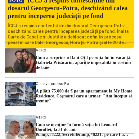
ÎCCJ a respins contestațiile din
FOTO
dosarul Georgescu-Potra, deschizând calea
pentru începerea judecății pe fond
ÎCCJ a respins contestațiile din dosarul Georgescu-Potra,
deschizând calea pentru începerea judecății pe fond. Înalta
Curte de Casație și Justiție a deblocat definitiv procesul
penal în care Călin Georgescu, Horațiu Potra și alte 20 de
persoane sunt acuzați de acțiuni îndreptate împotriva
A1.ro
ordinii constituționale. În ședința din camera preliminară,
Cum a surprins-o Dani Oțil pe soția lui în vacanță.
judecătorii de la instanța supremă au […]
Gabriela Prisăcariu, apariție impecabilă în costum
de baie
Observatornews.ro
A plătit 75.000 de € pe un apartament la My Home
Residence. Coşmarul care a urmat: "Am început să
tremur"
As.ro
Cum se menţine în formă soţia lui Leonard
Doroftei, la 51 de ani.
&amp;#8222;Secretul&amp;#8221; pe care l-a