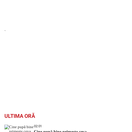
`
ULTIMA ORĂ
02:01
Cine pupă bine primește ceva