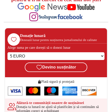
Donație lunară
Donează lunar pentru susținerea jurnalismului de calitate
Alege suma pe care dorești să o donezi lunar
Devino susținător
Plată sigură și protejată
Alătură-te comunității noastre de susținători
Donația ta lunară ne ajută să planificăm și să continuăm să
informăm corect și echidistant