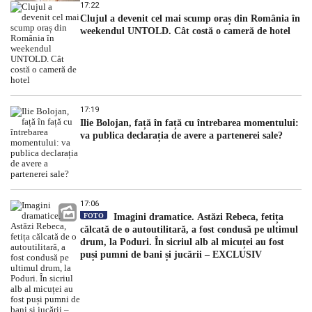
dezvăluit
17:22
Clujul a devenit cel mai scump oraș din România în
weekendul UNTOLD. Cât costă o cameră de hotel
17:19
Ilie Bolojan, față în față cu întrebarea momentului:
va publica declarația de avere a partenerei sale?
17:06
FOTO
Imagini dramatice. Astăzi Rebeca, fetița
călcată de o autoutilitară, a fost condusă pe ultimul
drum, la Poduri. În sicriul alb al micuței au fost
puși pumni de bani și jucării – EXCLUSIV