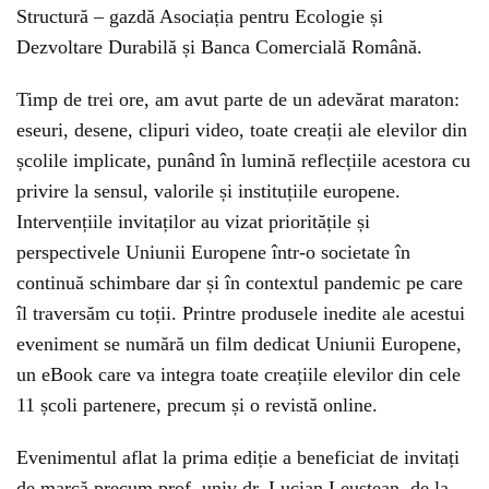
Structură – gazdă Asociația pentru Ecologie și
Dezvoltare Durabilă și Banca Comercială Română.
Timp de trei ore, am avut parte de un adevărat maraton:
eseuri, desene, clipuri video, toate creații ale elevilor din
școlile implicate, punând în lumină reflecțiile acestora cu
privire la sensul, valorile și instituțiile europene.
Intervențiile invitaților au vizat prioritățile și
perspectivele Uniunii Europene într-o societate în
continuă schimbare dar și în contextul pandemic pe care
îl traversăm cu toții. Printre produsele inedite ale acestui
eveniment se numără un film dedicat Uniunii Europene,
un eBook care va integra toate creațiile elevilor din cele
11 școli partenere, precum și o revistă online.
Evenimentul aflat la prima ediție a beneficiat de invitați
de marcă precum prof. univ dr. Lucian Leuștean, de la