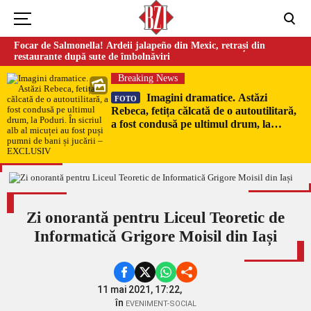
Focar de Salmonella! Ardeii jalapeño din Mexic, retrași din
restaurante după sute de îmbolnăviri
Breaking News
Imagini dramatice. Astăzi
FOTO
Rebeca, fetița călcată de o autoutilitară,
a fost condusă pe ultimul drum, la
Poduri. În sicriul alb al micuței au fost
puși pumni de bani și jucării –
EXCLUSIV
Zi onorantă pentru Liceul Teoretic de
Informatică Grigore Moisil din Iași
11 mai 2021, 17:22,
în
EVENIMENT-SOCIAL