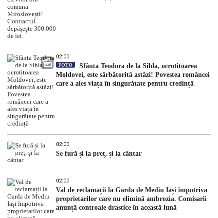
02:00
FOTO
Sfânta Teodora de la Sihla, ocrotitoarea
Moldovei, este sărbătorită astăzi! Povestea româncei
care a ales viața în singurătate pentru credință
02:00
Se fură și la preț, și la cântar
02:00
Val de reclamații la Garda de Mediu Iași împotriva
proprietarilor care nu elimină ambrozia. Comisarii
anunță controale drastice în această lună