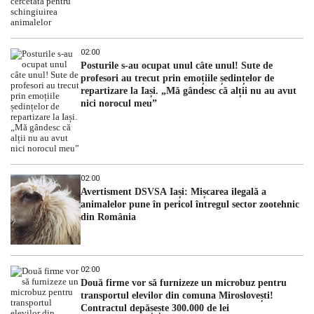
02:00
Posturile s-au ocupat unul câte unul! Sute de
profesori au trecut prin emoțiile ședințelor de
repartizare la Iași. „Mă gândesc că alții nu au avut
nici norocul meu”
02:00
Avertisment DSVSA Iași: Mișcarea ilegală a
animalelor pune în pericol întregul sector zootehnic
din România
02:00
Două firme vor să furnizeze un microbuz pentru
transportul elevilor din comuna Miroslovești!
Contractul depășește 300.000 de lei