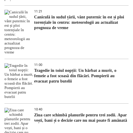
11:21
Caniculă în sudul țării, vânt puternic în est și ploi
torențiale în centru: meteorologii au actualizat
prognoza de vreme
11:00
Tragedie în toiul nopții: Un bărbat a murit, o
femeie a fost scoasă din flăcări. Pompierii au
evacuat patru butelii
10:40
Ziua care schimbă planurile pentru trei zodii. Apar
vești, bani și o decizie care nu mai poate fi amânată