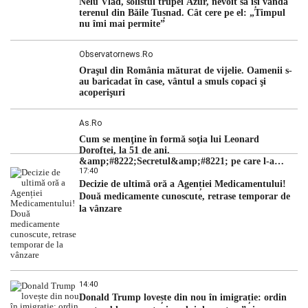
Nelu Vlad, solistul trupei Azur, nevoit să își vândă
hidrologic din ultimii ani. Lipsa […]
terenul din Băile Tușnad. Cât cere pe el: „Timpul
nu îmi mai permite”
Observatornews.ro
Oraşul din România măturat de vijelie. Oamenii s-
au baricadat în case, vântul a smuls copaci şi
acoperişuri
As.ro
Cum se menţine în formă soţia lui Leonard
Doroftei, la 51 de ani.
&amp;#8222;Secretul&amp;#8221; pe care l-a
17:40
dezvăluit
Decizie de ultimă oră a Agenției Medicamentului!
Două medicamente cunoscute, retrase temporar de
la vânzare
14:40
Donald Trump lovește din nou în imigrație: ordin