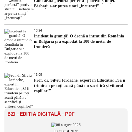
Cum arată „femeia perfectă” potrivit științei.
Bărbații s-ar putea simți „încurcați”
13:24
Incident la graniță! O dronă a intrat din România
în Bulgaria şi a explodat la 100 de metri de
frontieră
13:05
Prof. dr. Silviu Iordache, expert în Educație: „Să îi
trimitem pe toți acasă până nu sacrifică și viitorul
copiilor!”
BZI - EDITIA DIGITALĂ - PDF
08 august 2026