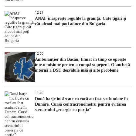
12:21
ANAF înăsprește regulile la graniță. Câte țigări și
cât alcool mai poți aduce din Bulgaria
12:00
Ambulanțier din Bacău, filmat în timp ce oprește
într-o misiune pentru a cumpăra pepeni. O anchetă
internă a DSU dezvăluie însă și alte probleme
11:40
Două barje încărcate cu rocă au fost scufundate în
Dunăre. Cursă contracronometru pentru evitarea
scenariului „energie cu porția”