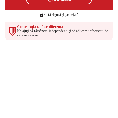
Plată sigură și protejată
Contribuția ta face diferența
Ne ajuți să rămânem independenți și să aducem informații de
care ai nevoie