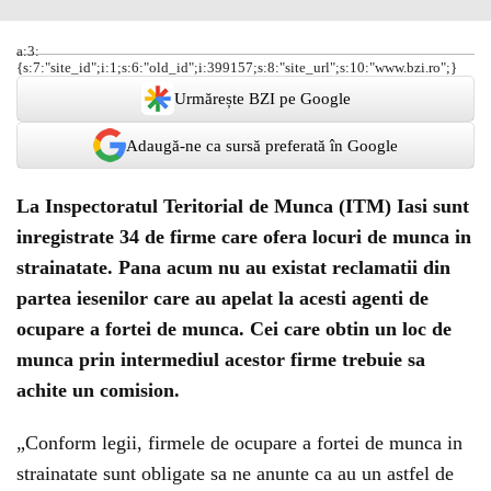
a:3:
{s:7:"site_id";i:1;s:6:"old_id";i:399157;s:8:"site_url";s:10:"www.bzi.ro";}
Urmărește BZI pe Google
Adaugă-ne ca sursă preferată în Google
La
Inspectoratul Teritorial de Munca
(ITM) Iasi sunt
inregistrate 34 de
firme
care ofera
locuri de munca
in
strainatate. Pana acum nu au existat reclamatii din
partea iesenilor care au apelat la acesti agenti de
ocupare a fortei de munca. Cei care obtin un loc de
munca prin intermediul acestor firme trebuie sa
achite un
comision
.
„Conform legii, firmele de ocupare a fortei de munca in
strainatate sunt obligate sa ne anunte ca au un astfel de