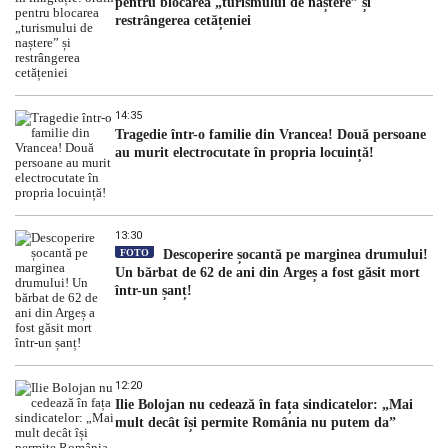
pentru blocarea „turismului de naștere” și
restrângerea cetățeniei
14:35
Tragedie într-o familie din Vrancea! Două persoane
au murit electrocutate în propria locuință!
13:30
FOTO
Descoperire șocantă pe marginea drumului!
Un bărbat de 62 de ani din Argeș a fost găsit mort
într-un șanț!
12:20
Ilie Bolojan nu cedează în fața sindicatelor: „Mai
mult decât își permite România nu putem da”