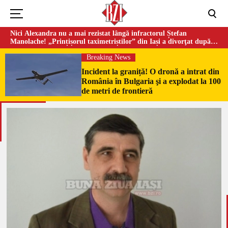
Nici Alexandra nu a mai rezistat lângă infractorul Ștefan
Manolache! „Prințișorul taximetriștilor” din Iași a divorţat după
doi ani de căsnicie
Breaking News
Incident la graniță! O dronă a intrat din
România în Bulgaria şi a explodat la 100
de metri de frontieră