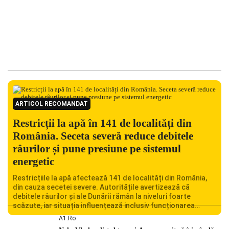
ARTICOL RECOMANDAT
Restricții la apă în 141 de localități din
România. Seceta severă reduce debitele
râurilor și pune presiune pe sistemul
energetic
Restricțiile la apă afectează 141 de localități din România,
din cauza secetei severe. Autoritățile avertizează că
debitele râurilor și ale Dunării rămân la niveluri foarte
scăzute, iar situația influențează inclusiv funcționarea
Centralei Nucleare de la Cernavodă. România se confruntă
A1.ro
cu una dintre cele mai dificile perioade din punct de vedere