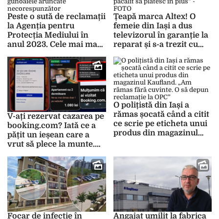
Peste o sută de reclamații
Țeapă marca Altex! O
la Agenția pentru
femeie din Iași a dus
Protecția Mediului în
televizorul în garanție la
anul 2023. Cele mai mari
reparat și s-a trezit cu
probleme sunt cu
850 de lei de plată: „M-au
gunoaiele aruncate
păcălit să plătesc în plus”
necorespunzător
– FOTO
O polițistă din Iași a
rămas șocată când a citit
V-ați rezervat cazarea pe
ce scrie pe eticheta unui
booking.com? Iată ce a
produs din magazinul
pățit un ieșean care a
Kaufland. „Am rămas
vrut să plece la munte.
fără cuvinte. O să depun
„Trag un semnal de
reclamație la OPC”
alarmă pentru că mulți
nu știu ce se întâmplă” –
FOTO
Focar de infecție în
Angajat umilit la fabrica