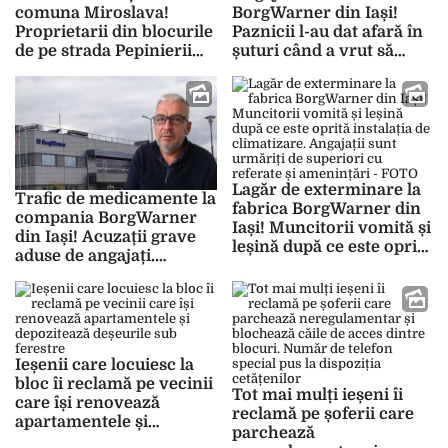
comuna Miroslava!
BorgWarner din Iași!
Proprietarii din blocurile
Paznicii l-au dat afară în
de pe strada Pepinierii
șuturi când a vrut să
sunt disperați: „Mi-au
vorbească cu șefii. „Am
spus să pândesc
făcut al doilea atac
persoanele care aruncă”
cerebral” – FOTO
– FOTO
Lagăr de exterminare la
Trafic de medicamente la
fabrica BorgWarner din
compania BorgWarner
Iași! Muncitorii vomită și
din Iași! Acuzații grave
leșină după ce este oprită
aduse de angajați.
instalația de climatizare.
Fabrica s-a transformat
Angajații sunt urmăriți
în piață, se vind caș și
de superiori cu referate
brânză printre utilaje –
și amenințări – FOTO
FOTO
Ieșenii care locuiesc la
bloc îi reclamă pe vecinii
Tot mai mulți ieșeni îi
care își renovează
reclamă pe șoferii care
apartamentele și
parchează
depozitează deșeurile