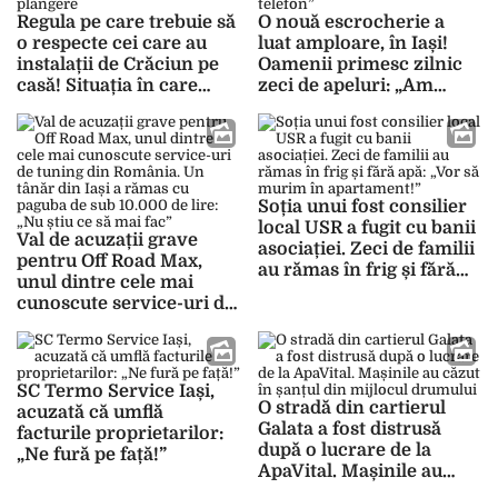
Regula pe care trebuie să
O nouă escrocherie a
o respecte cei care au
luat amploare, în Iași!
instalații de Crăciun pe
Oamenii primesc zilnic
casă! Situația în care
zeci de apeluri: „Am
vecinii pot depune
blocat deja 5 numere de
plângere
telefon”
Soția unui fost consilier
local USR a fugit cu banii
Val de acuzații grave
asociației. Zeci de familii
pentru Off Road Max,
au rămas în frig și fără
unul dintre cele mai
apă: „Vor să murim în
cunoscute service-uri de
apartament!”
tuning din România. Un
tânăr din Iași a rămas cu
paguba de sub 10.000 de
lire: „Nu știu ce să mai
SC Termo Service Iași,
O stradă din cartierul
fac”
acuzată că umflă
Galata a fost distrusă
facturile proprietarilor:
după o lucrare de la
„Ne fură pe față!”
ApaVital. Mașinile au
căzut în șanțul din