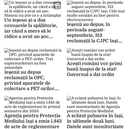
mijlocul drumului
Un ieșean și-a dus
Ieșenii au depus, în
covoarele la spălătorie,
perioada august-
iar când a mers să le
septembrie, 313
ridice a avut un șoc.
reclamații la CJPC Iași.
Nimeni nu știe ce s-a
Cele mai multe sesizări
întâmplat
au fost pentru
electrocasnice
Acești români vor primi
banii înapoi de la stat!
Ieșenii au depus
Guvernul a dat ordin
reclamații la OPC,
privind aparatele de
colectare a PET-urilor.
Trei supermarketuri au
fost amendate
Agenția pentru Protecția
A scăzut poluarea în Iași,
Mediului Iași a emis 1.843
în ultimele două luni.
de acte de reglementare
Datele sunt monitorizate