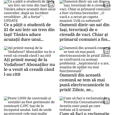
Ce a pățit o studentă de
Oamenii dintr-un sat din
21 de ani într-un tren din
Iași, terorizați de o
Iași! Tânăra aduce
cireadă de vaci. Chiar și
acuzații dure unui
primarul comunei a fost
controlor, după un
victima bovinelor: „O
incident revoltător: „M-a
vacă s-a urcat pe capota
forțat” – UPDATE
mașinii. Urlă ca
nebunele”
Ați primit mesaj de la
Vodafone? Abonaților nu
le-a venit să creadă când
l-au citit
Oamenii din această
comună se tem să mai
pună electrocasnicele în
priză! Zilnic, se
confruntă cu aceeași
problemă: „Aspiratorul s-
a ars, mașina de spălat
nu mai funcționează”
Cum să faci o reclamație