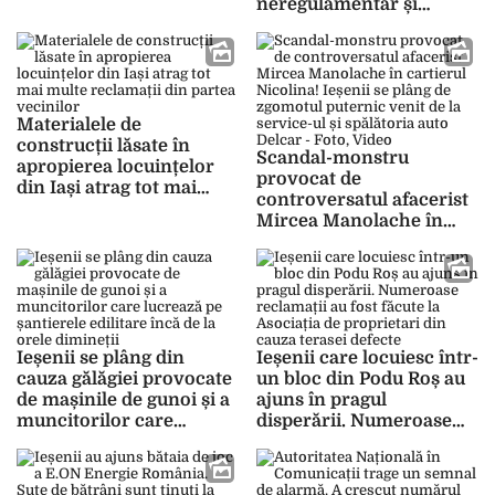
neregulamentar și
sub ferestre
blochează căile de acces
dintre blocuri. Număr de
telefon special pus la
dispoziția cetățenilor
Materialele de
construcții lăsate în
Scandal-monstru
apropierea locuințelor
provocat de
din Iași atrag tot mai
controversatul afacerist
multe reclamații din
Mircea Manolache în
partea vecinilor
cartierul Nicolina!
Ieșenii se plâng de
zgomotul puternic venit
de la service-ul și
spălătoria auto Delcar –
Foto, Video
Ieșenii se plâng din
Ieșenii care locuiesc într-
cauza gălăgiei provocate
un bloc din Podu Roș au
de mașinile de gunoi și a
ajuns în pragul
muncitorilor care
disperării. Numeroase
lucrează pe șantierele
reclamații au fost făcute
edilitare încă de la orele
la Asociația de
dimineții
proprietari din cauza