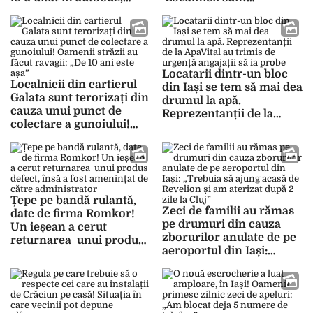
după ce le-a cumpărat
exasperați de lucrările de
din Jumbo: „Au luat o
la ApaVital: „Nu ai pe
parte din lucruri. Îmi
unde să mergi”
vine să plâng”
Locatarii dintr-un bloc
Localnicii din cartierul
din Iași se tem să mai dea
Galata sunt terorizați din
drumul la apă.
cauza unui punct de
Reprezentanții de la
colectare a gunoiului!
ApaVital au trimis de
Oamenii străzii au făcut
urgență angajații să ia
ravagii: „De 10 ani este
probe
așa”
Țepe pe bandă rulantă,
Zeci de familii au rămas
date de firma Romkor!
pe drumuri din cauza
Un ieșean a cerut
zborurilor anulate de pe
returnarea unui produs
aeroportul din Iași:
defect, însă a fost
„Trebuia să ajung acasă
amenințat de către
de Revelion și am
administrator
aterizat după 2 zile la
Cluj”