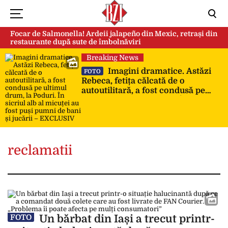
Focar de Salmonella! Ardeii jalapeño din Mexic, retrași din
restaurante după sute de îmbolnăviri
Breaking News
Imagini dramatice. Astăzi
FOTO
Rebeca, fetița călcată de o
autoutilitară, a fost condusă pe
ultimul drum, la Poduri. În sicriul
alb al micuței au fost puși pumni
de bani și jucării – EXCLUSIV
reclamatii
Un bărbat din Iași a trecut printr-
FOTO