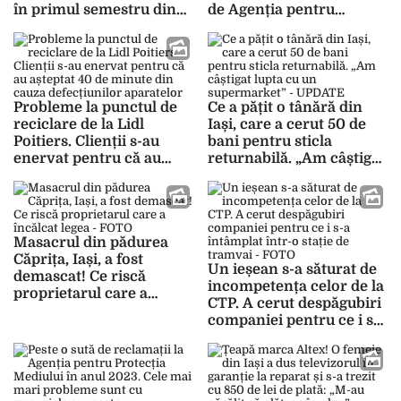
în primul semestru din
de Agenția pentru
2024
Protecția Mediului
Probleme la punctul de
Ce a pățit o tânără din
reciclare de la Lidl
Iași, care a cerut 50 de
Poitiers. Clienții s-au
bani pentru sticla
enervat pentru că au
returnabilă. „Am câștigat
așteptat 40 de minute din
lupta cu un
cauza defecțiunilor
supermarket” – UPDATE
aparatelor
Masacrul din pădurea
Căprița, Iași, a fost
Un ieșean s-a săturat de
demascat! Ce riscă
incompetența celor de la
proprietarul care a
CTP. A cerut despăgubiri
încălcat legea – FOTO
companiei pentru ce i s-a
întâmplat într-o stație de
tramvai – FOTO