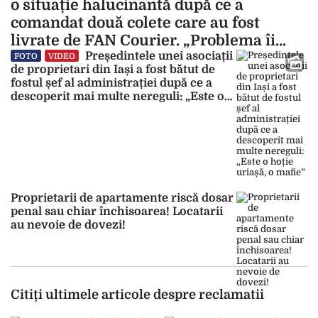
o situație halucinantă după ce a
comandat două colete care au fost
livrate de FAN Courier. „Problema îi
poate afecta pe mulți consumatori”
Președintele unei asociații
FOTO
VIDEO
de proprietari din Iași a fost bătut de
fostul șef al administrației după ce a
descoperit mai multe nereguli: „Este o
hoție uriașă, o mafie”
Proprietarii de apartamente riscă dosar
penal sau chiar închisoarea! Locatarii
au nevoie de dovezi!
Citiți ultimele articole despre reclamatii