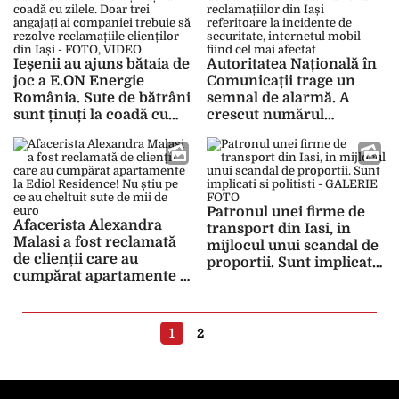
terasei defecte
Ieșenii au ajuns bătaia de
Autoritatea Națională în
joc a E.ON Energie
Comunicații trage un
România. Sute de bătrâni
semnal de alarmă. A
sunt ținuți la coadă cu
crescut numărul
zilele. Doar trei angajați
reclamațiilor din Iași
ai companiei trebuie să
referitoare la incidente
rezolve reclamațiile
de securitate, internetul
clienților din Iași –
mobil fiind cel mai
FOTO, VIDEO
afectat
Patronul unei firme de
Afacerista Alexandra
transport din Iasi, in
Malasi a fost reclamată
mijlocul unui scandal de
de clienții care au
proportii. Sunt implicati
cumpărat apartamente la
si politisti – GALERIE
Ediol Residence! Nu știu
FOTO
pe ce au cheltuit sute de
mii de euro
1
2