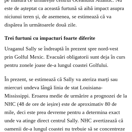
pe măsură ce urmărește centrul Oceanului Atlantic. Nu
este de așteptat ca această furtună să aibă impact asupra
niciunui teren și, de asemenea, se estimează că va
dispărea în următoarele două zile.
Trei furtuni cu impacturi foarte diferite
Uraganul Sally se îndreaptă în prezent spre nord-vest
prin Golful Mexic. Evacuări obligatorii sunt deja în curs
pentru zonele joase de-a lungul coastei Golfului.
În prezent, se estimează că Sally va ateriza marți sau
miercuri undeva lângă linia de stat Louisiana-
Mississippi. Eroarea medie de urmărire a prognozei de la
NHC (48 de ore de ieșire) este de aproximativ 80 de
mile, deci este prea devreme pentru a determina exact
unde va atinge direct centrul Sally. NHC avertizează că
oamenii de-a lungul coastei nu trebuie să se concentreze