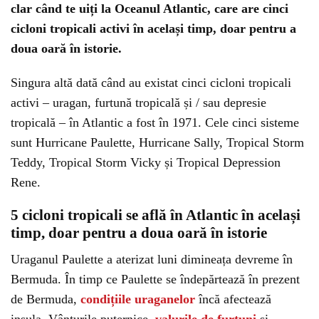
clar când te uiți la Oceanul Atlantic, care are cinci
cicloni tropicali activi în același timp, doar pentru a
doua oară în istorie.
Singura altă dată când au existat cinci cicloni tropicali
activi – uragan, furtună tropicală și / sau depresie
tropicală – în Atlantic a fost în 1971. Cele cinci sisteme
sunt Hurricane Paulette, Hurricane Sally, Tropical Storm
Teddy, Tropical Storm Vicky și Tropical Depression
Rene.
5 cicloni tropicali se află în Atlantic în același
timp, doar pentru a doua oară în istorie
Uraganul Paulette a aterizat luni dimineața devreme în
Bermuda. În timp ce Paulette se îndepărtează în prezent
de Bermuda,
condițiile uraganelor
încă afectează