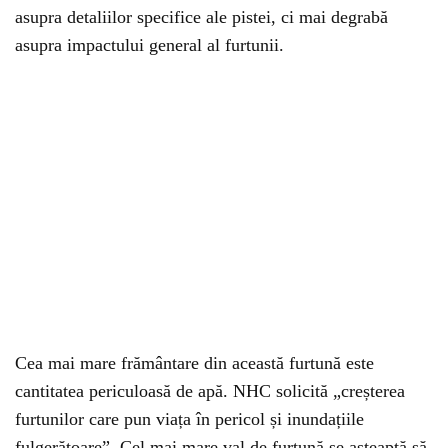
asupra detaliilor specifice ale pistei, ci mai degrabă
asupra impactului general al furtunii.
Cea mai mare frământare din această furtună este
cantitatea periculoasă de apă. NHC solicită „creșterea
furtunilor care pun viața în pericol și inundațiile
fulgerătoare”. Cel mai mare val de furtună se așteaptă să