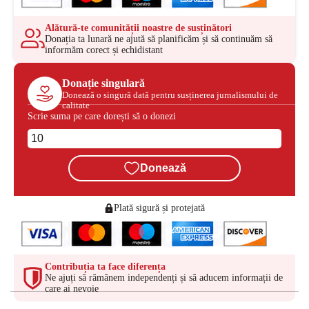
Alătură-te comunității noastre de susținători
Donația ta lunară ne ajută să planificăm și să continuăm să
informăm corect și echidistant
Donație singulară
Donează o singură dată pentru susținerea jurnalismului de
calitate
Scrie suma pe care dorești să o donezi
Donează
Plată sigură și protejată
Contribuția ta face diferența
Ne ajuți să rămânem independenți și să aducem informații de
care ai nevoie