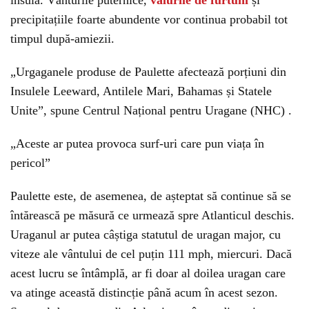
insula. Vânturile puternice,
valurile de furtuni
și
precipitațiile foarte abundente vor continua probabil tot
timpul după-amiezii.
„Urgaganele produse de Paulette afectează porțiuni din
Insulele Leeward, Antilele Mari, Bahamas și Statele
Unite”, spune Centrul Național pentru Uragane (NHC) .
„Aceste ar putea provoca surf-uri care pun viața în
pericol”
Paulette este, de asemenea, de așteptat să continue să se
întărească pe măsură ce urmează spre Atlanticul deschis.
Uraganul ar putea câștiga statutul de uragan major, cu
viteze ale vântului de cel puțin 111 mph, miercuri. Dacă
acest lucru se întâmplă, ar fi doar al doilea uragan care
va atinge această distincție până acum în acest sezon.