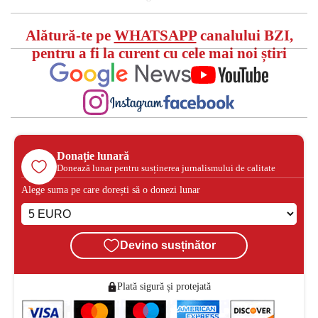
Alătură-te pe
WHATSAPP
canalului BZI,
pentru a fi la curent cu cele mai noi știri
Donație lunară
Donează lunar pentru susținerea jurnalismului de calitate
Alege suma pe care dorești să o donezi lunar
Devino susținător
Plată sigură și protejată