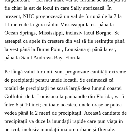
fie chiar la est de locul în care Sally aterizează. În
prezent, NHC prognozează un val de furtună de la 7 la
11 metri de la gura râului Mississippi la est până la
Ocean Springs, Mississippi, inclusiv lacul Borgne. Se
așteaptă ca apele în creștere din val să fie resimțite până
la vest până la Burns Point, Louisiana și până la est,
până la Saint Andrews Bay, Florida.
Pe lângă valul furtunii, sunt prognozate cantități extreme
de precipitații pentru unele locații. Se estimează că
totalul de precipitații pe scară largă de-a lungul coastei
Golfului, de la Louisiana la panhandle din Florida, va fi
între 6 și 10 inci; cu toate acestea, unele orașe ar putea
vedea până la 2 metri de precipitații. Această cantitate de
precipitații va duce la inundații rapide care pun viața în
pericol, inclusiv inundații majore urbane și fluviale.