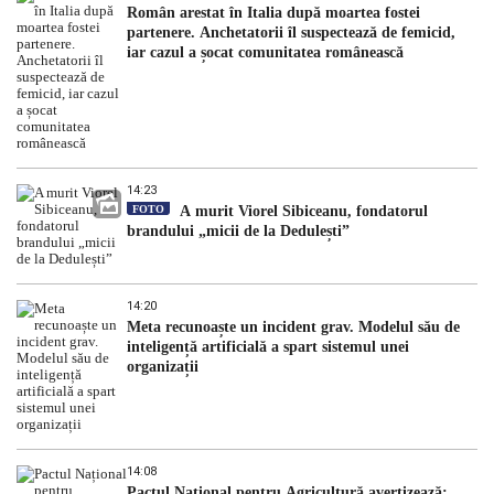
Român arestat în Italia după moartea fostei
partenere. Anchetatorii îl suspectează de femicid,
iar cazul a șocat comunitatea românească
14:23
FOTO
A murit Viorel Sibiceanu, fondatorul
brandului „micii de la Dedulești”
14:20
Meta recunoaște un incident grav. Modelul său de
inteligență artificială a spart sistemul unei
organizații
14:08
Pactul Național pentru Agricultură avertizează: