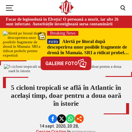
Focar de legioneloză în Elveția! O persoană a murit, iar alte 26
sunt infectate. Autoritățile investighează sursa contaminării
Breaking News
Alertă pe litoral după
FOTO
descoperirea unor posibile fragmente de
dronă în Mamaia. SRI a ridicat probele
pentru expertiză
GALERIE FOTO
4
5 cicloni tropicali se află în Atlantic în
același timp, doar pentru a doua oară
în istorie
14 sept. 2020, 20:28,
George Cristian
în