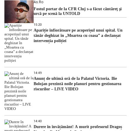
As.ro
Fostul portar de la CFR Cluj s-a făcut cântăreţ şi
urcă pe scenă la UNTOLD
15:20
Apariție înfiorătoare pe acoperișul unui spital. Un
tânăr deghizat în „Moartea cu coasa” a declanșat
intervenția poliției
14:49
Anunț de ultimă oră de la Palatul Victoria. Ilie
Bolojan prezintă noile planuri pentru gestionarea
riscurilor – LIVE VIDEO
14:40
Durere în învățământ! A murit profesorul Dragoș