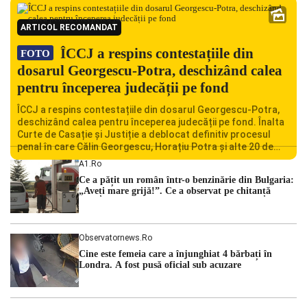
ARTICOL RECOMANDAT
ÎCCJ a respins contestațiile din
FOTO
dosarul Georgescu-Potra, deschizând calea
pentru începerea judecății pe fond
ÎCCJ a respins contestațiile din dosarul Georgescu-Potra,
deschizând calea pentru începerea judecății pe fond. Înalta
Curte de Casație și Justiție a deblocat definitiv procesul
penal în care Călin Georgescu, Horațiu Potra și alte 20 de
persoane sunt acuzați de acțiuni îndreptate împotriva
A1.ro
ordinii constituționale. În ședința din camera preliminară,
Ce a pățit un român într-o benzinărie din Bulgaria:
judecătorii de la instanța supremă au […]
„Aveți mare grijă!”. Ce a observat pe chitanță
Observatornews.ro
Cine este femeia care a înjunghiat 4 bărbați în
Londra. A fost pusă oficial sub acuzare