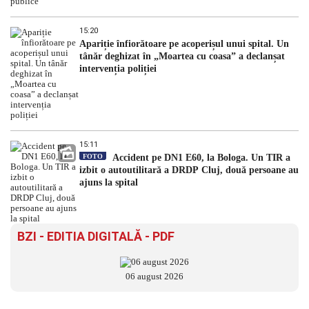
15:20
Apariție înfiorătoare pe acoperișul unui spital. Un
tânăr deghizat în „Moartea cu coasa” a declanșat
intervenția poliției
15:11
FOTO
Accident pe DN1 E60, la Bologa. Un TIR a
izbit o autoutilitară a DRDP Cluj, două persoane au
ajuns la spital
BZI - EDITIA DIGITALĂ - PDF
06 august 2026