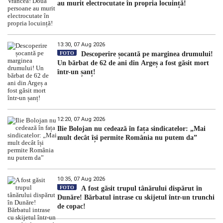
au murit electrocutate în propria locuință!
13:30, 07 Aug 2026
FOTO
Descoperire șocantă pe marginea drumului!
Un bărbat de 62 de ani din Argeș a fost găsit mort
într-un șanț!
12:20, 07 Aug 2026
Ilie Bolojan nu cedează în fața sindicatelor: „Mai
mult decât își permite România nu putem da”
10:35, 07 Aug 2026
FOTO
A fost găsit trupul tânărului dispărut în
Dunăre! Bărbatul intrase cu skijetul într-un trunchi
de copac!