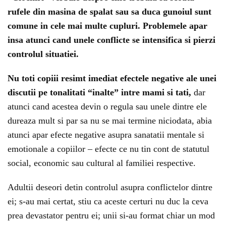
rufele din masina de spalat sau sa duca gunoiul sunt
comune in cele mai multe cupluri. Problemele apar
insa atunci cand unele conflicte se intensifica si pierzi
controlul situatiei.
Nu toti copiii resimt imediat efectele negative ale unei
discutii pe tonalitati “inalte” intre mami si tati,
dar
atunci cand acestea devin o regula sau unele dintre ele
dureaza mult si par sa nu se mai termine niciodata, abia
atunci apar efecte negative asupra sanatatii mentale si
emotionale a copiilor – efecte ce nu tin cont de statutul
social, economic sau cultural al familiei respective.
Adultii deseori detin controlul asupra conflictelor dintre
ei; s-au mai certat, stiu ca aceste certuri nu duc la ceva
prea devastator pentru ei; unii si-au format chiar un mod