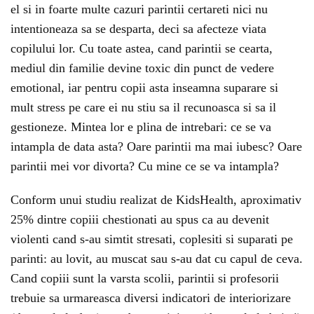
el si in foarte multe cazuri parintii certareti nici nu
intentioneaza sa se desparta, deci sa afecteze viata
copilului lor. Cu toate astea, cand parintii se cearta,
mediul din familie devine toxic din punct de vedere
emotional, iar pentru copii asta inseamna suparare si
mult stress pe care ei nu stiu sa il recunoasca si sa il
gestioneze. Mintea lor e plina de intrebari: ce se va
intampla de data asta? Oare parintii ma mai iubesc? Oare
parintii mei vor divorta? Cu mine ce se va intampla?
Conform unui studiu realizat de KidsHealth, aproximativ
25% dintre copiii chestionati au spus ca au devenit
violenti cand s-au simtit stresati, coplesiti si suparati pe
parinti: au lovit, au muscat sau s-au dat cu capul de ceva.
Cand copiii sunt la varsta scolii, parintii si profesorii
trebuie sa urmareasca diversi indicatori de interiorizare