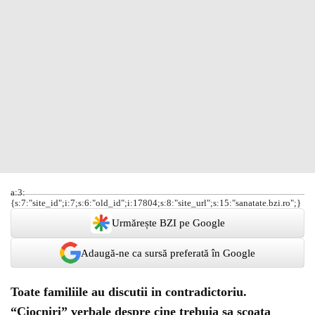
a:3:
{s:7:"site_id";i:7;s:6:"old_id";i:17804;s:8:"site_url";s:15:"sanatate.bzi.ro";}
Urmărește BZI pe Google
Adaugă-ne ca sursă preferată în Google
Toate familiile au discutii in contradictoriu
.
“Ciocniri” verbale despre cine trebuia sa scoata