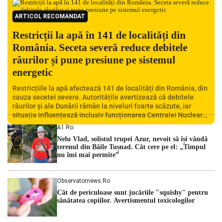
ARTICOL RECOMANDAT
Restricții la apă în 141 de localități din
România. Seceta severă reduce debitele
râurilor și pune presiune pe sistemul
energetic
Restricțiile la apă afectează 141 de localități din România, din
cauza secetei severe. Autoritățile avertizează că debitele
râurilor și ale Dunării rămân la niveluri foarte scăzute, iar
situația influențează inclusiv funcționarea Centralei Nucleare
de la Cernavodă. România se confruntă cu una dintre cele mai
A1.ro
dificile perioade din punct de vedere hidrologic din ultimii ani.
Nelu Vlad, solistul trupei Azur, nevoit să își vândă
Lipsa […]
terenul din Băile Tușnad. Cât cere pe el: „Timpul
nu îmi mai permite”
Observatornews.ro
Cât de periculoase sunt jucăriile "squishy" pentru
sănătatea copiilor. Avertismentul toxicologilor