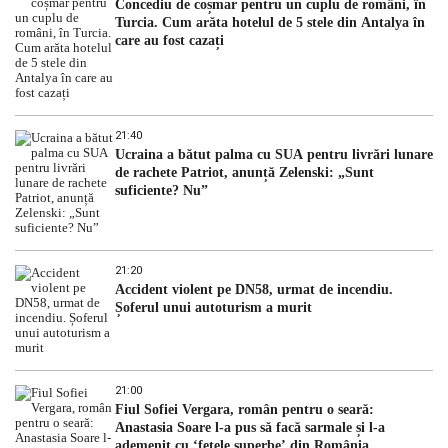
Concediu de coșmar pentru un cuplu de români, în
Turcia. Cum arăta hotelul de 5 stele din Antalya în
care au fost cazați
21:40
Ucraina a bătut palma cu SUA pentru livrări lunare
de rachete Patriot, anunță Zelenski: „Sunt
suficiente? Nu”
21:20
Accident violent pe DN58, urmat de incendiu.
Șoferul unui autoturism a murit
21:00
Fiul Sofiei Vergara, român pentru o seară:
Anastasia Soare l-a pus să facă sarmale și l-a
ademenit cu ‘fetele superbe’ din România