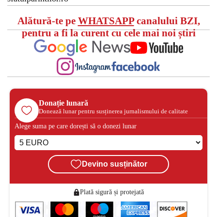
Alătură-te pe
WHATSAPP
canalului BZI,
pentru a fi la curent cu cele mai noi știri
Donație lunară
Donează lunar pentru susținerea jurnalismului de calitate
Alege suma pe care dorești să o donezi lunar
Devino susținător
Plată sigură și protejată