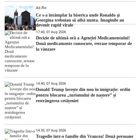
As.ro
Ce s-a întâmplat la biserica unde Ronaldo şi
Georgina trebuiau să aibă nunta. Imaginile au
devenit rapid virale
17:40, 07 Aug 2026
Decizie de ultimă oră a Agenției Medicamentului!
Două medicamente cunoscute, retrase temporar de
la vânzare
14:40, 07 Aug 2026
Donald Trump lovește din nou în imigrație: ordin
pentru blocarea „turismului de naștere” și
restrângerea cetățeniei
14:35, 07 Aug 2026
Tragedie într-o familie din Vrancea! Două persoane