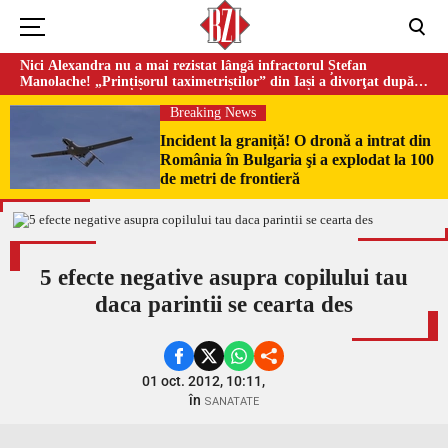
Nici Alexandra nu a mai rezistat lângă infractorul Ștefan
Manolache! „Prințișorul taximetriștilor” din Iași a divorţat după
doi ani de căsnicie
Breaking News
Incident la graniță! O dronă a intrat din
România în Bulgaria şi a explodat la 100
de metri de frontieră
5 efecte negative asupra copilului tau
daca parintii se cearta des
01 oct. 2012, 10:11,
în
SANATATE