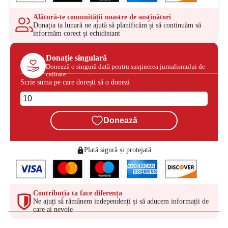
Alătură-te comunității noastre de susținători
Donația ta lunară ne ajută să planificăm și să continuăm să
informăm corect și echidistant
Donație singulară
Donează o singură dată pentru susținerea jurnalismului de
calitate
Scrie suma pe care dorești să o donezi
Donează
Plată sigură și protejată
Contribuția ta face diferența
Ne ajuți să rămânem independenți și să aducem informații de
care ai nevoie