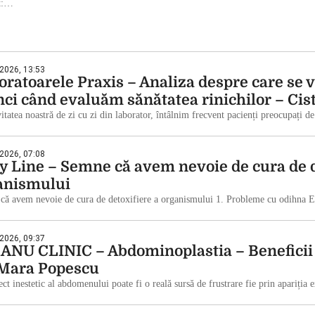
nt:…
 2026, 13:53
oratoarele Praxis – Analiza despre care se v
nci când evaluăm sănătatea rinichilor – Cis
vitatea noastră de zi cu zi din laborator, întâlnim frecvent pacienți preocupați d
 2026, 07:08
y Line – Semne că avem nevoie de cura de d
anismului
că avem nevoie de cura de detoxifiere a organismului 1. Probleme cu odihna E
 2026, 09:37
ANU CLINIC – Abdominoplastia – Beneficii e
 Mara Popescu
ct inestetic al abdomenului poate fi o reală sursă de frustrare fie prin apariția 