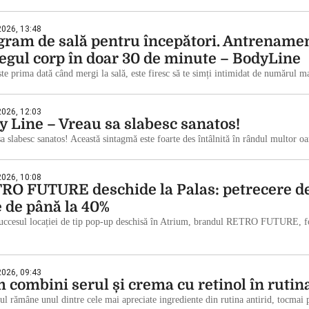
 2026, 13:48
gram de sală pentru începători. Antrename
regul corp în doar 30 de minute – BodyLine
te prima dată când mergi la sală, este firesc să te simți intimidat de numărul 
 2026, 12:03
y Line – Vreau sa slabesc sanatos!
a slabesc sanatos! Această sintagmă este foarte des întâlnită în rândul multor o
 2026, 10:08
RO FUTURE deschide la Palas: petrecere d
e de până la 40%
uccesul locației de tip pop-up deschisă în Atrium, brandul RETRO FUTURE, fon
 2026, 09:43
 combini serul și crema cu retinol în rutina
ul rămâne unul dintre cele mai apreciate ingrediente din rutina antirid, tocmai p