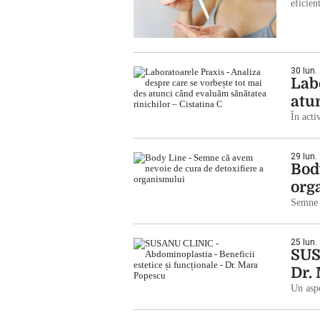
eficie
30 Iun.
Lab
atu
În acti
29 Iun.
Bod
org
Semne 
25 Iun.
SUS
Dr.
Un aspe