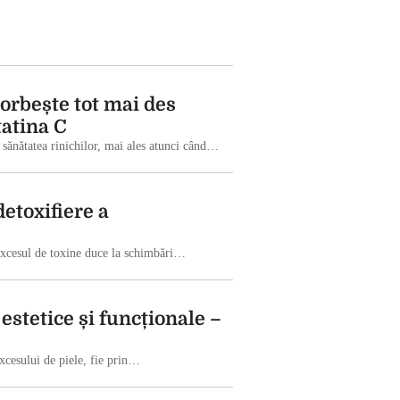
orbește tot mai des
tatina C
e sănătatea rinichilor, mai ales atunci când…
etoxifiere a
xcesul de toxine duce la schimbări…
stetice și funcționale –
excesului de piele, fie prin…