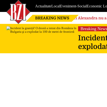
Actualitate
Local
Eveniment-Social
Economic Lo
BREAKING NEWS
Nici Alexandra nu a 
de căsnicie
Breaking New
Incident
explodat