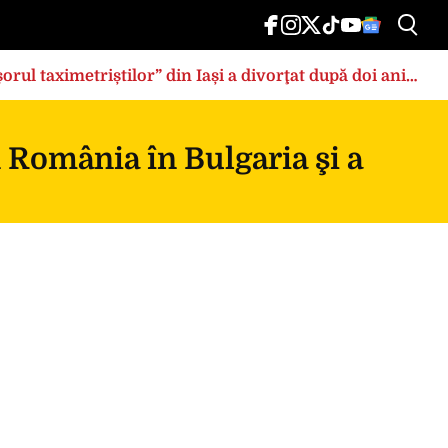
rul taximetriștilor” din Iași a divorţat după doi ani
n România în Bulgaria şi a