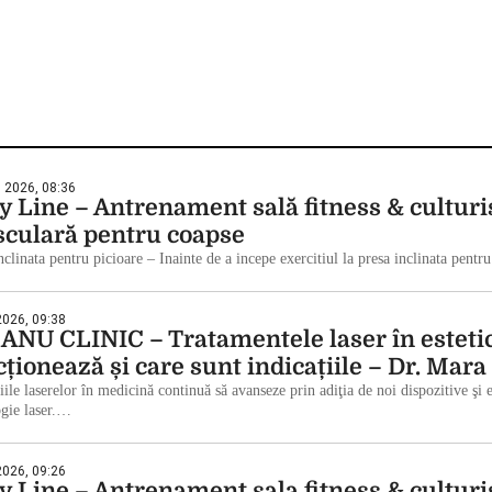
 2026, 08:36
y Line – Antrenament sală fitness & culturi
culară pentru coapse
nclinata pentru picioare – Inainte de a incepe exercitiul la presa inclinata pentru
 2026, 09:38
ANU CLINIC – Tratamentele laser în esteti
cționează și care sunt indicațiile – Dr. Mar
iile laserelor în medicină continuă să avanseze prin adiţia de noi dispozitive şi 
ogie laser.…
 2026, 09:26
y Line – Antrenament sala fitness & culturi