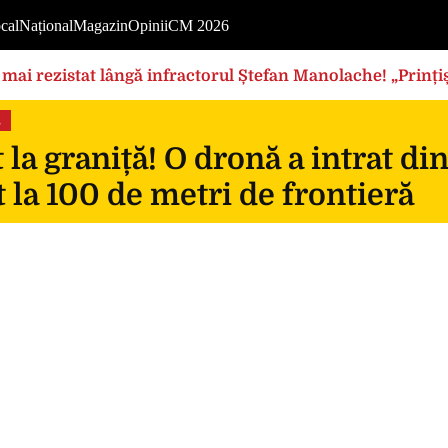
cal
Național
Magazin
Opinii
CM 2026
mai rezistat lângă infractorul Ștefan Manolache! „Prințișo
s
 la graniță! O dronă a intrat di
 la 100 de metri de frontieră