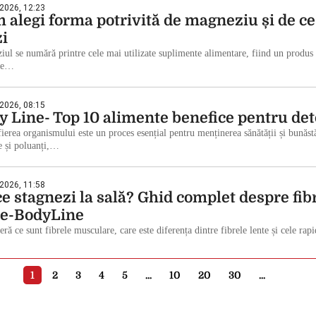
 2026, 12:23
 alegi forma potrivită de magneziu și de c
zi
ul se numără printre cele mai utilizate suplimente alimentare, fiind un produs n
te…
 2026, 08:15
y Line- Top 10 alimente benefice pentru de
ierea organismului este un proces esențial pentru menținerea sănătății și bunăstă
e și poluanți,…
 2026, 11:58
ce stagnezi la sală? Ghid complet despre fib
te-BodyLine
ră ce sunt fibrele musculare, care este diferența dintre fibrele lente și cele r
1
2
3
4
5
...
10
20
30
...