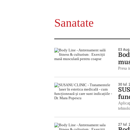
Sanatate
03 Aug.
Bod
mus
Presa i
30 Iul.
SUS
fun
Aplicaţ
tehnol
27 Iul.
Bod