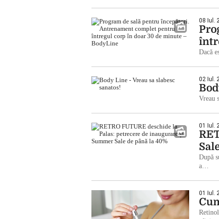
08 Iul.
Pro
înt
Dacă es
02 Iul.
Bod
Vreau s
01 Iul.
RET
Sal
După s
a…
01 Iul.
Cum
Retinol