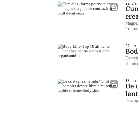
22 Iun.
Cum
cre
Magnezi
Cu toa
22 Iun.
Bod
Detoxif
chimic
18 Iun.
De 
len
Descope