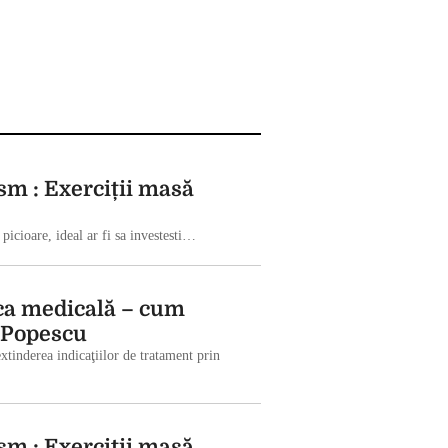
sm : Exerciții masă
 picioare, ideal ar fi sa investesti…
ca medicală – cum
a Popescu
extinderea indicaţiilor de tratament prin
sm : Exerciții masă