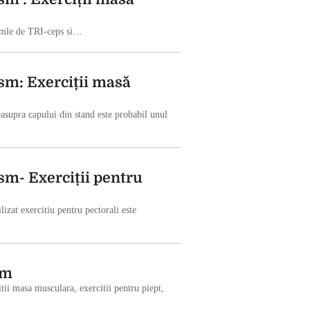
 numle de TRI-ceps si…
sm: Exerciții masă
asupra capului din stand este probabil unul
sm- Exerciții pentru
izat exercitiu pentru pectorali este
sm
itii masa musculara, exercitii pentru piept,