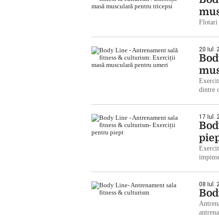
mus
Flotari
20 Iul.
Bod
mus
Exercit
dintre
17 Iul.
Bod
pie
Exercit
impin
08 Iul.
Bod
Antrena
antre