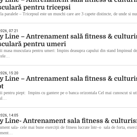
culară pentru tricepsi
 la paralele – Tricepsul este un muschi care are 3 capete distincte, de unde si
 2026, 07:21
y Line – Antrenament sală fitness & culturi
culară pentru umeri
ii masa musculara pentru umeri: Impins deasupra capului din stand Impinsul de
 cele…
 2026, 15:20
y Line – Antrenament sala fitness & culturi
pt
ii pentru piept: Impins cu gantere pe o banca orizontala Cel mai cunoscut si util
sul…
 2026, 14:05
y Line- Antrenament sala fitness & culturi
ment sala- cele mai bune exerciții de fitness lucrate într–o sala de forta, exerc
nament…