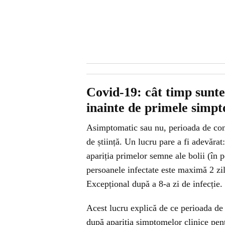
Covid-19: cât timp sunte
inainte de primele simp
Asimptomatic sau nu, perioada de cont
de știință. Un lucru pare a fi adevărat
apariția primelor semne ale bolii (în 
persoanele infectate este maximă 2 zile
Excepțional după a 8-a zi de infecție.
Acest lucru explică de ce perioada de 
după apariția simptomelor clinice pen