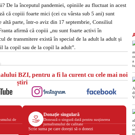
ii? De la începutul pandemiei, opiniile au fluctuat in acest
 că copiii foarte mici (cei cu vârsta sub 5 ani) sunt
 altă parte, într-o aviz din 17 septembrie, Consiliul
ranta afirmă că copiii „nu sunt foarte activi în
cul de transmitere există în special de la adult la adult și
il la copil sau de la copil la adult”.
9
alului BZI, pentru a fi la curent cu cele mai noi
știri
Donație singulară
ismului de
Donează o singură dată pentru susținerea
jurnalismului de calitate
Scrie suma pe care dorești să o donezi