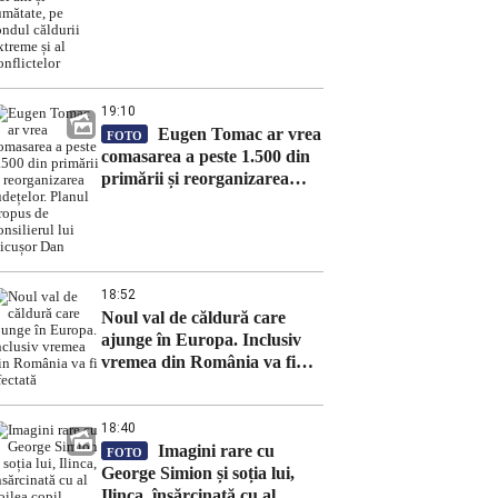
ani și jumătate, pe fondul
căldurii extreme și al
conflictelor
19:10
Eugen Tomac ar vrea
FOTO
comasarea a peste 1.500 din
primării și reorganizarea
județelor. Planul propus de
consilierul lui Nicușor Dan
18:52
Noul val de căldură care
ajunge în Europa. Inclusiv
vremea din România va fi
afectată
18:40
Imagini rare cu
FOTO
George Simion și soția lui,
Ilinca, însărcinată cu al