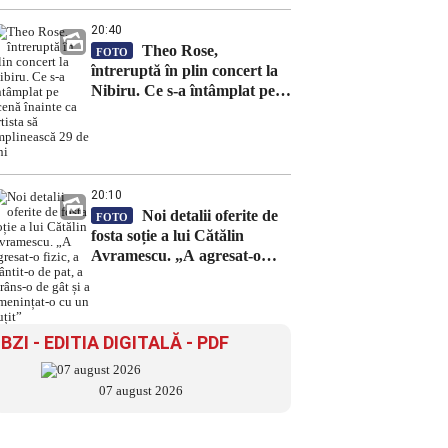
20:40
Theo Rose,
FOTO
întreruptă în plin concert la
Nibiru. Ce s-a întâmplat pe
scenă înainte ca artista să
împlinească 29 de ani
20:10
Noi detalii oferite de
FOTO
fosta soție a lui Cătălin
Avramescu. „A agresat-o
fizic, a trântit-o de pat, a
strâns-o de gât și a
amenințat-o cu un cuțit”
BZI - EDITIA DIGITALĂ - PDF
07 august 2026