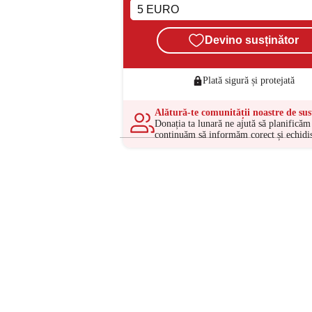
Devino susținător
Plată sigură și protejată
Alătură-te comunității noastre de sus
Donația ta lunară ne ajută să planificăm 
continuăm să informăm corect și echidis