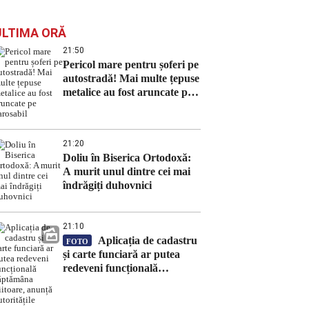
ULTIMA ORĂ
21:50
Pericol mare pentru șoferi pe
autostradă! Mai multe țepuse
metalice au fost aruncate pe
carosabil
21:20
Doliu în Biserica Ortodoxă:
A murit unul dintre cei mai
îndrăgiți duhovnici
21:10
Aplicația de cadastru
FOTO
și carte funciară ar putea
redeveni funcțională
săptămâna viitoare, anunță
autoritățile