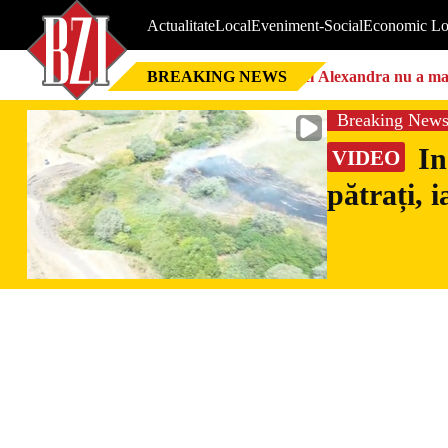
Actualitate
Local
Eveniment-Social
Economic Lo
BREAKING NEWS
Nici Alexandra nu a mai 
Breaking New
In
VIDEO
pătrați, 