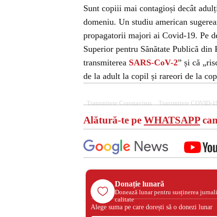
Sunt copiii mai contagioși decât adulț
domeniu. Un studiu american sugerează
propagatorii majori ai Covid-19. Pe de
Superior pentru Sănătate Publică din F
transmiterea
SARS-CoV-2
” și că „ris
de la adult la copil și rareori de la cop
Transmitere Coronavirus
Transmitere COVID-1
Alătură-te pe
WHATSAPP
can
Donație lunară
Donează lunar pentru susținerea jurnal
calitate
Alege suma pe care dorești să o donezi lunar