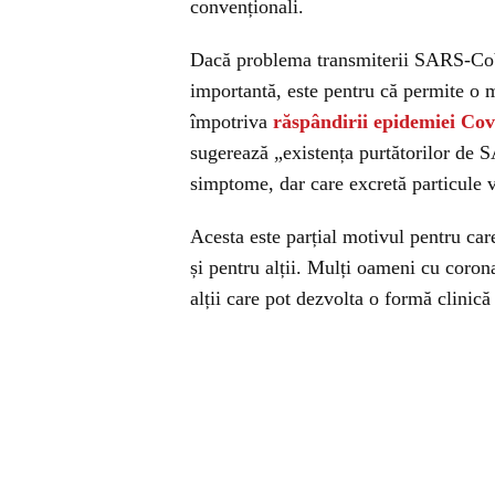
convenționali.
Dacă problema transmiterii SARS-CoV
importantă, este pentru că permite o m
împotriva
răspândirii epidemiei Cov
sugerează „existența purtătorilor de
simptome, dar care excretă particule vi
Acesta este parțial motivul pentru care
și pentru alții. Mulți oameni cu coron
alții care pot dezvolta o formă clinică 