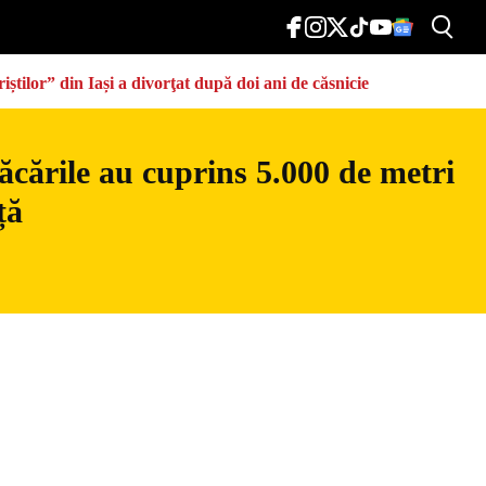
știlor” din Iași a divorţat după doi ani de căsnicie
ăcările au cuprins 5.000 de metri
ță