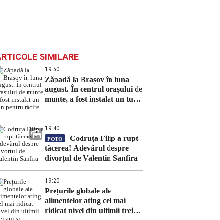
ARTICOLE SIMILARE
19:50
Zăpadă la Brașov în luna
august. În centrul orașului de
munte, a fost instalat un tun
pentru răcire
19:40
Codruța Filip a rupt
FOTO
tăcerea! Adevărul despre
divorțul de Valentin Sanfira
19:20
Prețurile globale ale
alimentelor ating cel mai
ridicat nivel din ultimii trei