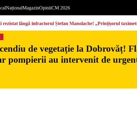
cal
Național
Magazin
Opinii
CM 2026
rezistat lângă infractorul Ștefan Manolache! „Prințișorul taximetri
s
cendiu de vegetație la Dobrovăț! Fl
iar pompierii au intervenit de urgen