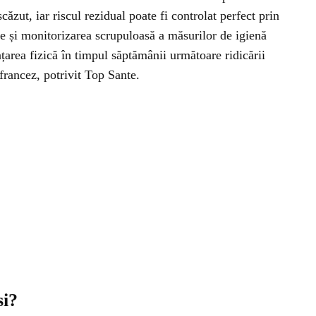
scăzut, iar riscul rezidual poate fi controlat perfect prin
le și monitorizarea scrupuloasă a măsurilor de igienă
nțarea fizică în timpul săptămânii următoare ridicării
c francez, potrivit Top Sante.
si?