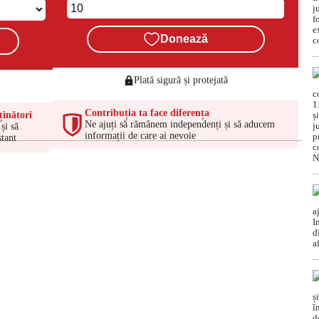
Donează
Plată sigură și protejată
Contribuția ta face diferența
ținători
Ne ajuți să rămânem independenți și să aducem
și să
informații de care ai nevoie
tant