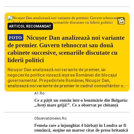
ARTICOL RECOMANDAT
Nicușor Dan analizează noi variante
FOTO
de premier. Guvern tehnocrat sau două
cabinete succesive, scenariile discutate cu
liderii politici
Nicușor Dan analizează noi variante de premier, iar
negocierile politice vizează ieșirea României din blocajul
guvernamental. Președintele României, Nicușor Dan,
analizează noi variante de premier în cadrul consultărilor cu
liderii politici. Ciprian Ciucu vorbește despre scenariul unui
A1.ro
guvern tehnocrat și despre posibilitatea a două cabinete
Ce a pățit un român într-o benzinărie din Bulgaria:
succesive. Nicușor Dan analizează noi variante de premier
„Aveți mare grijă!”. Ce a observat pe chitanță
România traversează […]
Observatornews.ro
Femeia care a înjunghiat 4 bărbați în Londra ar fi
româncă, susţine un martor citat de presa britanică