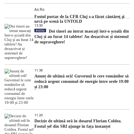
As.ro
Fostul portar de la CFR Cluj s-a făcut cântăreţ şi
urcă pe scenă la UNTOLD
13:30
FOTO
Doi tineri au intrat mascați într-o școală din
Cluj și au furat 14 tablete! Au dezactivat și sistemul
de supraveghere!
11:38
Anunț de ultimă oră! Guvernul le cere românilor să
reducă urgent consumul de energie între orele 19:00
și 23:00
11:20
Decizie de ultimă oră în dosarul Florian Coldea.
Fostul șef din SRI ajunge în fața instanței