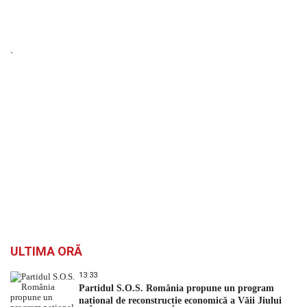
`
ULTIMA ORĂ
13:33
Partidul S.O.S. România propune un program
național de reconstrucție economică a Văii Jiului