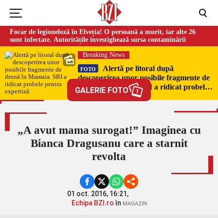
Focar de legioneloză în Elveția! O persoană a murit, iar alte 26
sunt infectate. Autoritățile investighează sursa contaminării
Breaking News
Alertă pe litoral după
FOTO
descoperirea unor posibile fragmente de
dronă în Mamaia. SRI a ridicat probele
GALERIE FOTO
1
pentru expertiză
„A avut mama surogat!” Imaginea cu
Bianca Dragusanu care a starnit
revolta
01 oct. 2016, 16:21,
Echipa BZI.ro
în
MAGAZIN