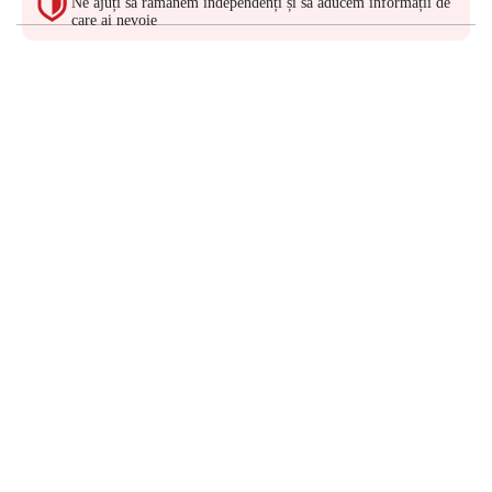
Ne ajuți să rămânem independenți și să aducem informații de
care ai nevoie