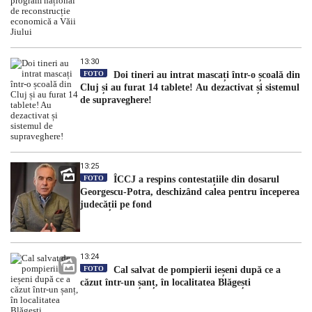
13:30
FOTO
Doi tineri au intrat mascați într-o școală din
Cluj și au furat 14 tablete! Au dezactivat și sistemul
de supraveghere!
13:25
FOTO
ÎCCJ a respins contestațiile din dosarul
Georgescu-Potra, deschizând calea pentru începerea
judecății pe fond
13:24
FOTO
Cal salvat de pompierii ieșeni după ce a
căzut într-un șanț, în localitatea Blăgești