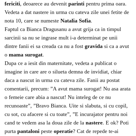
fericiti
, deoarece au devenit
parinti
pentru prima oara.
Vedeta a dat nastere in urma cu cateva zile unei fetite de
nota 10, care se numeste
Natalia Sofia
.
Faptul ca Bianca Dragusanu a avut grija ca in timpul
sarcinii sa nu se ingrase mult i-a determinat pe unii
dintre fanii ei sa creada ca nu a fost
gravida
si ca a avut
o
mama surogat
.
Dupa ce a iesit din maternitate, vedeta a publicat o
imagine in care are o silueta demna de invidiat, chiar
daca a nascut in urma cu cateva zile. Fanii au postat
comentarii, precum: ”A avut mama surogat! Nu asa arata
o femeie care abia a nascut! Nu inteleg de ce nu
recunoaste”, ”Bravo Bianca. Uite si slabuta, si cu copil,
cu sot, cu afacere si cu toate”, ”E incurajator pentru noi
cand te vedem asa la doua zile de la
nastere
. E ok? Poti
purta
pantaloni
peste
operatie
? Cat de repede te-ai