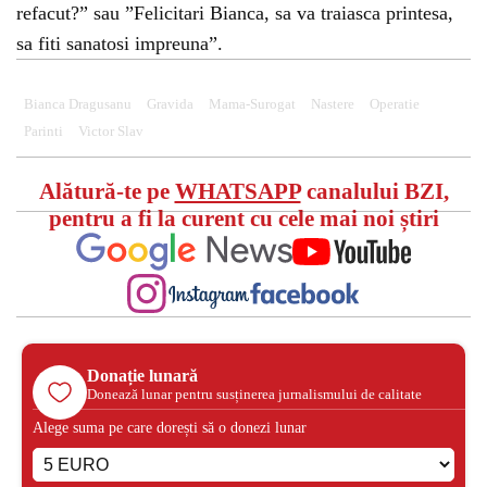
refacut?” sau ”Felicitari Bianca, sa va traiasca printesa,
sa fiti sanatosi impreuna”.
Bianca Dragusanu
Gravida
Mama-Surogat
Nastere
Operatie
Parinti
Victor Slav
Alătură-te pe
WHATSAPP
canalului BZI,
pentru a fi la curent cu cele mai noi știri
Donație lunară
Donează lunar pentru susținerea jurnalismului de calitate
Alege suma pe care dorești să o donezi lunar