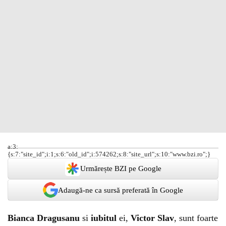
a:3:
{s:7:"site_id";i:1;s:6:"old_id";i:574262;s:8:"site_url";s:10:"www.bzi.ro";}
Urmărește BZI pe Google
Adaugă-ne ca sursă preferată în Google
Bianca Dragusanu
si
iubitul
ei,
Victor Slav
, sunt foarte