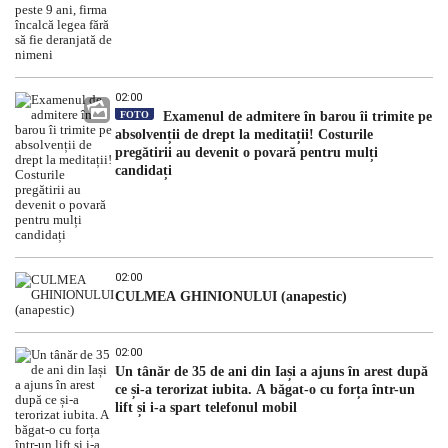
02:00
FOTO
Examenul de admitere în barou îi trimite pe
absolvenții de drept la meditații! Costurile
pregătirii au devenit o povară pentru mulți
candidați
02:00
CULMEA GHINIONULUI (anapestic)
02:00
Un tânăr de 35 de ani din Iași a ajuns în arest după
ce și-a terorizat iubita. A băgat-o cu forța într-un
lift și i-a spart telefonul mobil