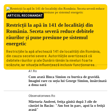
ARTICOL RECOMANDAT
Restricții la apă în 141 de localități din
România. Seceta severă reduce debitele
râurilor și pune presiune pe sistemul
energetic
Restricțiile la apă afectează 141 de localități din România,
din cauza secetei severe. Autoritățile avertizează că
debitele râurilor și ale Dunării rămân la niveluri foarte
scăzute, iar situația influențează inclusiv funcționarea
Centralei Nucleare de la Cernavodă. România se confruntă
A1.ro
cu una dintre cele mai dificile perioade din punct de vedere
Cum arată Ilinca Simion cu burtica de gravidă.
hidrologic din ultimii ani. Lipsa […]
Imagini rare cu soția lui George Simion, însărcinată
a doua oară
Observatornews.ro
Mărturia Andreei, fetiţa găsită după 3 zile de
căutări în Bacău: "Am fost în parc, apoi la o fetiţă
acasă"