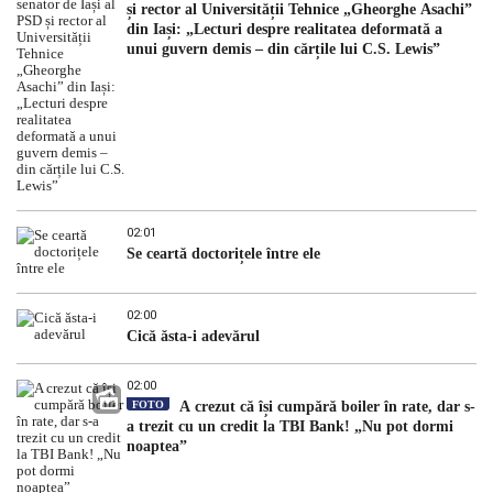
și rector al Universității Tehnice „Gheorghe Asachi”
din Iași: „Lecturi despre realitatea deformată a
unui guvern demis – din cărțile lui C.S. Lewis”
02:01
Se ceartă doctorițele între ele
02:00
Cică ăsta-i adevărul
02:00
FOTO
A crezut că își cumpără boiler în rate, dar s-
a trezit cu un credit la TBI Bank! „Nu pot dormi
noaptea”