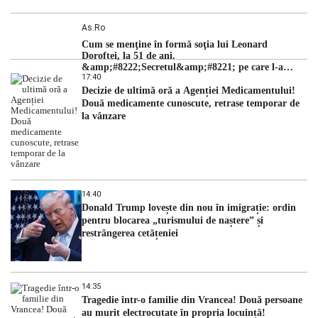
As.ro
Cum se menţine în formă soţia lui Leonard
Doroftei, la 51 de ani.
&amp;#8222;Secretul&amp;#8221; pe care l-a
17:40
dezvăluit
Decizie de ultimă oră a Agenției Medicamentului!
Două medicamente cunoscute, retrase temporar de
la vânzare
14:40
Donald Trump lovește din nou în imigrație: ordin
pentru blocarea „turismului de naștere” și
restrângerea cetățeniei
14:35
Tragedie într-o familie din Vrancea! Două persoane
au murit electrocutate în propria locuință!