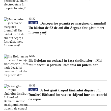
13:30
FOTO
Descoperire șocantă pe marginea drumului!
Un bărbat de 62 de ani din Argeș a fost găsit mort
într-un șanț!
12:20
Ilie Bolojan nu cedează în fața sindicatelor: „Mai
mult decât își permite România nu putem da”
10:35
FOTO
A fost găsit trupul tânărului dispărut în
Dunăre! Bărbatul intrase cu skijetul într-un trunchi
de copac!