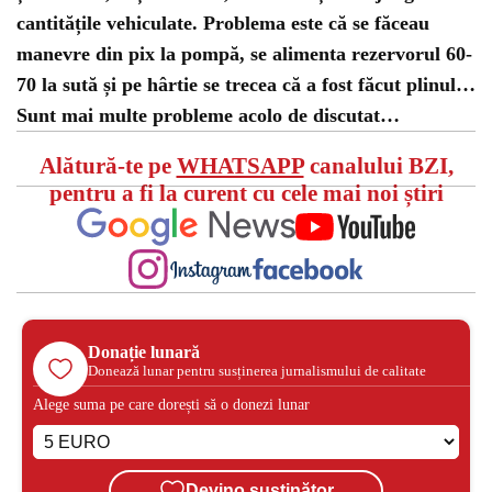
cantitățile vehiculate. Problema este că se făceau
manevre din pix la pompă, se alimenta rezervorul 60-
70 la sută și pe hârtie se trecea că a fost făcut plinul…
Sunt mai multe probleme acolo de discutat…
Alătură-te pe
WHATSAPP
canalului BZI,
pentru a fi la curent cu cele mai noi știri
Donație lunară
Donează lunar pentru susținerea jurnalismului de calitate
Alege suma pe care dorești să o donezi lunar
Devino susținător