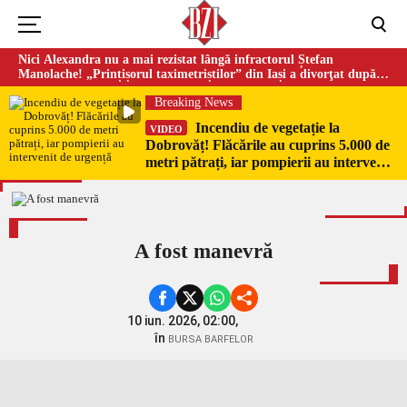
Nici Alexandra nu a mai rezistat lângă infractorul Ștefan
Manolache! „Prințișorul taximetriștilor” din Iași a divorţat după
doi ani de căsnicie
Breaking News
Incendiu de vegetație la
VIDEO
Dobrovăț! Flăcările au cuprins 5.000 de
metri pătrați, iar pompierii au intervenit
de urgență
A fost manevră
10 iun. 2026, 02:00,
în
BURSA BARFELOR