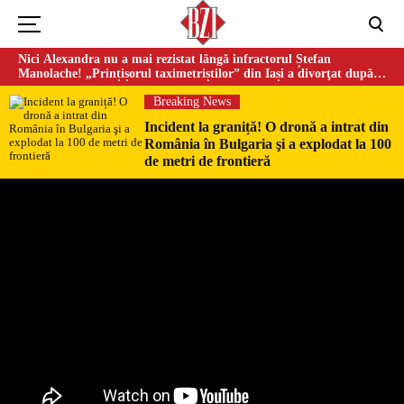
Nici Alexandra nu a mai rezistat lângă infractorul Ștefan
Manolache! „Prințișorul taximetriștilor” din Iași a divorţat după
doi ani de căsnicie
Breaking News
Incident la graniță! O dronă a intrat din
România în Bulgaria şi a explodat la 100
de metri de frontieră