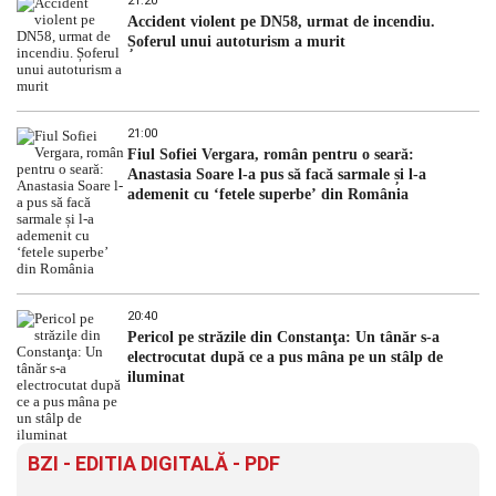
21:20
Accident violent pe DN58, urmat de incendiu.
Șoferul unui autoturism a murit
21:00
Fiul Sofiei Vergara, român pentru o seară:
Anastasia Soare l-a pus să facă sarmale și l-a
ademenit cu ‘fetele superbe’ din România
20:40
Pericol pe străzile din Constanţa: Un tânăr s-a
electrocutat după ce a pus mâna pe un stâlp de
iluminat
BZI - EDITIA DIGITALĂ - PDF