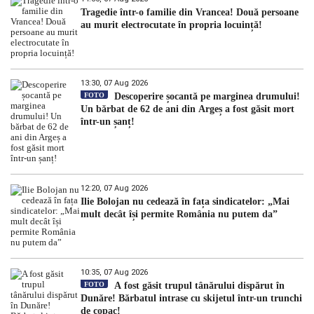
Tragedie într-o familie din Vrancea! Două persoane
au murit electrocutate în propria locuință!
13:30, 07 Aug 2026
FOTO
Descoperire șocantă pe marginea drumului!
Un bărbat de 62 de ani din Argeș a fost găsit mort
într-un șanț!
12:20, 07 Aug 2026
Ilie Bolojan nu cedează în fața sindicatelor: „Mai
mult decât își permite România nu putem da”
10:35, 07 Aug 2026
FOTO
A fost găsit trupul tânărului dispărut în
Dunăre! Bărbatul intrase cu skijetul într-un trunchi
de copac!