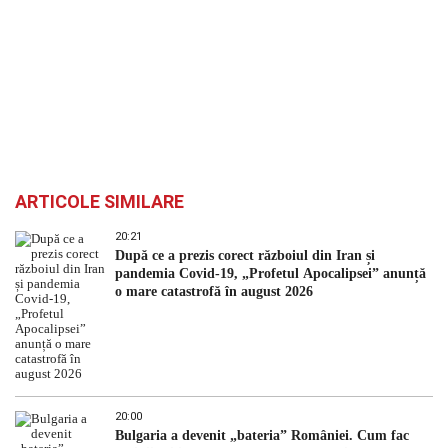
ARTICOLE SIMILARE
20:21
După ce a prezis corect războiul din Iran și
pandemia Covid-19, „Profetul Apocalipsei” anunță
o mare catastrofă în august 2026
20:00
Bulgaria a devenit „bateria” României. Cum fac