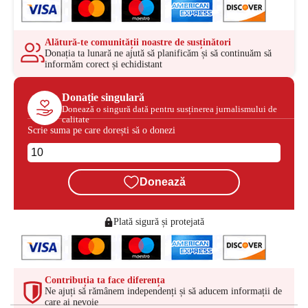
Alătură-te comunității noastre de susținători
Donația ta lunară ne ajută să planificăm și să continuăm să
informăm corect și echidistant
Donație singulară
Donează o singură dată pentru susținerea jurnalismului de
calitate
Scrie suma pe care dorești să o donezi
Donează
Plată sigură și protejată
Contribuția ta face diferența
Ne ajuți să rămânem independenți și să aducem informații de
care ai nevoie