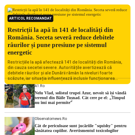
ARTICOL RECOMANDAT
Restricții la apă în 141 de localități din
România. Seceta severă reduce debitele
râurilor și pune presiune pe sistemul
energetic
Restricțiile la apă afectează 141 de localități din România,
din cauza secetei severe. Autoritățile avertizează că
debitele râurilor și ale Dunării rămân la niveluri foarte
scăzute, iar situația influențează inclusiv funcționarea
Centralei Nucleare de la Cernavodă. România se confruntă
A1.ro
cu una dintre cele mai dificile perioade din punct de vedere
Nelu Vlad, solistul trupei Azur, nevoit să își vândă
hidrologic din ultimii ani. Lipsa […]
terenul din Băile Tușnad. Cât cere pe el: „Timpul
nu îmi mai permite”
Observatornews.ro
Cât de periculoase sunt jucăriile "squishy" pentru
sănătatea copiilor. Avertismentul toxicologilor