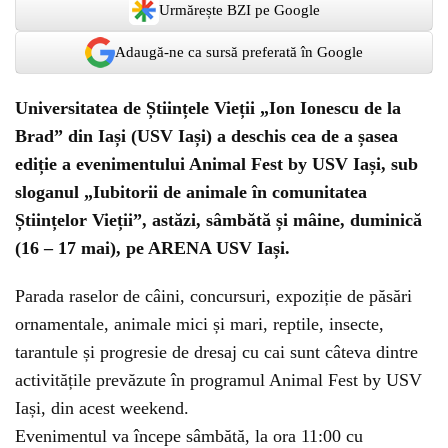
Urmărește BZI pe Google
Adaugă-ne ca sursă preferată în Google
Universitatea de Științele Vieții „Ion Ionescu de la
Brad” din Iași (USV Iași) a deschis cea de a șasea
ediție a evenimentului Animal Fest by USV Iași, sub
sloganul „Iubitorii de animale în comunitatea
Științelor Vieții”, astăzi, sâmbătă și mâine, duminică
(16 – 17 mai), pe ARENA USV Iași.
Parada raselor de câini, concursuri, expoziție de păsări
ornamentale, animale mici și mari, reptile, insecte,
tarantule și progresie de dresaj cu cai sunt câteva dintre
activitățile prevăzute în programul Animal Fest by USV
Iași, din acest weekend.
Evenimentul va începe sâmbătă, la ora 11:00 cu