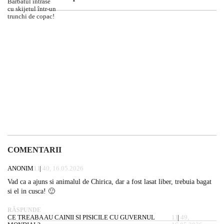
COMENTARII
ANONIM
11:40, 16.05.2026
Vad ca a ajuns si animalul de Chirica, dar a fost lasat liber, trebuia bagat
si el in cusca! 🙂
RĂSPUNDE
CE TREABA AU CAINII SI PISICILE CU GUVERNUL
11:49,