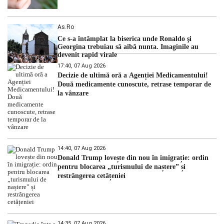
As.ro
Ce s-a întâmplat la biserica unde Ronaldo şi
Georgina trebuiau să aibă nunta. Imaginile au
devenit rapid virale
17:40, 07 Aug 2026
Decizie de ultimă oră a Agenției Medicamentului!
Două medicamente cunoscute, retrase temporar de
la vânzare
14:40, 07 Aug 2026
Donald Trump lovește din nou în imigrație: ordin
pentru blocarea „turismului de naștere” și
restrângerea cetățeniei
14:35, 07 Aug 2026