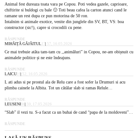
Animal fest dureaza toata vara pe Copou. Poti vedea gazele, caprioare,
chiftirite si buldogi cu bale 🙂 Toti beau cafea la carton atunci cand le
ramane un rest dupa ce pun motorina de 50 ron.
Intalnim si animale exotice, venite din junglele din SV, BT, VS: boa
constructor (sic!), capre si crocodili cu pene.
RĂSPUNDE
MIHĂIȚĂ GÂJÂITUL
17:57, 16.05.2026
Ce mai trebuie atâta tam-tam cu ,,animăluri” in Copou, ne-am obișnuit cu
animalele politice și ne este îndeajuns.
RĂSPUNDE
LAICU
19:52, 16.05.2026
L ati adus si pe prostul ala de Relu care a fost sofer la Drumuri si acu
plimba cainele la Albita. Tot un cătălar slab si ramas Relule…
RĂSPUNDE
LEUSENI
06:59, 17.05.2026
“Slab” il vezi tu. S-a facut ca un buhai de cand “papa de la moldoveni”…
RĂSPUNDE
LASĂ UN RĂSPUNS