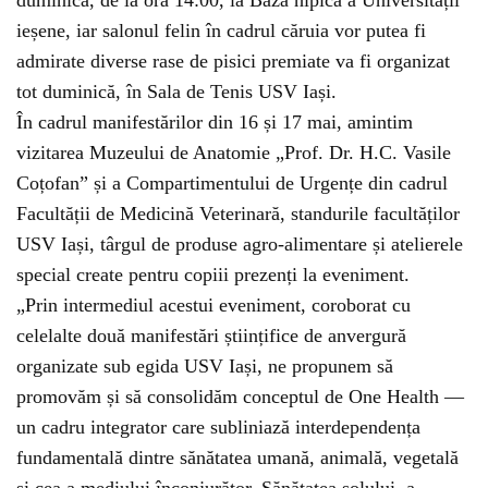
ieșene, iar salonul felin în cadrul căruia vor putea fi
admirate diverse rase de pisici premiate va fi organizat
tot duminică, în Sala de Tenis USV Iași.
În cadrul manifestărilor din 16 și 17 mai, amintim
vizitarea Muzeului de Anatomie „Prof. Dr. H.C. Vasile
Coțofan” și a Compartimentului de Urgențe din cadrul
Facultății de Medicină Veterinară, standurile facultăților
USV Iași, târgul de produse agro-alimentare și atelierele
special create pentru copiii prezenți la eveniment.
„Prin intermediul acestui eveniment, coroborat cu
celelalte două manifestări științifice de anvergură
organizate sub egida USV Iași, ne propunem să
promovăm și să consolidăm conceptul de One Health —
un cadru integrator care subliniază interdependența
fundamentală dintre sănătatea umană, animală, vegetală
și cea a mediului înconjurător. Sănătatea solului, a