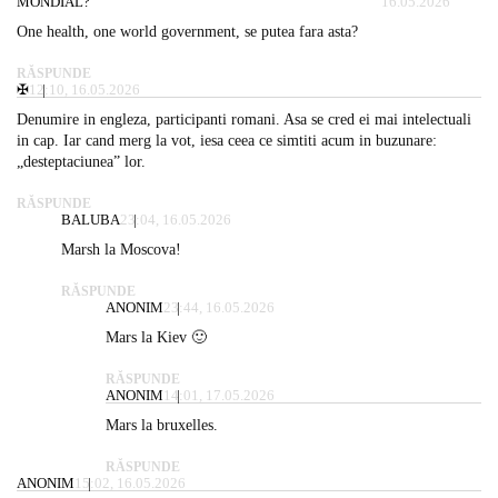
MONDIAL?
16.05.2026
One health, one world government, se putea fara asta?
RĂSPUNDE
✠
12:10, 16.05.2026
Denumire in engleza, participanti romani. Asa se cred ei mai intelectuali
in cap. Iar cand merg la vot, iesa ceea ce simtiti acum in buzunare:
„desteptaciunea” lor.
RĂSPUNDE
BALUBA
23:04, 16.05.2026
Marsh la Moscova!
RĂSPUNDE
ANONIM
23:44, 16.05.2026
Mars la Kiev 🙂
RĂSPUNDE
ANONIM
14:01, 17.05.2026
Mars la bruxelles.
RĂSPUNDE
ANONIM
15:02, 16.05.2026