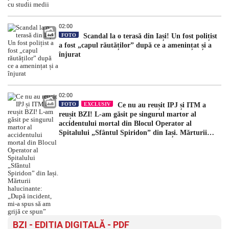
02:00
FOTO
Scandal la o terasă din Iași! Un fost polițist
a fost „capul răutăților” după ce a amenințat și a
înjurat
02:00
FOTO
EXCLUSIV
Ce nu au reușit IPJ și ITM a
reușit BZI! L-am găsit pe singurul martor al
accidentului mortal din Blocul Operator al
Spitalului „Sfântul Spiridon” din Iași. Mărturii
halucinante: „După incident, mi-a spus să am grijă
ce spun”
BZI - EDITIA DIGITALĂ - PDF