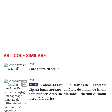
ARTICOLE SIMILARE
02:00
Care e faza cu scaunul?
02:00
FOTO
Consoarta fostului pușcăriaș Relu Fenechiu
câștigă lunar aproape jumătate de milion de lei din
bani publici! Afacerile Marianei Fenechiu cu statul
merg fără oprire