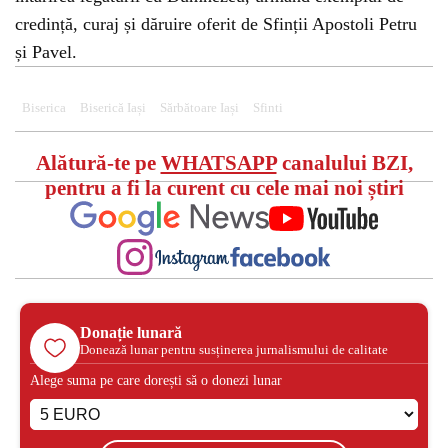
credință, curaj și dăruire oferit de Sfinții Apostoli Petru
și Pavel.
Biserica
Biserică Iași
Sărbătoare Iași
Sfinti
Alătură-te pe
WHATSAPP
canalului BZI,
pentru a fi la curent cu cele mai noi știri
Donație lunară
Donează lunar pentru susținerea jurnalismului de calitate
Alege suma pe care dorești să o donezi lunar