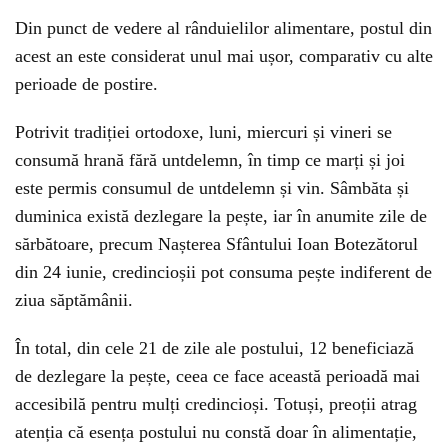
Din punct de vedere al rânduielilor alimentare, postul din
acest an este considerat unul mai ușor, comparativ cu alte
perioade de postire.
Potrivit tradiției ortodoxe, luni, miercuri și vineri se
consumă hrană fără untdelemn, în timp ce marți și joi
este permis consumul de untdelemn și vin. Sâmbăta și
duminica există dezlegare la pește, iar în anumite zile de
sărbătoare, precum Nașterea Sfântului Ioan Botezătorul
din 24 iunie, credincioșii pot consuma pește indiferent de
ziua săptămânii.
În total, din cele 21 de zile ale postului, 12 beneficiază
de dezlegare la pește, ceea ce face această perioadă mai
accesibilă pentru mulți credincioși. Totuși, preoții atrag
atenția că esența postului nu constă doar în alimentație,