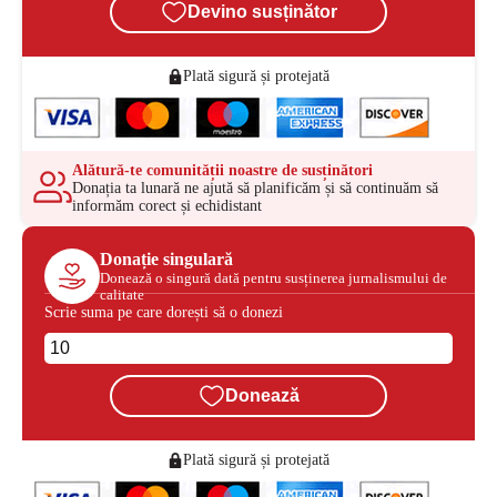
Devino susținător
Plată sigură și protejată
Alătură-te comunității noastre de susținători
Donația ta lunară ne ajută să planificăm și să continuăm să
informăm corect și echidistant
Donație singulară
Donează o singură dată pentru susținerea jurnalismului de
calitate
Scrie suma pe care dorești să o donezi
Donează
Plată sigură și protejată