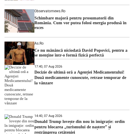
Observatornews.ro
Schimbare majoră pentru prosumatorii din
România. Cum vor putea folosi energia produsă în
exces
As.ro
Ce nu mănâncă niciodată David Popovici, pentru a
se menţine într-o formă fizică perfectă
17:40, 07 Aug 2026
Decizie de ultimă oră a Agenției Medicamentului!
Două medicamente cunoscute, retrase temporar de
la vânzare
14:40, 07 Aug 2026
Donald Trump lovește din nou în imigrație: ordin
pentru blocarea „turismului de naștere” și
restrângerea cetățeniei