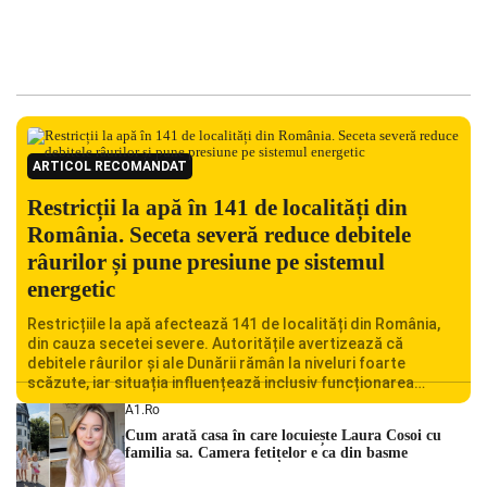
ARTICOL RECOMANDAT
Restricții la apă în 141 de localități din
România. Seceta severă reduce debitele
râurilor și pune presiune pe sistemul
energetic
Restricțiile la apă afectează 141 de localități din România,
din cauza secetei severe. Autoritățile avertizează că
debitele râurilor și ale Dunării rămân la niveluri foarte
scăzute, iar situația influențează inclusiv funcționarea
Centralei Nucleare de la Cernavodă. România se confruntă
A1.ro
cu una dintre cele mai dificile perioade din punct de vedere
Cum arată casa în care locuiește Laura Cosoi cu
hidrologic din ultimii ani. Lipsa […]
familia sa. Camera fetițelor e ca din basme