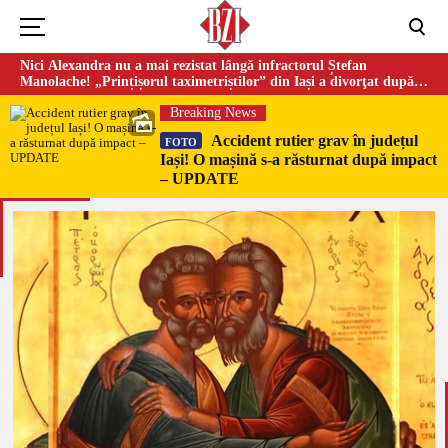
Nici Alexandra nu a mai rezistat lângă infractorul Ștefan
Manolache! „Prințișorul taximetriștilor” din Iași a divorţat după
doi ani de căsnicie
Breaking News
Accident rutier grav în județul
FOTO
Iași! O mașină s-a răsturnat după impact
– UPDATE