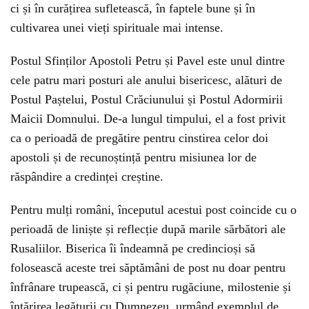
ci și în curățirea sufletească, în faptele bune și în
cultivarea unei vieți spirituale mai intense.
Postul Sfinților Apostoli Petru și Pavel este unul dintre
cele patru mari posturi ale anului bisericesc, alături de
Postul Paștelui, Postul Crăciunului și Postul Adormirii
Maicii Domnului. De-a lungul timpului, el a fost privit
ca o perioadă de pregătire pentru cinstirea celor doi
apostoli și de recunoștință pentru misiunea lor de
răspândire a credinței creștine.
Pentru mulți români, începutul acestui post coincide cu o
perioadă de liniște și reflecție după marile sărbători ale
Rusaliilor. Biserica îi îndeamnă pe credincioși să
folosească aceste trei săptămâni de post nu doar pentru
înfrânare trupească, ci și pentru rugăciune, milostenie și
întărirea legăturii cu Dumnezeu, urmând exemplul de