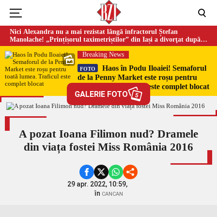
Nici Alexandra nu a mai rezistat lângă infractorul Ștefan
Manolache! „Prințișorul taximetriștilor” din Iași a divorţat după
doi ani de căsnicie
Breaking News
Haos în Podu Iloaiei! Semaforul
FOTO
de la Penny Market este roșu pentru
toată lumea. Traficul este complet blocat
GALERIE FOTO
5
A pozat Ioana Filimon nud? Dramele
din viața fostei Miss România 2016
29 apr. 2022, 10:59,
în
CANCAN