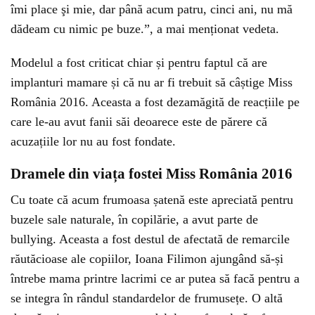
îmi place şi mie, dar până acum patru, cinci ani, nu mă
dădeam cu nimic pe buze.”, a mai menționat vedeta.
Modelul a fost criticat chiar și pentru faptul că are
implanturi mamare și că nu ar fi trebuit să câștige Miss
România 2016. Aceasta a fost dezamăgită de reacțiile pe
care le-au avut fanii săi deoarece este de părere că
acuzațiile lor nu au fost fondate.
Dramele din viața fostei Miss România 2016
Cu toate că acum frumoasa șatenă este apreciată pentru
buzele sale naturale, în copilărie, a avut parte de
bullying. Aceasta a fost destul de afectată de remarcile
răutăcioase ale copiilor, Ioana Filimon ajungând să-și
întrebe mama printre lacrimi ce ar putea să facă pentru a
se integra în rândul standardelor de frumusețe. O altă