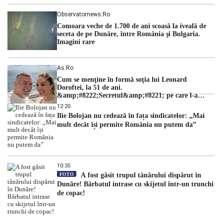
Observatornews.ro
Comoara veche de 1.700 de ani scoasă la iveală de
seceta de pe Dunăre, între România şi Bulgaria.
Imagini rare
As.ro
Cum se menţine în formă soţia lui Leonard
Doroftei, la 51 de ani.
&amp;#8222;Secretul&amp;#8221; pe care l-a
dezvăluit
12:20
Ilie Bolojan nu cedează în fața sindicatelor: „Mai
mult decât își permite România nu putem da”
10:35
FOTO
A fost găsit trupul tânărului dispărut în
Dunăre! Bărbatul intrase cu skijetul într-un trunchi
de copac!