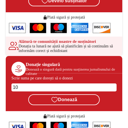
Devino susținător
Plată sigură și protejată
Alătură-te comunității noastre de susținători
Donația ta lunară ne ajută să planificăm și să continuăm să
informăm corect și echidistant
Donație singulară
Donează o singură dată pentru susținerea jurnalismului de
calitate
Scrie suma pe care dorești să o donezi
Donează
Plată sigură și protejată