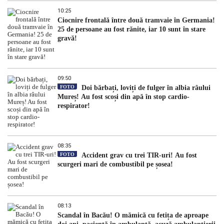
10:25
Ciocnire frontală între două tramvaie în Germania!
25 de persoane au fost rănite, iar 10 sunt în stare
gravă!
09:50
FOTO
Doi bărbați, loviți de fulger în albia râului
Mureș! Au fost scoși din apă în stop cardio-
respirator!
08:35
FOTO
Accident grav cu trei TIR-uri! Au fost
scurgeri mari de combustibil pe șosea!
08:13
Scandal în Bacău! O mămică cu fetița de aproape