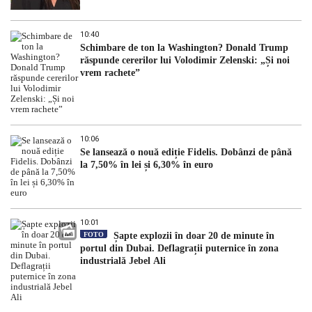
10:40
Schimbare de ton la Washington? Donald Trump
răspunde cererilor lui Volodimir Zelenski: „Și noi
vrem rachete”
10:06
Se lansează o nouă ediție Fidelis. Dobânzi de până
la 7,50% în lei și 6,30% în euro
10:01
FOTO
Șapte explozii în doar 20 de minute în
portul din Dubai. Deflagrații puternice în zona
industrială Jebel Ali