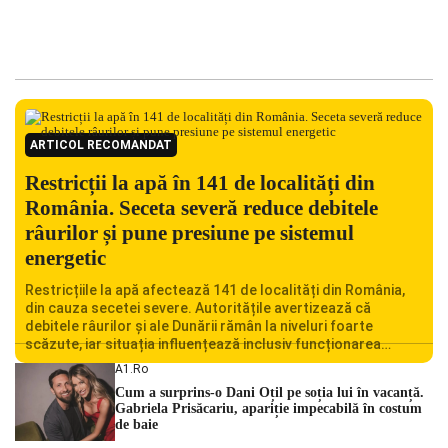
ARTICOL RECOMANDAT
Restricții la apă în 141 de localități din
România. Seceta severă reduce debitele
râurilor și pune presiune pe sistemul
energetic
Restricțiile la apă afectează 141 de localități din România,
din cauza secetei severe. Autoritățile avertizează că
debitele râurilor și ale Dunării rămân la niveluri foarte
scăzute, iar situația influențează inclusiv funcționarea
Centralei Nucleare de la Cernavodă. România se confruntă
A1.ro
cu una dintre cele mai dificile perioade din punct de vedere
Cum a surprins-o Dani Oțil pe soția lui în vacanță.
hidrologic din ultimii ani. Lipsa […]
Gabriela Prisăcariu, apariție impecabilă în costum
de baie