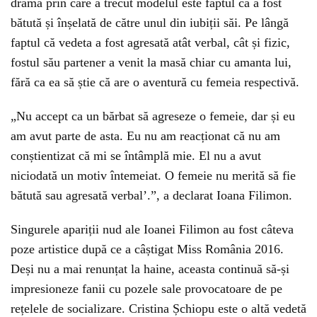
dramă prin care a trecut modelul este faptul că a fost
bătută și înșelată de către unul din iubiții săi. Pe lângă
faptul că vedeta a fost agresată atât verbal, cât și fizic,
fostul său partener a venit la masă chiar cu amanta lui,
fără ca ea să știe că are o aventură cu femeia respectivă.
„Nu accept ca un bărbat să agreseze o femeie, dar și eu
am avut parte de asta. Eu nu am reacționat că nu am
conștientizat că mi se întâmplă mie. El nu a avut
niciodată un motiv întemeiat. O femeie nu merită să fie
bătută sau agresată verbal’.”, a declarat Ioana Filimon.
Singurele apariții nud ale Ioanei Filimon au fost câteva
poze artistice după ce a câștigat Miss România 2016.
Deși nu a mai renunțat la haine, aceasta continuă să-și
impresioneze fanii cu pozele sale provocatoare de pe
rețelele de socializare. Cristina Șchiopu este o altă vedetă