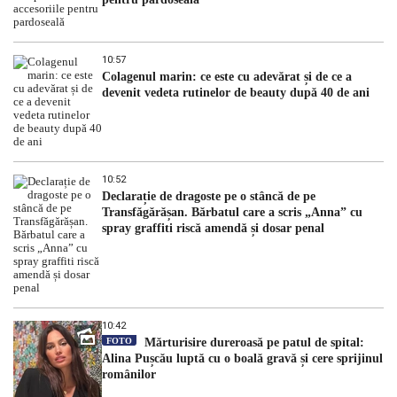
10:57
Colagenul marin: ce este cu adevărat și de ce a
devenit vedeta rutinelor de beauty după 40 de ani
10:52
Declarație de dragoste pe o stâncă de pe
Transfăgărășan. Bărbatul care a scris „Anna” cu
spray graffiti riscă amendă și dosar penal
10:42
FOTO
Mărturisire dureroasă pe patul de spital:
Alina Pușcău luptă cu o boală gravă și cere sprijinul
românilor