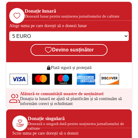
Donație lunară
Donează lunar pentru susținerea jurnalismului de calitate
Alege suma pe care dorești să o donezi lunar
Devino susținător
Plată sigură și protejată
Alătură-te comunității noastre de susținători
Donația ta lunară ne ajută să planificăm și să continuăm să
informăm corect și echidistant
Donație singulară
Donează o singură dată pentru susținerea jurnalismului de
calitate
Scrie suma pe care dorești să o donezi