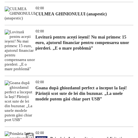
02:00
CULMEA GHINIONULUI (anapestic)
02:00
Lovitură pentru acești ieșeni! Nu mai primesc 15
euro, ajutorul financiar pentru compensarea unor
pierderi. „E o mare problemă”
02:00
Goana după ghiozdanul perfect a început la Iași!
Părinții scot sute de lei din buzunar. „La unele
modele putem găsi chiar port USB”
02:00