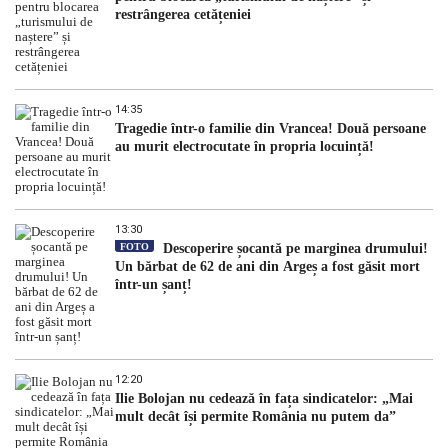
restrângerea cetățeniei
14:35
Tragedie într-o familie din Vrancea! Două persoane
au murit electrocutate în propria locuință!
13:30
FOTO
Descoperire șocantă pe marginea drumului!
Un bărbat de 62 de ani din Argeș a fost găsit mort
într-un șanț!
12:20
Ilie Bolojan nu cedează în fața sindicatelor: „Mai
mult decât își permite România nu putem da”