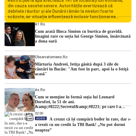
Restricțiile la apă afectează 141 de localități din România,
din cauza secetei severe. Autoritățile avertizează că
debitele râurilor și ale Dunării rămân la niveluri foarte
scăzute, iar situația influențează inclusiv funcționarea
Centralei Nucleare de la Cernavodă. România se confruntă
A1.ro
cu una dintre cele mai dificile perioade din punct de vedere
Cum arată Ilinca Simion cu burtica de gravidă.
hidrologic din ultimii ani. Lipsa […]
Imagini rare cu soția lui George Simion, însărcinată
a doua oară
Observatornews.ro
Mărturia Andreei, fetiţa găsită după 3 zile de
căutări în Bacău: "Am fost în parc, apoi la o fetiţă
acasă"
As.ro
Cum se menţine în formă soţia lui Leonard
Doroftei, la 51 de ani.
&amp;#8222;Secretul&amp;#8221; pe care l-a
dezvăluit
02:00
FOTO
A crezut că își cumpără boiler în rate, dar s-
a trezit cu un credit la TBI Bank! „Nu pot dormi
noaptea”