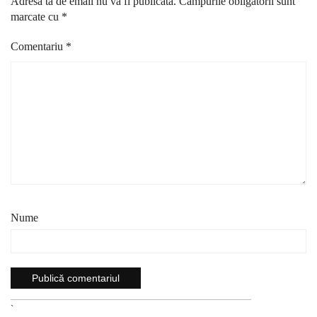
Adresa ta de email nu va fi publicată.
Câmpurile obligatorii sunt
marcate cu
*
Comentariu
*
Nume
`