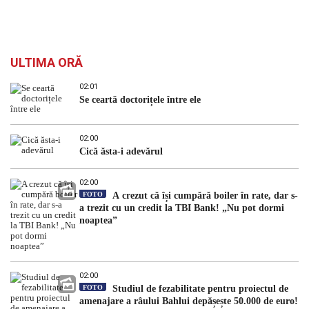
ULTIMA ORĂ
02:01
Se ceartă doctorițele între ele
02:00
Cică ăsta-i adevărul
02:00
FOTO
A crezut că își cumpără boiler în rate, dar s-
a trezit cu un credit la TBI Bank! „Nu pot dormi
noaptea”
02:00
FOTO
Studiul de fezabilitate pentru proiectul de
amenajare a râului Bahlui depășește 50.000 de euro!