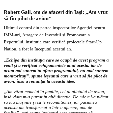
Robert Gall, om de afaceri din Iași: „Am vrut
să fiu pilot de avion”
Ultimul control din partea inspectorilor Agenției pentru
IMM-uri, Atragere de Investiții și Promovare a
Exportului, instituția care verifică proiectele Start-Up
Nation, a fost la începutul acestui an.
„Echipa din instituția care se ocupă de acest program a
venit și a verificat echipamentele anul acesta, iar de
acum noi suntem în afara programului, nu mai suntem
monitorizați”, spune ieșeanul care a vrut să fie pilot de
avion, însă a renunțat la această idee.
„Am văzut modelul în familie, cel al pilotului de avion,
însă viața m-a purtat în altă direcție. De mic mi-a plăcut
să iau mașinile și să le recondiționez, iar pasiunea
aceasta am transformat-o într-o afacere, una de
familie”, mai spune inginerul care povestește că