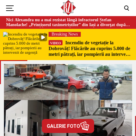
Nici Alexandra nu a mai rezistat lângă infractorul Ștefan
Manolache! „Prințișorul taximetriștilor” din Iași a divorţat după
doi ani de căsnicie
Breaking News
Incendiu de vegetație la
VIDEO
Dobrovăț! Flăcările au cuprins 5.000 de
metri pătrați, iar pompierii au intervenit
de urgență
GALERIE FOTO
38