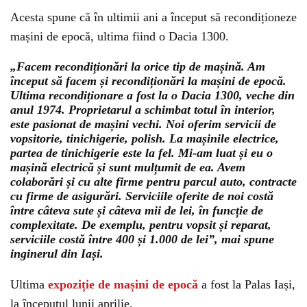
Acesta spune că în ultimii ani a început să recondiționeze
mașini de epocă, ultima fiind o Dacia 1300.
„Facem recondiționări la orice tip de mașină. Am
început să facem și recondiționări la mașini de epocă.
Ultima recondiționare a fost la o Dacia 1300, veche din
anul 1974. Proprietarul a schimbat totul în interior,
este pasionat de mașini vechi. Noi oferim servicii de
vopsitorie, tinichigerie, polish. La mașinile electrice,
partea de tinichigerie este la fel. Mi-am luat și eu o
mașină electrică și sunt mulțumit de ea. Avem
colaborări și cu alte firme pentru parcul auto, contracte
cu firme de asigurări. Serviciile oferite de noi costă
între câteva sute și câteva mii de lei, în funcție de
complexitate. De exemplu, pentru vopsit și reparat,
serviciile costă între 400 și 1.000 de lei”, mai spune
inginerul din Iași.
Ultima
expoziție de mașini de epocă
a fost la Palas Iași,
la începutul lunii aprilie.