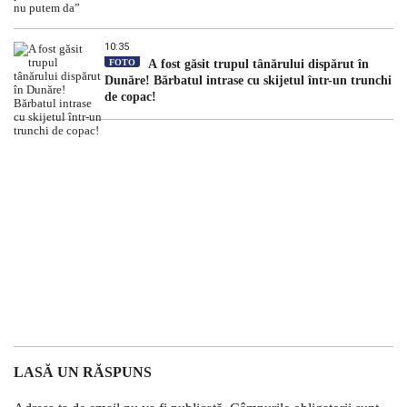
10:35
FOTO
A fost găsit trupul tânărului dispărut în
Dunăre! Bărbatul intrase cu skijetul într-un trunchi
de copac!
LASĂ UN RĂSPUNS