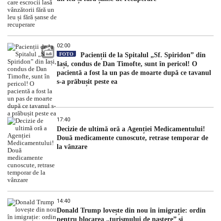
02:00
FOTO
Pacienții de la Spitalul „Sf. Spiridon” din
Iași, condus de Dan Timofte, sunt în pericol! O
pacientă a fost la un pas de moarte după ce tavanul
s-a prăbușit peste ea
17:40
Decizie de ultimă oră a Agenției Medicamentului!
Două medicamente cunoscute, retrase temporar de
la vânzare
14:40
Donald Trump lovește din nou în imigrație: ordin
pentru blocarea „turismului de naștere” și