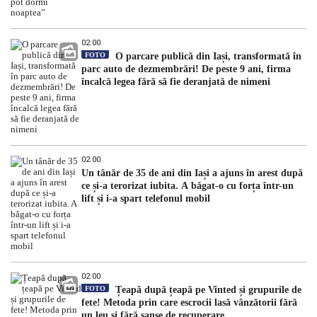
02:00
FOTO
O parcare publică din Iași, transformată în
parc auto de dezmembrări! De peste 9 ani, firma
încalcă legea fără să fie deranjată de nimeni
02:00
Un tânăr de 35 de ani din Iași a ajuns în arest după
ce și-a terorizat iubita. A băgat-o cu forța într-un
lift și i-a spart telefonul mobil
02:00
FOTO
Țeapă după țeapă pe Vinted și grupurile de
fete! Metoda prin care escrocii lasă vânzătorii fără
un leu și fără șanse de recuperare