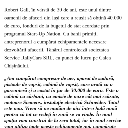
Robert Gall, în vârstă de 39 de ani, este unul dintre
oamenii de afaceri din Iași care a reușit să obțină 40.000
de euro, fonduri de la bugetul de stat acordate prin
programul Start-Up Nation. Cu banii primiți,
antreprenorul a cumpărat echipamentele necesare
dezvoltării afacerii. Tânărul controlează societatea
Service RallyCars SRL, cu punct de lucru pe Calea
Chișinăului.
„Am cumpărat compresor de aer, aparat de sudură,
pistoale de vopsit, cabină de vopsit, care arată ca o
garsonieră și a costat în jur de 30.000 de euro. Este o
cabină cu cărbuni, cu emisie de noxe cât mai scăzute,
motoare Siemens, instalație electrică Schneider. Totul
este nou. Vrem să ne mutăm de aici într-o hală nouă
pentru că tot ce vedeți în zonă se va vinde. În noul
spațiu vom construi de la zero totul, iar în noul service
vom utiliza toate aceste echipamente noi, cumpărate