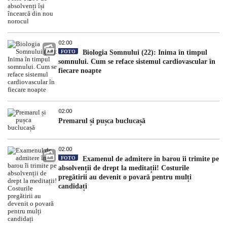
02:00
FOTO
Biologia Somnului (22): Inima în timpul
somnului. Cum se reface sistemul cardiovascular în
fiecare noapte
02:00
Premarul și pușca buclucașă
02:00
FOTO
Examenul de admitere în barou îi trimite pe
absolvenții de drept la meditații! Costurile
pregătirii au devenit o povară pentru mulți
candidați