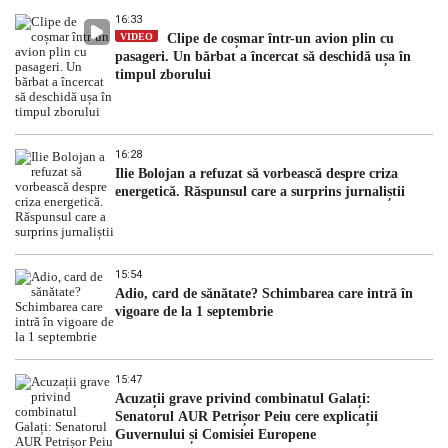
16:33
VIDEO
Clipe de coșmar într-un avion plin cu
pasageri. Un bărbat a încercat să deschidă ușa în
timpul zborului
16:28
Ilie Bolojan a refuzat să vorbească despre criza
energetică. Răspunsul care a surprins jurnaliștii
15:54
Adio, card de sănătate? Schimbarea care intră în
vigoare de la 1 septembrie
15:47
Acuzații grave privind combinatul Galați:
Senatorul AUR Petrișor Peiu cere explicații
Guvernului și Comisiei Europene