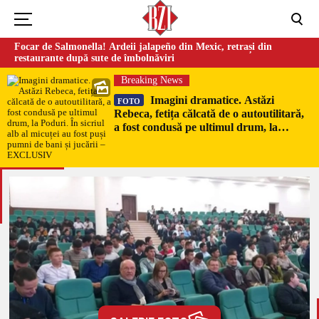
Focar de Salmonella! Ardeii jalapeño din Mexic, retrași din
restaurante după sute de îmbolnăviri
Breaking News
Imagini dramatice. Astăzi
FOTO
Rebeca, fetița călcată de o autoutilitară,
a fost condusă pe ultimul drum, la
Poduri. În sicriul alb al micuței au fost
puși pumni de bani și jucării –
EXCLUSIV