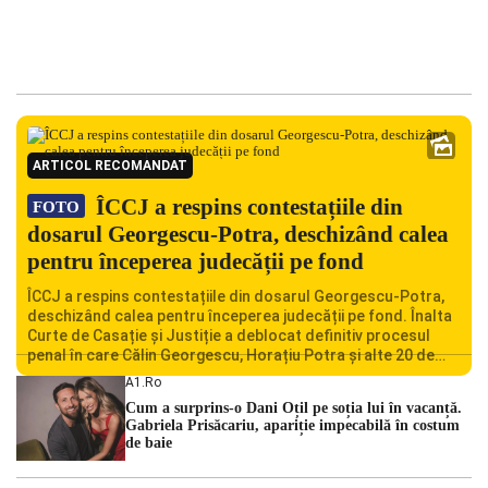
ARTICOL RECOMANDAT
ÎCCJ a respins contestațiile din
FOTO
dosarul Georgescu-Potra, deschizând calea
pentru începerea judecății pe fond
ÎCCJ a respins contestațiile din dosarul Georgescu-Potra,
deschizând calea pentru începerea judecății pe fond. Înalta
Curte de Casație și Justiție a deblocat definitiv procesul
penal în care Călin Georgescu, Horațiu Potra și alte 20 de
persoane sunt acuzați de acțiuni îndreptate împotriva
A1.ro
ordinii constituționale. În ședința din camera preliminară,
Cum a surprins-o Dani Oțil pe soția lui în vacanță.
judecătorii de la instanța supremă au […]
Gabriela Prisăcariu, apariție impecabilă în costum
de baie