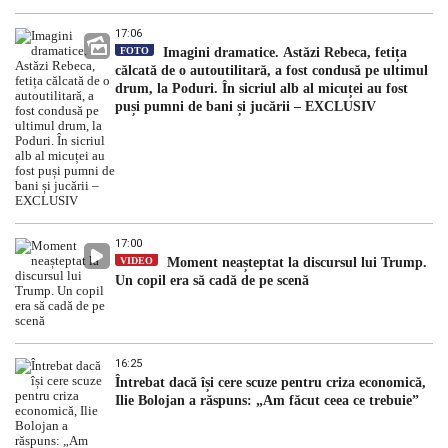
17:06
FOTO
Imagini dramatice. Astăzi Rebeca, fetița
călcată de o autoutilitară, a fost condusă pe ultimul
drum, la Poduri. În sicriul alb al micuței au fost
puși pumni de bani și jucării – EXCLUSIV
17:00
VIDEO
Moment neașteptat la discursul lui Trump.
Un copil era să cadă de pe scenă
16:25
Întrebat dacă își cere scuze pentru criza economică,
Ilie Bolojan a răspuns: „Am făcut ceea ce trebuie”