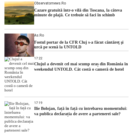
Observatornews.ro
Cazare gratuită într-o vilă din Toscana, la câteva
minute de plajă. Ce trebuie să faci în schimb
As.ro
Fostul portar de la CFR Cluj s-a făcut cântăreţ şi
urcă pe scenă la UNTOLD
17:22
Clujul a devenit cel mai scump oraș din România în
weekendul UNTOLD. Cât costă o cameră de hotel
17:19
Ilie Bolojan, față în față cu întrebarea momentului:
va publica declarația de avere a partenerei sale?