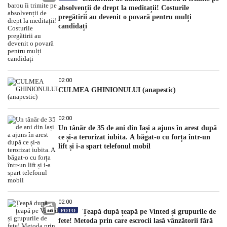
absolvenții de drept la meditații! Costurile
pregătirii au devenit o povară pentru mulți
candidați
02:00
CULMEA GHINIONULUI (anapestic)
02:00
Un tânăr de 35 de ani din Iași a ajuns în arest după
ce și-a terorizat iubita. A băgat-o cu forța într-un
lift și i-a spart telefonul mobil
02:00
FOTO
Țeapă după țeapă pe Vinted și grupurile de
fete! Metoda prin care escrocii lasă vânzătorii fără