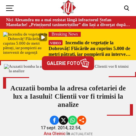
Nici Alexandra nu a mai rezistat lângă infractorul Ștefan
Manolache! „Prințișorul taximetriștilor” din Iași a divorţat după
doi ani de căsnicie
Breaking News
Incendiu de vegetație la
VIDEO
Dobrovăț! Flăcările au cuprins 5.000 de
metri pătrați, iar pompierii au intervenit
de urgență
GALERIE FOTO
13
Acuzatii bomba la adresa cofetariei de
lux a Iasului! Clientii vor fi trimisi la
analize
17 sept. 2014, 22:54,
Ana Oleinic
în
ACTUALITATE