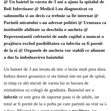
@ Un baietel in varsta de 3 ani a ajuns la spitalul de
Boli Infectioase @ Medicii l-au diagnosticat cu
salmonella si au decis ca trebuie sa fie internat @
Parintii micutului s-au adresat politiei @ Urmeaza ca
institutiile abilitate sa deschida o ancheta @
Reprezentantii cofetariei de unde copilul a mancat o
prajitura exclud posibilitatea ca infectia sa fi pornit
de la ei @ Organele de ancheta vor stabili ce aliment
a dus la imbolnavirea baiatului
Un baietel de 3 ani invata de mic o lectie mult prea dura.
Indura dureri groaznice si sta tintuit intr-un pat de spital,
in timp ce alti micuti de varsta lui se bucura de
reintalnirea cu colegii de gradinita. Baietelul are o
infectie
ce este greu de suportat pana si de adulti, iar
totul ar fi pornit de la o pofta pe care parintii au vrut sa i-
o faca. Micutul le-a cerut parintilor o
prajitura
, iar