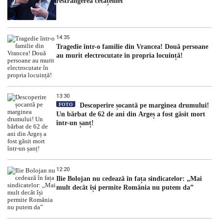
restrângerea cetățeniei
14:35
Tragedie într-o familie din Vrancea! Două persoane
au murit electrocutate în propria locuință!
13:30
FOTO
Descoperire șocantă pe marginea drumului!
Un bărbat de 62 de ani din Argeș a fost găsit mort
într-un șanț!
12:20
Ilie Bolojan nu cedează în fața sindicatelor: „Mai
mult decât își permite România nu putem da”