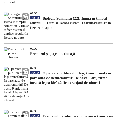
02:00
FOTO
Biologia Somnului (22): Inima în timpul
somnului. Cum se reface sistemul cardiovascular în
fiecare noapte
02:00
Premarul și pușca buclucașă
02:00
FOTO
O parcare publică din Iași, transformată în
parc auto de dezmembrări! De peste 9 ani, firma
încalcă legea fără să fie deranjată de nimeni
02:00
FOTO
Examenul de admitere în barou îi trimite pe