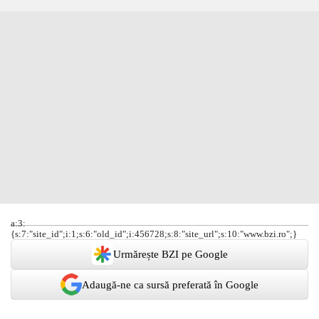
a:3:
{s:7:"site_id";i:1;s:6:"old_id";i:456728;s:8:"site_url";s:10:"www.bzi.ro";}
Urmărește BZI pe Google
Adaugă-ne ca sursă preferată în Google