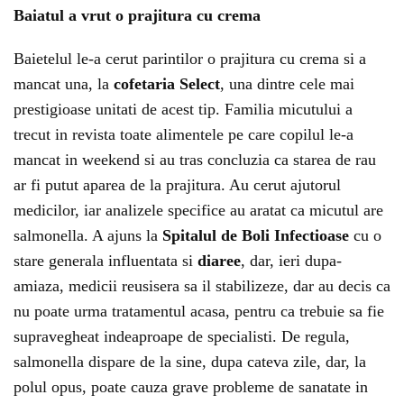
Baiatul a vrut o prajitura cu crema
Baietelul le-a cerut parintilor o prajitura cu crema si a
mancat una, la
cofetaria Select
, una dintre cele mai
prestigioase unitati de acest tip. Familia micutului a
trecut in revista toate alimentele pe care copilul le-a
mancat in weekend si au tras concluzia ca starea de rau
ar fi putut aparea de la prajitura. Au cerut ajutorul
medicilor, iar analizele specifice au aratat ca micutul are
salmonella. A ajuns la
Spitalul de Boli Infectioase
cu o
stare generala influentata si
diaree
, dar, ieri dupa-
amiaza, medicii reusisera sa il stabilizeze, dar au decis ca
nu poate urma tratamentul acasa, pentru ca trebuie sa fie
supravegheat indeaproape de specialisti. De regula,
salmonella dispare de la sine, dupa cateva zile, dar, la
polul opus, poate cauza grave probleme de sanatate in