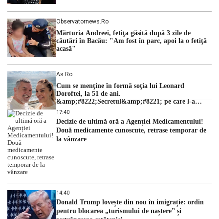
Observatornews.ro
Mărturia Andreei, fetiţa găsită după 3 zile de
căutări în Bacău: "Am fost în parc, apoi la o fetiţă
acasă"
As.ro
Cum se menţine în formă soţia lui Leonard
Doroftei, la 51 de ani.
&amp;#8222;Secretul&amp;#8221; pe care l-a
dezvăluit
17:40
Decizie de ultimă oră a Agenției Medicamentului!
Două medicamente cunoscute, retrase temporar de
la vânzare
14:40
Donald Trump lovește din nou în imigrație: ordin
pentru blocarea „turismului de naștere” și