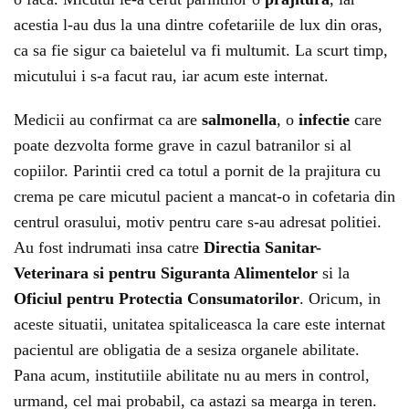
acestia l-au dus la una dintre cofetariile de lux din oras,
ca sa fie sigur ca baietelul va fi multumit. La scurt timp,
micutului i s-a facut rau, iar acum este internat.
Medicii au confirmat ca are
salmonella
, o
infectie
care
poate dezvolta forme grave in cazul batranilor si al
copiilor. Parintii cred ca totul a pornit de la prajitura cu
crema pe care micutul pacient a mancat-o in cofetaria din
centrul orasului, motiv pentru care s-au adresat politiei.
Au fost indrumati insa catre
Directia Sanitar-
Veterinara si pentru Siguranta Alimentelor
si la
Oficiul pentru Protectia Consumatorilor
. Oricum, in
aceste situatii, unitatea spitaliceasca la care este internat
pacientul are obligatia de a sesiza organele abilitate.
Pana acum, institutiile abilitate nu au mers in control,
urmand, cel mai probabil, ca astazi sa mearga in teren.