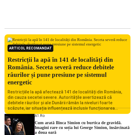
ARTICOL RECOMANDAT
Restricții la apă în 141 de localități din
România. Seceta severă reduce debitele
râurilor și pune presiune pe sistemul
energetic
Restricțiile la apă afectează 141 de localități din România,
din cauza secetei severe. Autoritățile avertizează că
debitele râurilor și ale Dunării rămân la niveluri foarte
scăzute, iar situația influențează inclusiv funcționarea
Centralei Nucleare de la Cernavodă. România se confruntă
A1.ro
cu una dintre cele mai dificile perioade din punct de vedere
Cum arată Ilinca Simion cu burtica de gravidă.
hidrologic din ultimii ani. Lipsa […]
Imagini rare cu soția lui George Simion, însărcinată
a doua oară