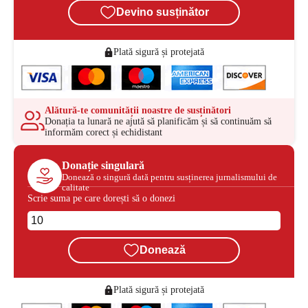
Devino susținător
Plată sigură și protejată
Alătură-te comunității noastre de susținători
Donația ta lunară ne ajută să planificăm și să continuăm să
informăm corect și echidistant
Donație singulară
Donează o singură dată pentru susținerea jurnalismului de
calitate
Scrie suma pe care dorești să o donezi
Donează
Plată sigură și protejată