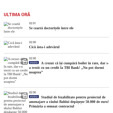
ULTIMA ORĂ
02:01
Se ceartă doctorițele între ele
02:00
Cică ăsta-i adevărul
02:00
FOTO
A crezut că își cumpără boiler în rate, dar s-
a trezit cu un credit la TBI Bank! „Nu pot dormi
noaptea”
02:00
FOTO
Studiul de fezabilitate pentru proiectul de
amenajare a râului Bahlui depășește 50.000 de euro!
Primăria a semnat contractul