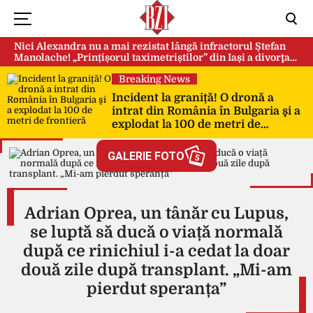
Nici Alexandra nu a mai rezistat lângă infractorul Ștefan
Manolache! „Prințișorul taximetriștilor” din Iași a divorţat
după doi ani de căsnicie
Breaking News
Incident la graniță! O dronă a
intrat din România în Bulgaria şi a
explodat la 100 de metri de
frontieră
GALERIE FOTO
5
Adrian Oprea, un tânăr cu Lupus,
se luptă să ducă o viață normală
după ce rinichiul i-a cedat la doar
două zile după transplant. „Mi-am
pierdut speranța”