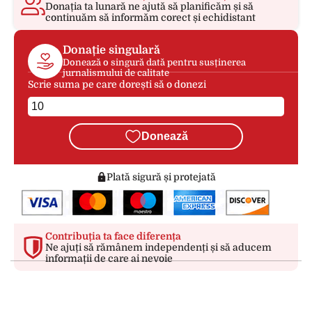
Donația ta lunară ne ajută să planificăm și să
continuăm să informăm corect și echidistant
Donație singulară
Donează o singură dată pentru susținerea
jurnalismului de calitate
Scrie suma pe care dorești să o donezi
Donează
Plată sigură și protejată
Contribuția ta face diferența
Ne ajuți să rămânem independenți și să aducem
informații de care ai nevoie