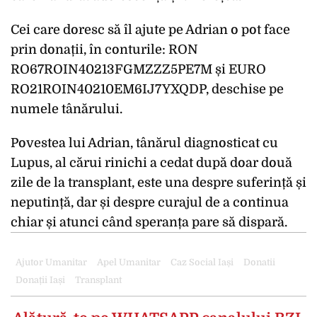
Cei care doresc să îl ajute pe Adrian o pot face
prin donații, în conturile: RON
RO67ROIN40213FGMZZZ5PE7M și EURO
RO21ROIN40210EM6IJ7YXQDP, deschise pe
numele tânărului.
Povestea lui Adrian, tânărul diagnosticat cu
Lupus, al cărui rinichi a cedat după doar două
zile de la transplant, este una despre suferință și
neputință, dar și despre curajul de a continua
chiar și atunci când speranța pare să dispară.
Ajutor Umanitar
Apel Umanitar
Caz Social Iași
Donatii
Donații Iași
Transplant