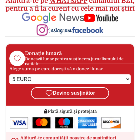
Alătură-te pe
WHATSAPP
canalului BZI,
pentru a fi la curent cu cele mai noi știri
Donație lunară
Donează lunar pentru susținerea jurnalismului de
calitate
Alege suma pe care dorești să o donezi lunar
Devino susținător
Plată sigură și protejată
Alătură-te comunității noastre de susținători