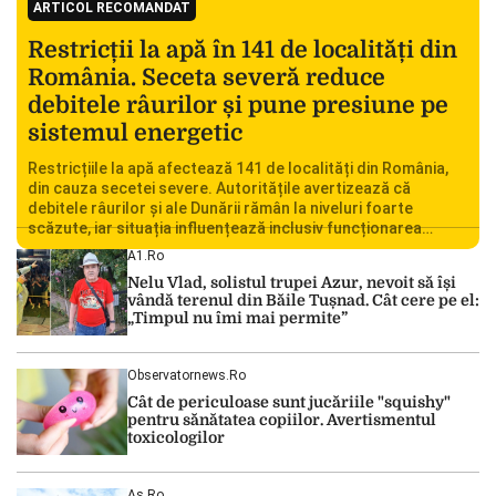
ARTICOL RECOMANDAT
Restricții la apă în 141 de localități din
România. Seceta severă reduce
debitele râurilor și pune presiune pe
sistemul energetic
Restricțiile la apă afectează 141 de localități din România,
din cauza secetei severe. Autoritățile avertizează că
debitele râurilor și ale Dunării rămân la niveluri foarte
scăzute, iar situația influențează inclusiv funcționarea
Centralei Nucleare de la Cernavodă. România se confruntă
A1.ro
cu una dintre cele mai dificile perioade din punct de vedere
Nelu Vlad, solistul trupei Azur, nevoit să își
hidrologic din ultimii ani. Lipsa […]
vândă terenul din Băile Tușnad. Cât cere pe el:
„Timpul nu îmi mai permite”
Observatornews.ro
Cât de periculoase sunt jucăriile "squishy"
pentru sănătatea copiilor. Avertismentul
toxicologilor
As.ro