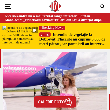
Nici Alexandra nu a mai rezistat lângă infractorul Ștefan
Manolache! „Prințișorul taximetriștilor” din Iași a divorţat după
doi ani de căsnicie
Breaking News
Incendiu de vegetație la
VIDEO
Dobrovăț! Flăcările au cuprins 5.000 de
metri pătrați, iar pompierii au intervenit
de urgență
GALERIE FOTO
9