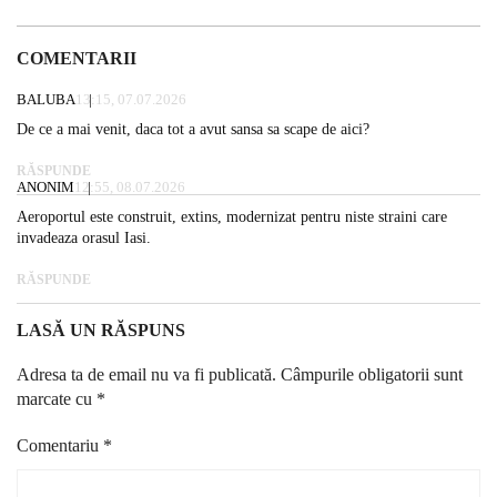
COMENTARII
BALUBA
13:15, 07.07.2026
De ce a mai venit, daca tot a avut sansa sa scape de aici?
RĂSPUNDE
ANONIM
12:55, 08.07.2026
Aeroportul este construit, extins, modernizat pentru niste straini care
invadeaza orasul Iasi.
RĂSPUNDE
LASĂ UN RĂSPUNS
Adresa ta de email nu va fi publicată.
Câmpurile obligatorii sunt
marcate cu
*
Comentariu
*