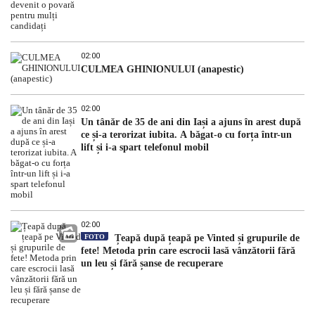
02:00
CULMEA GHINIONULUI (anapestic)
02:00
Un tânăr de 35 de ani din Iași a ajuns în arest după
ce și-a terorizat iubita. A băgat-o cu forța într-un
lift și i-a spart telefonul mobil
02:00
FOTO
Țeapă după țeapă pe Vinted și grupurile de
fete! Metoda prin care escrocii lasă vânzătorii fără
un leu și fără șanse de recuperare