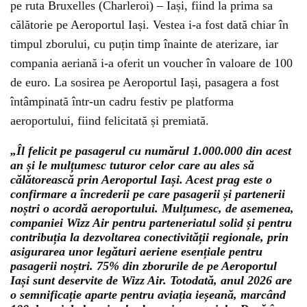
pe ruta Bruxelles (Charleroi) – Iași, fiind la prima sa
călătorie pe Aeroportul Iași. Vestea i-a fost dată chiar în
timpul zborului, cu puțin timp înainte de aterizare, iar
compania aeriană i-a oferit un voucher în valoare de 100
de euro. La sosirea pe Aeroportul Iași, pasagera a fost
întâmpinată într-un cadru festiv pe platforma
aeroportului, fiind felicitată și premiată.
„Îl felicit pe pasagerul cu numărul 1.000.000 din acest
an și le mulțumesc tuturor celor care au ales să
călătorească prin Aeroportul Iași. Acest prag este o
confirmare a încrederii pe care pasagerii și partenerii
noștri o acordă aeroportului. Mulțumesc, de asemenea,
companiei Wizz Air pentru parteneriatul solid și pentru
contribuția la dezvoltarea conectivității regionale, prin
asigurarea unor legături aeriene esențiale pentru
pasagerii noștri. 75% din zborurile de pe Aeroportul
Iași sunt deservite de Wizz Air. Totodată, anul 2026 are
o semnificație aparte pentru aviația ieșeană, marcând