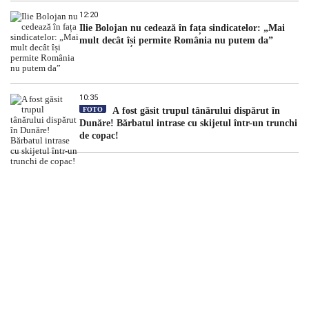
12:20
Ilie Bolojan nu cedează în fața sindicatelor: „Mai
mult decât își permite România nu putem da”
10:35
FOTO
A fost găsit trupul tânărului dispărut în
Dunăre! Bărbatul intrase cu skijetul într-un trunchi
de copac!