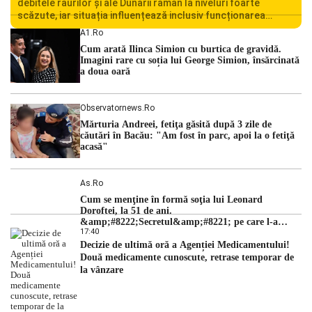
debitele râurilor și ale Dunării rămân la niveluri foarte
scăzute, iar situația influențează inclusiv funcționarea
Centralei Nucleare de la Cernavodă. România se confruntă
A1.ro
cu una dintre cele mai dificile perioade din punct de vedere
Cum arată Ilinca Simion cu burtica de gravidă.
hidrologic din ultimii ani. Lipsa […]
Imagini rare cu soția lui George Simion, însărcinată
a doua oară
Observatornews.ro
Mărturia Andreei, fetiţa găsită după 3 zile de
căutări în Bacău: "Am fost în parc, apoi la o fetiţă
acasă"
As.ro
Cum se menţine în formă soţia lui Leonard
Doroftei, la 51 de ani.
&amp;#8222;Secretul&amp;#8221; pe care l-a
17:40
dezvăluit
Decizie de ultimă oră a Agenției Medicamentului!
Două medicamente cunoscute, retrase temporar de
la vânzare