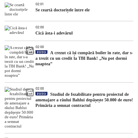
02:01
Se ceartă doctorițele între ele
02:00
Cică ăsta-i adevărul
02:00
FOTO
A crezut că își cumpără boiler în rate, dar s-
a trezit cu un credit la TBI Bank! „Nu pot dormi
noaptea”
02:00
FOTO
Studiul de fezabilitate pentru proiectul de
amenajare a râului Bahlui depășește 50.000 de euro!
Primăria a semnat contractul