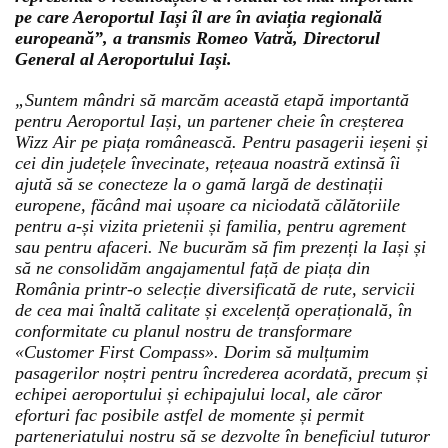
pe care Aeroportul Iași îl are în aviația regională
europeană”, a transmis Romeo Vatră, Directorul
General al Aeroportului Iași.
„Suntem mândri să marcăm această etapă importantă
pentru Aeroportul Iași, un partener cheie în creșterea
Wizz Air pe piața românească. Pentru pasagerii ieșeni și
cei din județele învecinate, rețeaua noastră extinsă îi
ajută să se conecteze la o gamă largă de destinații
europene, făcând mai ușoare ca niciodată călătoriile
pentru a-și vizita prietenii și familia, pentru agrement
sau pentru afaceri. Ne bucurăm să fim prezenți la Iași și
să ne consolidăm angajamentul față de piața din
România printr-o selecție diversificată de rute, servicii
de cea mai înaltă calitate și excelență operațională, în
conformitate cu planul nostru de transformare
«Customer First Compass». Dorim să mulțumim
pasagerilor noștri pentru încrederea acordată, precum și
echipei aeroportului și echipajului local, ale căror
eforturi fac posibile astfel de momente și permit
parteneriatului nostru să se dezvolte în beneficiul tuturor