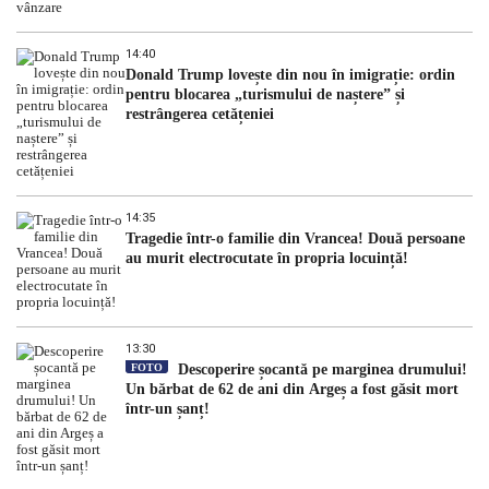
14:40
Donald Trump lovește din nou în imigrație: ordin
pentru blocarea „turismului de naștere” și
restrângerea cetățeniei
14:35
Tragedie într-o familie din Vrancea! Două persoane
au murit electrocutate în propria locuință!
13:30
FOTO
Descoperire șocantă pe marginea drumului!
Un bărbat de 62 de ani din Argeș a fost găsit mort
într-un șanț!