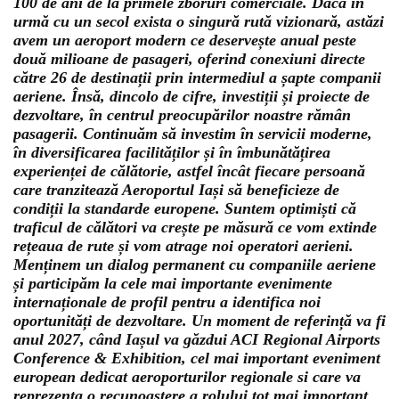
100 de ani de la primele zboruri comerciale. Dacă în
urmă cu un secol exista o singură rută vizionară, astăzi
avem un aeroport modern ce deservește anual peste
două milioane de pasageri, oferind conexiuni directe
către 26 de destinații prin intermediul a șapte companii
aeriene. Însă, dincolo de cifre, investiții și proiecte de
dezvoltare, în centrul preocupărilor noastre rămân
pasagerii. Continuăm să investim în servicii moderne,
în diversificarea facilităților și în îmbunătățirea
experienței de călătorie, astfel încât fiecare persoană
care tranzitează Aeroportul Iași să beneficieze de
condiții la standarde europene. Suntem optimiști că
traficul de călători va crește pe măsură ce vom extinde
rețeaua de rute și vom atrage noi operatori aerieni.
Menținem un dialog permanent cu companiile aeriene
și participăm la cele mai importante evenimente
internaționale de profil pentru a identifica noi
oportunități de dezvoltare. Un moment de referință va fi
anul 2027, când Iașul va găzdui ACI Regional Airports
Conference & Exhibition, cel mai important eveniment
european dedicat aeroporturilor regionale si care va
reprezenta o recunoaștere a rolului tot mai important