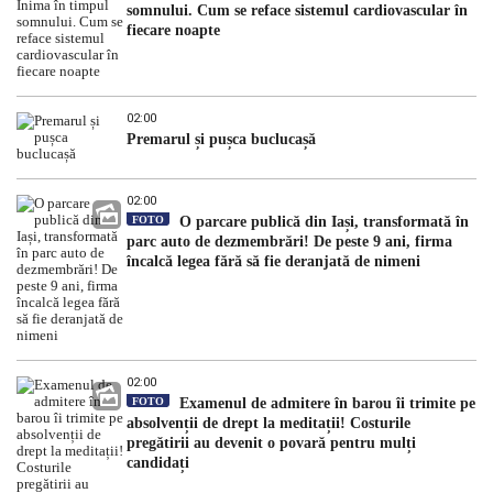
somnului. Cum se reface sistemul cardiovascular în
fiecare noapte
02:00
Premarul și pușca buclucașă
02:00
FOTO
O parcare publică din Iași, transformată în
parc auto de dezmembrări! De peste 9 ani, firma
încalcă legea fără să fie deranjată de nimeni
02:00
FOTO
Examenul de admitere în barou îi trimite pe
absolvenții de drept la meditații! Costurile
pregătirii au devenit o povară pentru mulți
candidați