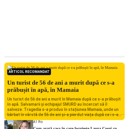
ARTICOL RECOMANDAT
Un turist de 56 de ani a murit după ce s-a
prăbușit în apă, în Mamaia
Un turist de 56 de ani a murit în Mamaia după ce s-a prăbușit
în apă. Salvamarii și echipajul SMURD au încercat să îl
salveze. Tragedia s-a produs în stațiunea Mamaia, unde un
bărbat în vârstă de 56 de ani și-a pierdut viața după ce i s-a
făcut rău în timp ce se afla în […]
A1.ro
Cum arată casa în care locuiește Laura Cosoi cu