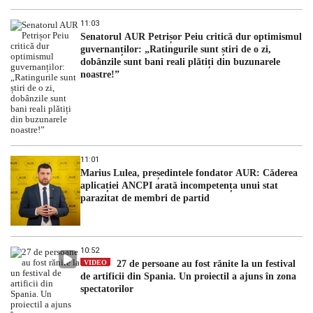
11:03
Senatorul AUR Petrișor Peiu critică dur optimismul
guvernanților: „Ratingurile sunt știri de o zi,
dobânzile sunt bani reali plătiți din buzunarele
noastre!”
11:01
Marius Lulea, președintele fondator AUR: Căderea
aplicației ANCPI arată incompetența unui stat
parazitat de membri de partid
10:52
VIDEO
27 de persoane au fost rănite la un festival
de artificii din Spania. Un proiectil a ajuns în zona
spectatorilor