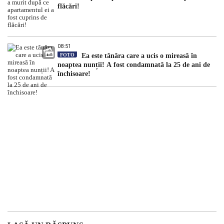
flăcări!
08:51
FOTO
Ea este tânăra care a ucis o mireasă în
noaptea nunții! A fost condamnată la 25 de ani de
închisoare!