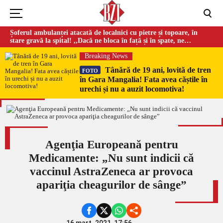
Șoferul ambulanței atacată de localnici cu pietre și topoare, în
stare gravă la spital! ,,Dacă ne bloca în față și în spate, ne
omorau…”
Breaking News
Tânără de 19 ani, lovită de tren
FOTO
în Gara Mangalia! Fata avea căștile în
urechi și nu a auzit locomotiva!
Agenţia Europeană pentru
Medicamente: „Nu sunt indicii că
vaccinul AstraZeneca ar provoca
apariţia cheagurilor de sânge”