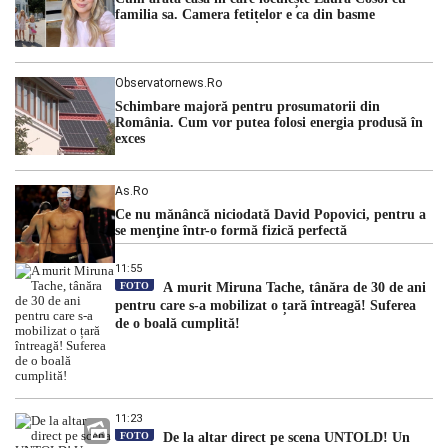
familia sa. Camera fetițelor e ca din basme
Observatornews.ro
Schimbare majoră pentru prosumatorii din
România. Cum vor putea folosi energia produsă în
exces
As.ro
Ce nu mănâncă niciodată David Popovici, pentru a
se menţine într-o formă fizică perfectă
11:55
FOTO
A murit Miruna Tache, tânăra de 30 de ani
pentru care s-a mobilizat o țară întreagă! Suferea
de o boală cumplită!
11:23
FOTO
De la altar direct pe scena UNTOLD! Un