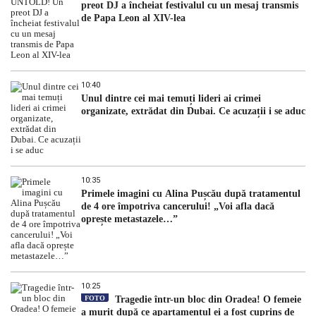
preot DJ a încheiat festivalul cu un mesaj transmis
de Papa Leon al XIV-lea
10:40
Unul dintre cei mai temuți lideri ai crimei
organizate, extrădat din Dubai. Ce acuzații i se aduc
10:35
Primele imagini cu Alina Pușcău după tratamentul
de 4 ore împotriva cancerului! „Voi afla dacă
oprește metastazele…”
10:25
FOTO
Tragedie într-un bloc din Oradea! O femeie
a murit după ce apartamentul ei a fost cuprins de