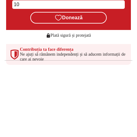
Donează
Plată sigură și protejată
Contribuția ta face diferența
Ne ajuți să rămânem independenți și să aducem informații de
care ai nevoie