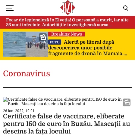
Focar de legioneloză în Elveția! O persoană a murit, iar alte
26 sunt infectate. Autoritățile investighează sursa
contaminării
Breaking News
Alertă pe litoral după
FOTO
descoperirea unor posibile
fragmente de dronă în Mamaia.
SRI a ridicat probele pentru
expertiză
Coronavirus
26 Ian. 2022, 10:01
Certificate false de vaccinare, eliberate
pentru 150 de euro în Buzău. Mascații au
descins la fața locului