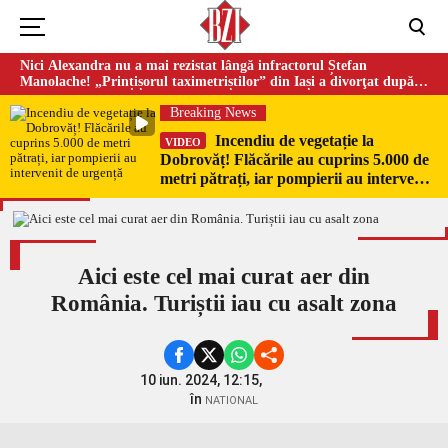
Nici Alexandra nu a mai rezistat lângă infractorul Ștefan
Manolache! „Prințișorul taximetriștilor” din Iași a divorţat după
doi ani de căsnicie
Breaking News
Incendiu de vegetație la
VIDEO
Dobrovăț! Flăcările au cuprins 5.000 de
metri pătrați, iar pompierii au intervenit
de urgență
Aici este cel mai curat aer din
România. Turiștii iau cu asalt zona
10 iun. 2024, 12:15,
în
NATIONAL