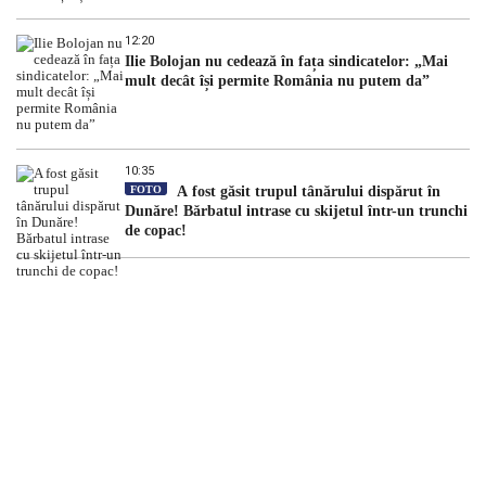
12:20
Ilie Bolojan nu cedează în fața sindicatelor: „Mai
mult decât își permite România nu putem da”
10:35
FOTO
A fost găsit trupul tânărului dispărut în
Dunăre! Bărbatul intrase cu skijetul într-un trunchi
de copac!