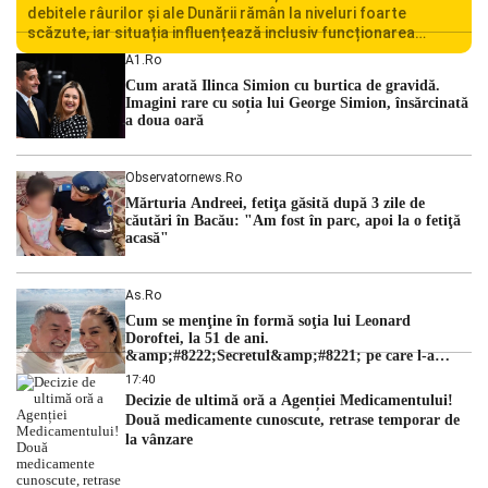
debitele râurilor și ale Dunării rămân la niveluri foarte
scăzute, iar situația influențează inclusiv funcționarea
Centralei Nucleare de la Cernavodă. România se confruntă
A1.ro
cu una dintre cele mai dificile perioade din punct de vedere
Cum arată Ilinca Simion cu burtica de gravidă.
hidrologic din ultimii ani. Lipsa […]
Imagini rare cu soția lui George Simion, însărcinată
a doua oară
Observatornews.ro
Mărturia Andreei, fetiţa găsită după 3 zile de
căutări în Bacău: "Am fost în parc, apoi la o fetiţă
acasă"
As.ro
Cum se menţine în formă soţia lui Leonard
Doroftei, la 51 de ani.
&amp;#8222;Secretul&amp;#8221; pe care l-a
dezvăluit
17:40
Decizie de ultimă oră a Agenției Medicamentului!
Două medicamente cunoscute, retrase temporar de
la vânzare