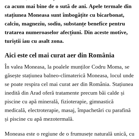
ca acum mai bine de o sută de ani. Apele termale din
stațiunea Moneasa sunt îmbogățite cu bicarbonat,
calciu, magneziu, sodiu, substanțe benefice pentru
tratarea numeroaselor afecțiuni. Din aceste motive,
turiștii iau cu asalt zona.
Aici este cel mai curat aer din România
În valea Moneasa, la poalele munților Codru Moma, se
găsește stațiunea balneo-climaterică Moneasa, locul unde
se poate respira cel mai curat aer din România. Stațiunea
inedită din Arad oferă tratamente precum băi calde și
piscine cu apă minerală, fizioterapie, gimnastică
medicală, electroterapie, masaj, împachetări cu parafină
și piscine cu apă mezotermală.
Moneasa este o regiune de o frumusețe naturală unică, cu