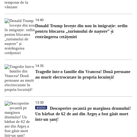
14:40
Donald Trump lovește din nou în imigrație: ordin
pentru blocarea „turismului de naștere” și
restrângerea cetățeniei
14:35
Tragedie într-o familie din Vrancea! Două persoane
au murit electrocutate în propria locuință!
13:30
FOTO
Descoperire șocantă pe marginea drumului!
Un bărbat de 62 de ani din Argeș a fost găsit mort
într-un șanț!