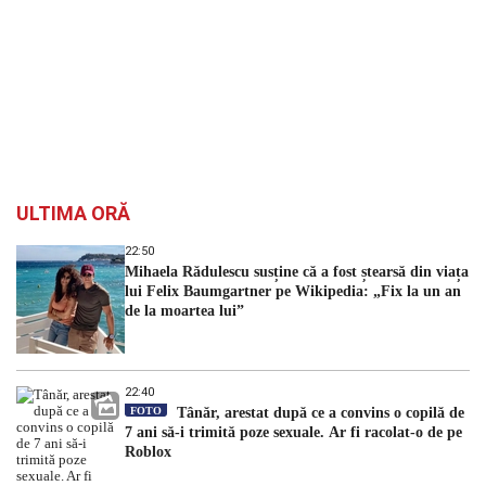
ULTIMA ORĂ
22:50
Mihaela Rădulescu susține că a fost ștearsă din viața
lui Felix Baumgartner pe Wikipedia: „Fix la un an
de la moartea lui”
22:40
FOTO
Tânăr, arestat după ce a convins o copilă de
7 ani să-i trimită poze sexuale. Ar fi racolat-o de pe
Roblox