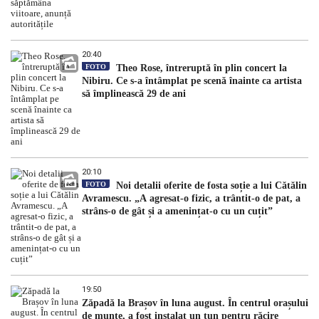
20:40
FOTO
Theo Rose, întreruptă în plin concert la
Nibiru. Ce s-a întâmplat pe scenă înainte ca artista
să împlinească 29 de ani
20:10
FOTO
Noi detalii oferite de fosta soție a lui Cătălin
Avramescu. „A agresat-o fizic, a trântit-o de pat, a
strâns-o de gât și a amenințat-o cu un cuțit”
19:50
Zăpadă la Brașov în luna august. În centrul orașului
de munte, a fost instalat un tun pentru răcire