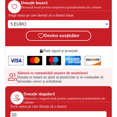
Donație lunară
Donează lunar pentru susținerea jurnalismului de calitate
Alege suma pe care dorești să o donezi lunar
Devino susținător
Plată sigură și protejată
Alătură-te comunității noastre de susținători
Donația ta lunară ne ajută să planificăm și să continuăm să
informăm corect și echidistant
Donație singulară
Donează o singură dată pentru susținerea jurnalismului de
calitate
Scrie suma pe care dorești să o donezi