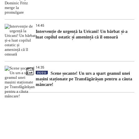
14:45
Intervenție de urgență la Uricani! Un bărbat și-a
luat copilul ostatic și amenință că îl omoară
14:35
FOTO
Scene șocante! Un urs a spart geamul unei
mașini staționate pe Transfăgărășan pentru a căuta
mâncare!