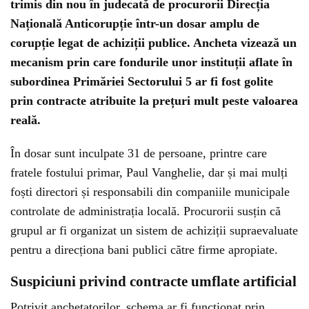
trimis din nou în judecată de procurorii Direcția
Națională Anticorupție într-un dosar amplu de
corupție legat de achiziții publice. Ancheta vizează un
mecanism prin care fondurile unor instituții aflate în
subordinea Primăriei Sectorului 5 ar fi fost golite
prin contracte atribuite la prețuri mult peste valoarea
reală.
În dosar sunt inculpate 31 de persoane, printre care
fratele fostului primar, Paul Vanghelie, dar și mai mulți
foști directori și responsabili din companiile municipale
controlate de administrația locală. Procurorii susțin că
grupul ar fi organizat un sistem de achiziții supraevaluate
pentru a direcționa bani publici către firme apropiate.
Suspiciuni privind contracte umflate artificial
Potrivit anchetatorilor, schema ar fi funcționat prin