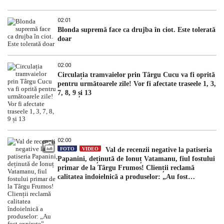
02:01
Blonda supremă face ca drujba în ciot. Este tolerată
doar
02:00
Circulația tramvaielor prin Târgu Cucu va fi oprită
pentru următoarele zile! Vor fi afectate traseele 1, 3,
7, 8, 9 și 13
02:00
FOTO
VIDEO
Val de recenzii negative la patiseria
Papanini, deținută de Ionuț Vatamanu, fiul fostului
primar de la Târgu Frumos! Clienții reclamă
calitatea îndoielnică a produselor: „Au fost
expirate”