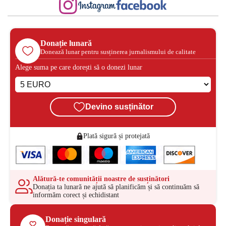
Donație lunară
Donează lunar pentru susținerea jurnalismului de calitate
Alege suma pe care dorești să o donezi lunar
Devino susținător
Plată sigură și protejată
Alătură-te comunității noastre de susținători
Donația ta lunară ne ajută să planificăm și să continuăm să
informăm corect și echidistant
Donație singulară