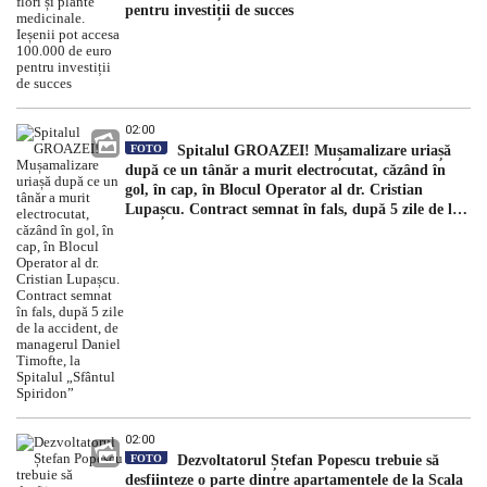
pentru investiții de succes
02:00
FOTO
Spitalul GROAZEI! Mușamalizare uriașă
după ce un tânăr a murit electrocutat, căzând în
gol, în cap, în Blocul Operator al dr. Cristian
Lupașcu. Contract semnat în fals, după 5 zile de la
accident, de managerul Daniel Timofte, la Spitalul
„Sfântul Spiridon”
02:00
FOTO
Dezvoltatorul Ștefan Popescu trebuie să
desființeze o parte dintre apartamentele de la Scala