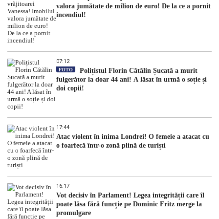
valora jumătate de milion de euro! De la ce a pornit
incendiul!
07:12
FOTO
Polițistul Florin Cătălin Șucată a murit
fulgerător la doar 44 ani! A lăsat în urmă o soție și
doi copii!
17:44
Atac violent în inima Londrei! O femeie a atacat cu
o foarfecă într-o zonă plină de turiști
16:17
Vot decisiv în Parlament! Legea integrității care îl
poate lăsa fără funcție pe Dominic Fritz merge la
promulgare