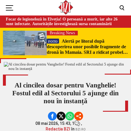
Focar de legioneloză în Elveția! O persoană a murit, iar alte 26
sunt infectate. Autoritățile investighează sursa contaminării
Breaking News
Alertă pe litoral după
FOTO
descoperirea unor posibile fragmente de
dronă în Mamaia. SRI a ridicat probele
pentru expertiză
Al cincilea dosar pentru Vanghelie!
Fostul edil al Sectorului 5 ajunge din
nou în instanță
08 mai 2026, 15:43,
1
,
Redacția BZI
în
BZI.RO