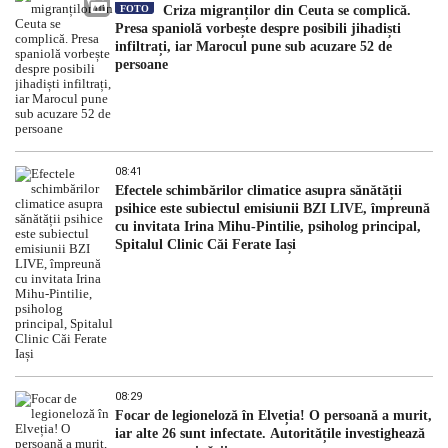
FOTO
Criza migranților din Ceuta se complică.
Presa spaniolă vorbește despre posibili jihadiști
infiltrați, iar Marocul pune sub acuzare 52 de
persoane
08:41
Efectele schimbărilor climatice asupra sănătății
psihice este subiectul emisiunii BZI LIVE, împreună
cu invitata Irina Mihu-Pintilie, psiholog principal,
Spitalul Clinic Căi Ferate Iași
08:29
Focar de legioneloză în Elveția! O persoană a murit,
iar alte 26 sunt infectate. Autoritățile investighează