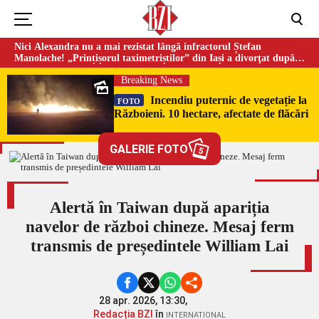
Nici Alexandra nu a mai rezistat lângă infractorul Ștefan
Manolache! „Prințișorul taximetriștilor” din Iași a divorţat după
doi ani de căsnicie
Breaking News
Incendiu puternic de vegetație la
FOTO
Războieni. 10 hectare, afectate de flăcări
GALERIE FOTO
5
Alertă în Taiwan după apariția
navelor de război chineze. Mesaj ferm
transmis de președintele William Lai
28 apr. 2026, 13:30,
Redacția BZI
în
INTERNATIONAL