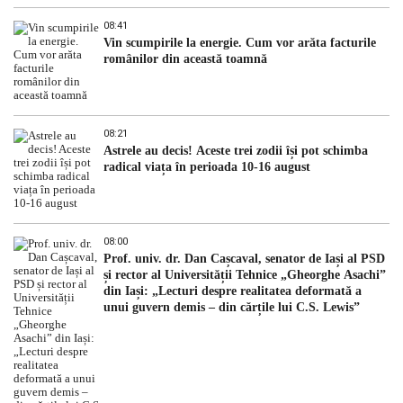
08:41
Vin scumpirile la energie. Cum vor arăta facturile
românilor din această toamnă
08:21
Astrele au decis! Aceste trei zodii își pot schimba
radical viața în perioada 10-16 august
08:00
Prof. univ. dr. Dan Cașcaval, senator de Iași al PSD
și rector al Universității Tehnice „Gheorghe Asachi”
din Iași: „Lecturi despre realitatea deformată a
unui guvern demis – din cărțile lui C.S. Lewis”