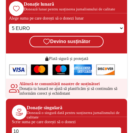
Donație lunară
Donează lunar pentru susținerea jurnalismului de calitate
Alege suma pe care dorești să o donezi lunar
Devino susținător
Plată sigură și protejată
Alătură-te comunității noastre de susținători
Donația ta lunară ne ajută să planificăm și să continuăm să
informăm corect și echidistant
Donație singulară
Donează o singură dată pentru susținerea jurnalismului de
calitate
Scrie suma pe care dorești să o donezi