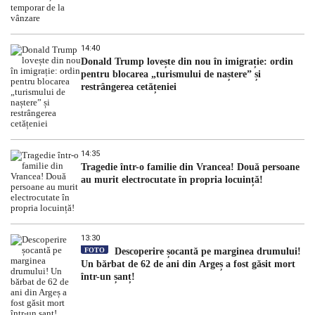
14:40
Donald Trump lovește din nou în imigrație: ordin
pentru blocarea „turismului de naștere” și
restrângerea cetățeniei
14:35
Tragedie într-o familie din Vrancea! Două persoane
au murit electrocutate în propria locuință!
13:30
FOTO
Descoperire șocantă pe marginea drumului!
Un bărbat de 62 de ani din Argeș a fost găsit mort
într-un șanț!