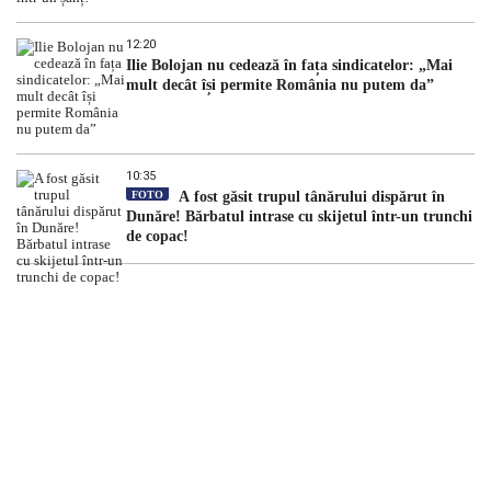
12:20
Ilie Bolojan nu cedează în fața sindicatelor: „Mai
mult decât își permite România nu putem da”
10:35
FOTO
A fost găsit trupul tânărului dispărut în
Dunăre! Bărbatul intrase cu skijetul într-un trunchi
de copac!