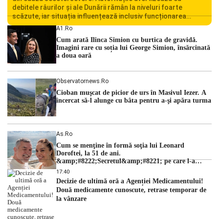
debitele râurilor și ale Dunării rămân la niveluri foarte
scăzute, iar situația influențează inclusiv funcționarea
Centralei Nucleare de la Cernavodă. România se confruntă
A1.ro
cu una dintre cele mai dificile perioade din punct de vedere
Cum arată Ilinca Simion cu burtica de gravidă.
hidrologic din ultimii ani. Lipsa […]
Imagini rare cu soția lui George Simion, însărcinată
a doua oară
Observatornews.ro
Cioban muşcat de picior de urs în Masivul Iezer. A
încercat să-l alunge cu bâta pentru a-şi apăra turma
As.ro
Cum se menţine în formă soţia lui Leonard
Doroftei, la 51 de ani.
&amp;#8222;Secretul&amp;#8221; pe care l-a
dezvăluit
17:40
Decizie de ultimă oră a Agenției Medicamentului!
Două medicamente cunoscute, retrase temporar de
la vânzare