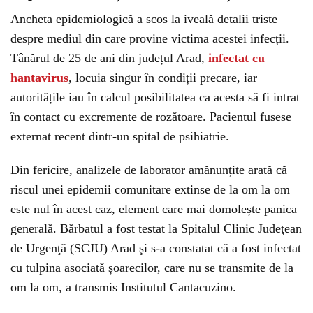
Ancheta epidemiologică a scos la iveală detalii triste
despre mediul din care provine victima acestei infecții.
Tânărul de 25 de ani din județul Arad,
infectat cu
hantavirus
, locuia singur în condiții precare, iar
autoritățile iau în calcul posibilitatea ca acesta să fi intrat
în contact cu excremente de rozătoare. Pacientul fusese
externat recent dintr-un spital de psihiatrie.
Din fericire, analizele de laborator amănunțite arată că
riscul unei epidemii comunitare extinse de la om la om
este nul în acest caz, element care mai domolește panica
generală. Bărbatul a fost testat la Spitalul Clinic Judeţean
de Urgenţă (SCJU) Arad şi s-a constatat că a fost infectat
cu tulpina asociată șoarecilor, care nu se transmite de la
om la om, a transmis Institutul Cantacuzino.