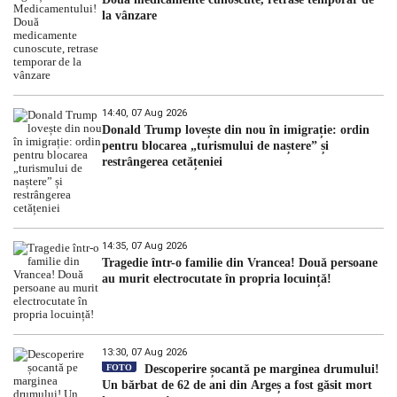
la vânzare
14:40, 07 Aug 2026
Donald Trump lovește din nou în imigrație: ordin
pentru blocarea „turismului de naștere” și
restrângerea cetățeniei
14:35, 07 Aug 2026
Tragedie într-o familie din Vrancea! Două persoane
au murit electrocutate în propria locuință!
13:30, 07 Aug 2026
FOTO
Descoperire șocantă pe marginea drumului!
Un bărbat de 62 de ani din Argeș a fost găsit mort