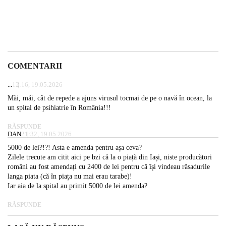
COMENTARII
...
12:16, 19.05.2026
Măi, măi, cât de repede a ajuns virusul tocmai de pe o navă în ocean, la
un spital de psihiatrie în România!!!
RĂSPUNDE
DAN
21:32, 19.05.2026
5000 de lei?!?! Asta e amenda pentru așa ceva?
Zilele trecute am citit aici pe bzi că la o piață din Iași, niste producători
români au fost amendați cu 2400 de lei pentru că își vindeau răsadurile
langa piata (că în piața nu mai erau tarabe)!
Iar aia de la spital au primit 5000 de lei amenda?
RĂSPUNDE