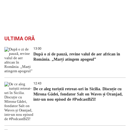
ULTIMA ORĂ
13:00
După o zi de pauză, revine valul de aer african în
România. „Marți atingem apogeul”
12:43
De ce aleg turiștii retreat-uri în Sicilia. Discuție cu
Mirona Gâdei, fondator Salt on Waves și Oranjad,
intr-un nou episod de #PodcastBZI!