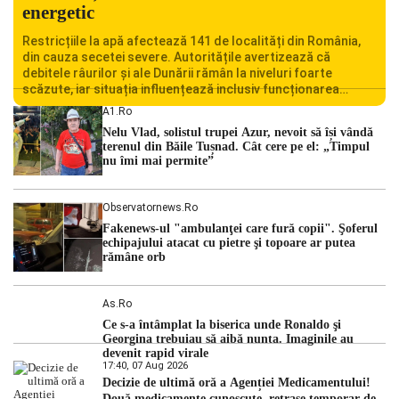
energetic
Restricțiile la apă afectează 141 de localități din România,
din cauza secetei severe. Autoritățile avertizează că
debitele râurilor și ale Dunării rămân la niveluri foarte
scăzute, iar situația influențează inclusiv funcționarea
Centralei Nucleare de la Cernavodă. România se confruntă
A1.ro
cu una dintre cele mai dificile perioade din punct de vedere
Nelu Vlad, solistul trupei Azur, nevoit să își vândă
hidrologic din ultimii ani. Lipsa […]
terenul din Băile Tușnad. Cât cere pe el: „Timpul
nu îmi mai permite”
Observatornews.ro
Fakenews-ul "ambulanţei care fură copii". Şoferul
echipajului atacat cu pietre şi topoare ar putea
rămâne orb
As.ro
Ce s-a întâmplat la biserica unde Ronaldo şi
Georgina trebuiau să aibă nunta. Imaginile au
devenit rapid virale
17:40, 07 Aug 2026
Decizie de ultimă oră a Agenției Medicamentului!
Două medicamente cunoscute, retrase temporar de