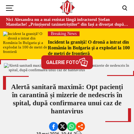
Nici Alexandra nu a mai rezistat lângă infractorul Ștefan
Manolache! „Prințișorul taximetriștilor” din Iași a divorţat după
doi ani de căsnicie
Breaking News
Incident la graniță! O dronă a intrat din
România în Bulgaria şi a explodat la 100
de metri de frontieră
GALERIE FOTO
5
Alertă sanitară maximă: Opt pacienți
în carantină și mizerie de nedescris în
spital, după confirmarea unui caz de
hantavirus