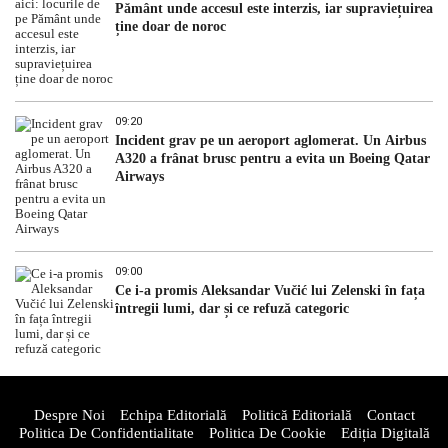
Pământ unde accesul este interzis, iar supraviețuirea
ține doar de noroc
09:20
Incident grav pe un aeroport aglomerat. Un Airbus
A320 a frânat brusc pentru a evita un Boeing Qatar
Airways
09:00
Ce i-a promis Aleksandar Vučić lui Zelenski în fața
întregii lumi, dar și ce refuză categoric
Despre Noi
Echipa Editorială
Politică Editorială
Contact
Politica De Confidentialitate
Politica De Cookie
Ediția Digitală