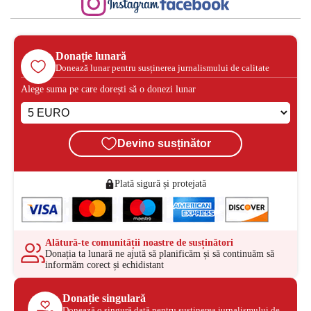
Donație lunară
Donează lunar pentru susținerea jurnalismului de calitate
Alege suma pe care dorești să o donezi lunar
Devino susținător
Plată sigură și protejată
Alătură-te comunității noastre de susținători
Donația ta lunară ne ajută să planificăm și să continuăm să
informăm corect și echidistant
Donație singulară
Donează o singură dată pentru susținerea jurnalismului de