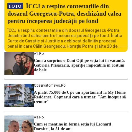
ÎCCJ a respins contestațiile din
FOTO
dosarul Georgescu-Potra, deschizând calea
pentru începerea judecății pe fond
ÎCCJ a respins contestațiile din dosarul Georgescu-Potra,
deschizând calea pentru începerea judecății pe fond. Înalta
Curte de Casație și Justiție a deblocat definitiv procesul
penal în care Călin Georgescu, Horațiu Potra și alte 20 de
persoane sunt acuzați de acțiuni îndreptate împotriva
A1.ro
ordinii constituționale. În ședința din camera preliminară,
Cum a surprins-o Dani Oțil pe soția lui în vacanță.
judecătorii de la instanța supremă au […]
Gabriela Prisăcariu, apariție impecabilă în costum
de baie
Observatornews.ro
A plătit 75.000 de € pe un apartament la My Home
Residence. Coşmarul care a urmat: "Am început să
tremur"
As.ro
Cum se menţine în formă soţia lui Leonard
Doroftei, la 51 de ani.