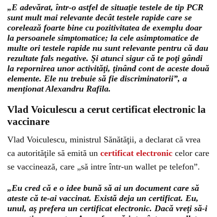
„E adevărat, într-o astfel de situaţie testele de tip PCR
sunt mult mai relevante decât testele rapide care se
corelează foarte bine cu pozitivitatea de exemplu doar
la persoanele simptomatice; la cele asimptomatice de
multe ori testele rapide nu sunt relevante pentru că dau
rezultate fals negative. Şi atunci sigur că te poţi gândi
la repornirea unor activităţi, ţinând cont de aceste două
elemente. Ele nu trebuie să fie discriminatorii”, a
menționat Alexandru Rafila.
Vlad Voiculescu a cerut certificat electronic la
vaccinare
Vlad Voiculescu, ministrul Sănătăţii, a declarat că vrea
ca autorităţile să emită un
certificat electronic
celor care
se vaccinează, care „să intre într-un wallet pe telefon”.
„Eu cred că e o idee bună să ai un document care să
ateste că te-ai vaccinat. Există deja un certificat. Eu,
unul, aş prefera un certificat electronic. Dacă vreţi să-i