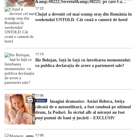
&amp;#8222;Secretul&amp;#8221; pe care l-a
dezvăluit
17:22
Clujul a devenit cel mai scump oraș din România în
weekendul UNTOLD. Cât costă o cameră de hotel
17:19
Ilie Bolojan, față în față cu întrebarea momentului:
va publica declarația de avere a partenerei sale?
17:06
FOTO
Imagini dramatice. Astăzi Rebeca, fetița
călcată de o autoutilitară, a fost condusă pe ultimul
drum, la Poduri. În sicriul alb al micuței au fost
puși pumni de bani și jucării – EXCLUSIV
17:00