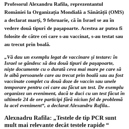
Profesorul Alexandru Rafila, reprezentantul
României la Organizația Mondială a Sănătății (OMS)
a declarat marți, 9 februarie, că în Israel se au în
vedere două tipuri de paşapoarte. Acestea ar putea fi
folosite de către cei care s-au vaccinat, s-au testat sau
au trecut prin boală.
„Vă dau un exemplu legat de vaccinare şi testare: în
Israel se gândesc să dea două tipuri de paşapoarte,
nişte documente cu o durată ceva mai mare pe care să
le aibă persoanele care au trecut prin boală sau au fost
vaccinate complet cu două doze de vaccin sau unele
temporare pentru cei care au făcut un test. De exemplu
organizez un eveniment, dacă te duci cu un test făcut în
ultimele 24 de ore participi fără niciun fel de problemă
la acel eveniment“, a declarat Alexandru Rafila..
Alexnadru Rafila: „Testele de tip PCR sunt
mult mai relevante decât testele rapide “