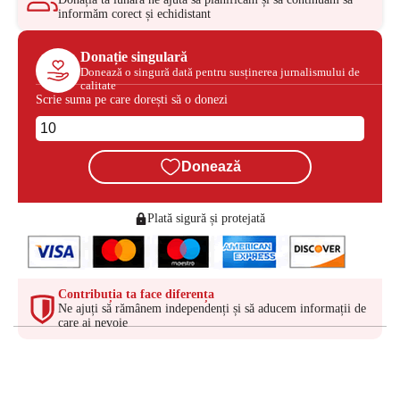
informăm corect și echidistant
Donație singulară
Donează o singură dată pentru susținerea jurnalismului de
calitate
Scrie suma pe care dorești să o donezi
Donează
Plată sigură și protejată
Contribuția ta face diferența
Ne ajuți să rămânem independenți și să aducem informații de
care ai nevoie