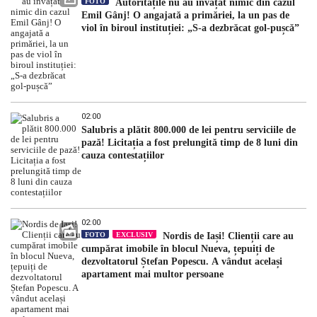
FOTO
Autoritățile nu au învățat nimic din cazul
Emil Gânj! O angajată a primăriei, la un pas de
viol în biroul instituției: „S-a dezbrăcat gol-pușcă”
02:00
Salubris a plătit 800.000 de lei pentru serviciile de
pază! Licitația a fost prelungită timp de 8 luni din
cauza contestațiilor
02:00
FOTO
EXCLUSIV
Nordis de Iași! Clienții care au
cumpărat imobile în blocul Nueva, țepuiți de
dezvoltatorul Ștefan Popescu. A vândut același
apartament mai multor persoane