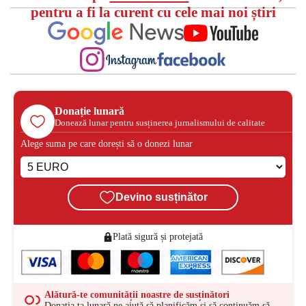
pentru a fi la curent cu cele mai noi știri
Donație lunară
Donează lunar pentru susținerea jurnalismului de calitate
Alege suma pe care dorești să o donezi lunar
Devino susținător
Plată sigură și protejată
Alătură-te comunității noastre de susținători
Donația ta lunară ne ajută să planificăm și să continuăm să