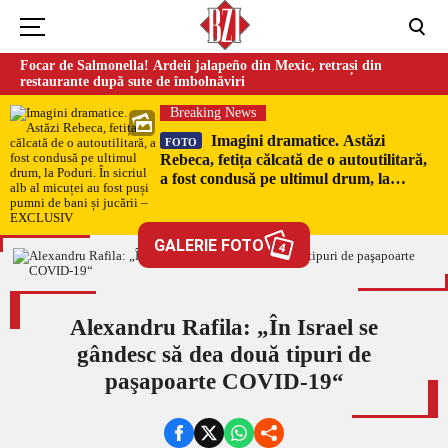
Focar de Salmonella! Ardeii jalapeño din Mexic, retrași din
restaurante după sute de îmbolnăviri
Breaking News
Imagini dramatice. Astăzi
FOTO
Rebeca, fetița călcată de o autoutilitară,
a fost condusă pe ultimul drum, la
Poduri. În sicriul alb al micuței au fost
puși pumni de bani și jucării –
EXCLUSIV
GALERIE FOTO
4
Alexandru Rafila: „În Israel se
gândesc să dea două tipuri de
paşapoarte COVID-19“