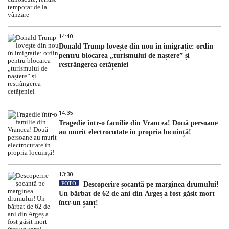
14:40
Donald Trump lovește din nou în imigrație: ordin
pentru blocarea „turismului de naștere” și
restrângerea cetățeniei
14:35
Tragedie într-o familie din Vrancea! Două persoane
au murit electrocutate în propria locuință!
13:30
FOTO
Descoperire șocantă pe marginea drumului!
Un bărbat de 62 de ani din Argeș a fost găsit mort
într-un șanț!