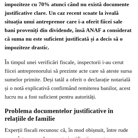
impoziteze cu 70% atunci când nu există documente
justificative clare. Un caz recent scoate la iveală
situația unui antreprenor care i-a oferit fiicei sale
bani proveniți din dividende, însă ANAF a considerat
că suma nu este suficient justificată și a decis să o
impoziteze drastic.
În timpul unei verificări fiscale, inspectorii i-au cerut
fiicei antreprenorului să prezinte acte care să ateste sursa
sumelor primite. Deși tatăl a oferit o declarație notarială
și o notă explicativă confirmând remiterea banilor, acest
lucru nu a fost suficient pentru autorități.
Problema documentelor justificative în
relațiile de familie
Experții fiscali recunosc că, în mod obișnuit, între rude