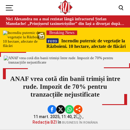
Nici Alexandra nu a mai rezistat lângă infractorul Ștefan
Manolache! „Prințișorul taximetriștilor” din Iași a divorţat după
doi ani de căsnicie
Breaking News
Incendiu puternic de vegetație la
FOTO
Războieni. 10 hectare, afectate de flăcări
ANAF vrea cotă din banii trimiși între
rude. Impozit de 70% pentru
tranzacțiile nejustificate
11 mart. 2025, 11:40,
2
,
Redacția BZI
în
BUSINESS ÎN ROMÂNIA