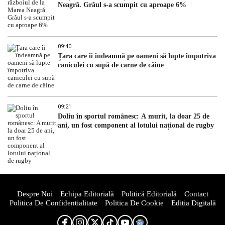
Neagră. Grâul s-a scumpit cu aproape 6%
09:40
Țara care îi îndeamnă pe oameni să lupte împotriva
caniculei cu supă de carne de câine
09:21
Doliu în sportul românesc: A murit, la doar 25 de
ani, un fost component al lotului național de rugby
Despre Noi
Echipa Editorială
Politică Editorială
Contact
Politica De Confidentialitate
Politica De Cookie
Ediția Digitală