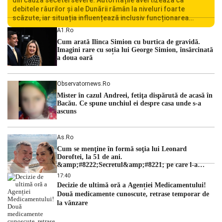
debitele râurilor și ale Dunării rămân la niveluri foarte
scăzute, iar situația influențează inclusiv funcționarea
Centralei Nucleare de la Cernavodă. România se confruntă
A1.ro
cu una dintre cele mai dificile perioade din punct de vedere
Cum arată Ilinca Simion cu burtica de gravidă.
hidrologic din ultimii ani. Lipsa […]
Imagini rare cu soția lui George Simion, însărcinată
a doua oară
Observatornews.ro
Mister în cazul Andreei, fetiţa dispărută de acasă în
Bacău. Ce spune unchiul ei despre casa unde s-a
ascuns
As.ro
Cum se menţine în formă soţia lui Leonard
Doroftei, la 51 de ani.
&amp;#8222;Secretul&amp;#8221; pe care l-a
dezvăluit
17:40
Decizie de ultimă oră a Agenției Medicamentului!
Două medicamente cunoscute, retrase temporar de
la vânzare