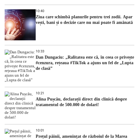
10:40
Ziua care schimbă planurile pentru trei zodii. Apar
vești, bani și o decizie care nu mai poate fi amânată
10:33
Dan Dungaciu: „Ralitatea este că, în ceea ce privește
#cenzura, rețeaua #TikTok a ajuns un fel de „Lupta
de clasă”
10:21
Alina Pușcău, declarații direct din clinică despre
tratamentul de 500.000 de dolari!
10:01
Prețul pâinii, amenințat de războiul de la Marea