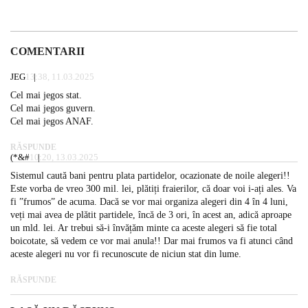
COMENTARII
JEG
13:38, 11.03.2025
Cel mai jegos stat.
Cel mai jegos guvern.
Cel mai jegos ANAF.
RĂSPUNDE
(*&#
10:20, 13.03.2025
Sistemul caută bani pentru plata partidelor, ocazionate de noile alegeri!!
Este vorba de vreo 300 mil. lei, plătiți fraierilor, că doar voi i-ați ales. Va
fi ”frumos” de acuma. Dacă se vor mai organiza alegeri din 4 în 4 luni,
veți mai avea de plătit partidele, încă de 3 ori, în acest an, adică aproape
un mld. lei. Ar trebui să-i învățăm minte ca aceste alegeri să fie total
boicotate, să vedem ce vor mai anula!! Dar mai frumos va fi atunci când
aceste alegeri nu vor fi recunoscute de niciun stat din lume.
RĂSPUNDE