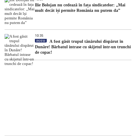
Ilie Bolojan nu cedează în fața sindicatelor: „Mai
mult decât își permite România nu putem da”
10:35
FOTO
A fost găsit trupul tânărului dispărut în
Dunăre! Bărbatul intrase cu skijetul într-un trunchi
de copac!