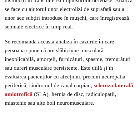
disfuncții în transmiterea impulsurilor nervoase. Analiza
se face cu ajutorul unor electrolizi de suprafață sau a
unor ace subțiri introduse în mușchi, care înregistrează
semnale electrice în timp real.
Se recomandă această analiză în cazurile în care
persoana spune că are slăbiciune musculară
inexplicabilă, amorțeli, furnicături, spasme, tremurături
sau dureri musculare persistente. Este utilă și în
evaluarea pacienților cu afecțiuni, precum neuropatia
periferică, sindromul de canal carpian,
scleroza laterală
amiotrofică
(SLA), hernia de disc, radiculopatii,
miastenie sau alte boli neuromusculare.