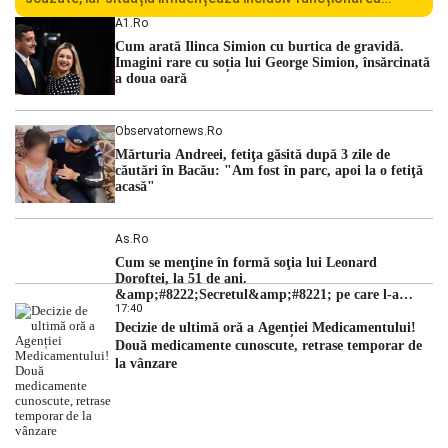
Centralei Nucleare de la Cernavodă. România se confruntă
A1.ro
cu una dintre cele mai dificile perioade din punct de vedere
Cum arată Ilinca Simion cu burtica de gravidă.
hidrologic din ultimii ani. Lipsa […]
Imagini rare cu soția lui George Simion, însărcinată
a doua oară
Observatornews.ro
Mărturia Andreei, fetiţa găsită după 3 zile de
căutări în Bacău: "Am fost în parc, apoi la o fetiţă
acasă"
As.ro
Cum se menţine în formă soţia lui Leonard
Doroftei, la 51 de ani.
&amp;#8222;Secretul&amp;#8221; pe care l-a
17:40
dezvăluit
Decizie de ultimă oră a Agenției Medicamentului!
Două medicamente cunoscute, retrase temporar de
la vânzare