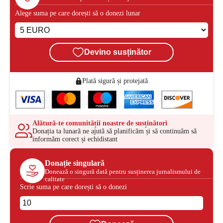
Alege suma pe care dorești să o donezi lunar
Devino susținător
Plată sigură și protejată
Alătură-te comunității noastre de susținători
Donația ta lunară ne ajută să planificăm și să continuăm să
informăm corect și echidistant
Donație singulară
Donează o singură dată pentru susținerea jurnalismului de
calitate
Scrie suma pe care dorești să o donezi