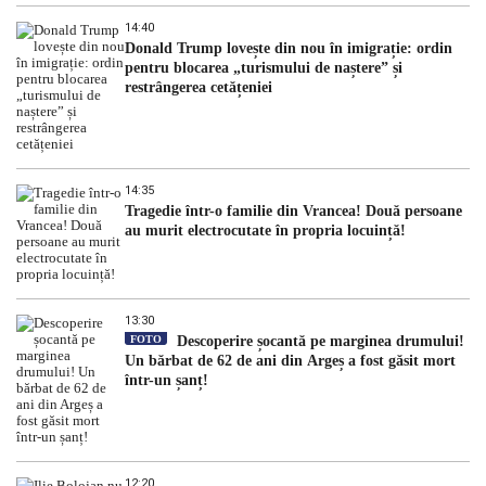
14:40
Donald Trump lovește din nou în imigrație: ordin
pentru blocarea „turismului de naștere” și
restrângerea cetățeniei
14:35
Tragedie într-o familie din Vrancea! Două persoane
au murit electrocutate în propria locuință!
13:30
FOTO
Descoperire șocantă pe marginea drumului!
Un bărbat de 62 de ani din Argeș a fost găsit mort
într-un șanț!
12:20