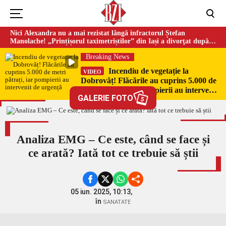
Nici Alexandra nu a mai rezistat lângă infractorul Ștefan
Manolache! „Prințișorul taximetriștilor” din Iași a divorţat după
doi ani de căsnicie
Breaking News
Incendiu de vegetație la
VIDEO
Dobrovăț! Flăcările au cuprins 5.000 de
metri pătrați, iar pompierii au intervenit
GALERIE FOTO
de urgență
5
Analiza EMG – Ce este, când se face și
ce arată? Iată tot ce trebuie să știi
05 iun. 2025, 10:13,
în
SANATATE