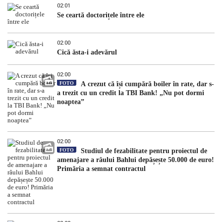
02:01
Se ceartă doctorițele între ele
02:00
Cică ăsta-i adevărul
02:00
FOTO
A crezut că își cumpără boiler în rate, dar s-
a trezit cu un credit la TBI Bank! „Nu pot dormi
noaptea”
02:00
FOTO
Studiul de fezabilitate pentru proiectul de
amenajare a râului Bahlui depășește 50.000 de euro!
Primăria a semnat contractul