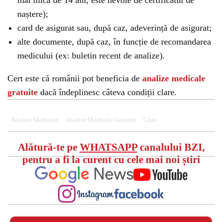
mai mică de 14 ani, este nevoie de certificatul de
naștere);
card de asigurat sau, după caz, adeverință de asigurat;
alte documente, după caz, în funcție de recomandarea
medicului (ex: buletin recent de analize).
Cert este că românii pot beneficia de
analize medicale
gratuite
dacă îndeplinesc câteva condiții clare.
Analize Medicale
Analize Medicale Gratuite
Cnas
Alătură-te pe
WHATSAPP
canalului BZI,
pentru a fi la curent cu cele mai noi știri