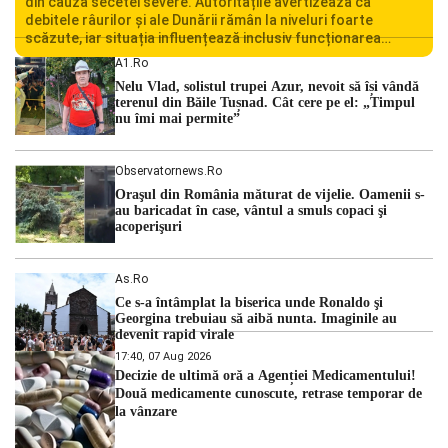
din cauza secetei severe. Autoritățile avertizează că
debitele râurilor și ale Dunării rămân la niveluri foarte
scăzute, iar situația influențează inclusiv funcționarea
Centralei Nucleare de la Cernavodă. România se confruntă
A1.ro
cu una dintre cele mai dificile perioade din punct de vedere
Nelu Vlad, solistul trupei Azur, nevoit să își vândă
hidrologic din ultimii ani. Lipsa […]
terenul din Băile Tușnad. Cât cere pe el: „Timpul
nu îmi mai permite”
Observatornews.ro
Oraşul din România măturat de vijelie. Oamenii s-
au baricadat în case, vântul a smuls copaci şi
acoperişuri
As.ro
Ce s-a întâmplat la biserica unde Ronaldo şi
Georgina trebuiau să aibă nunta. Imaginile au
devenit rapid virale
17:40, 07 Aug 2026
Decizie de ultimă oră a Agenției Medicamentului!
Două medicamente cunoscute, retrase temporar de
la vânzare