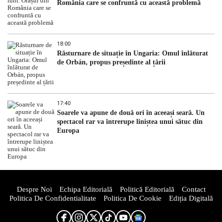
România care se confruntă cu această problemă
18:00
Răsturnare de situație în Ungaria: Omul înlăturat
de Orbán, propus președinte al țării
17:40
Soarele va apune de două ori în aceeași seară. Un
spectacol rar va întrerupe liniștea unui sătuc din
Europa
Despre Noi
Echipa Editorială
Politică Editorială
Contact
Politica De Confidentialitate
Politica De Cookie
Ediția Digitală