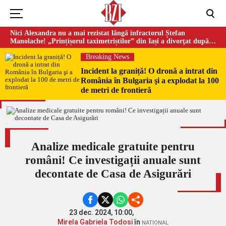
Nici Alexandra nu a mai rezistat lângă infractorul Ștefan
Manolache! „Prințișorul taximetriștilor” din Iași a divorţat după
doi ani de căsnicie
Breaking News
Incident la graniță! O dronă a intrat din
România în Bulgaria şi a explodat la 100
de metri de frontieră
Analize medicale gratuite pentru
români! Ce investigații anuale sunt
decontate de Casa de Asigurări
23 dec. 2024, 10:00,
Mirela Gabriela Todosi
în
NATIONAL