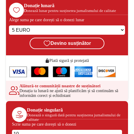
Donație lunară
Donează lunar pentru susținerea jurnalismului de calitate
Alege suma pe care dorești să o donezi lunar
Devino susținător
Plată sigură și protejată
Alătură-te comunității noastre de susținători
Donația ta lunară ne ajută să planificăm și să continuăm să
informăm corect și echidistant
Donație singulară
Donează o singură dată pentru susținerea jurnalismului de
calitate
Scrie suma pe care dorești să o donezi