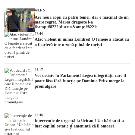
As.ro
Are nouă copii cu patru femei, dar e măcinat de un
mare regret. Marea dragoste l-a
&amp;#8222;distrus&amp;#8221;
17:44
Atac violent în inima Londrei! O femeie a atacat cu
o foarfecă într-o zonă plină de turiști
16:17
Vot decisiv în Parlament! Legea integrității care îl
poate lăsa fără funcție pe Dominic Fritz merge la
promulgare
14:45
Intervenție de urgență la Uricani! Un bărbat și-a
luat copilul ostatic și amenință că îl omoară