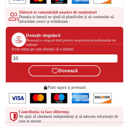
Alătură-te comunității noastre de susținători
Donația ta lunară ne ajută să planificăm și să continuăm să
informăm corect și echidistant
Donație singulară
Donează o singură dată pentru susținerea jurnalismului de
calitate
Scrie suma pe care dorești să o donezi
Donează
Plată sigură și protejată
Contribuția ta face diferența
Ne ajuți să rămânem independenți și să aducem informații de
care ai nevoie