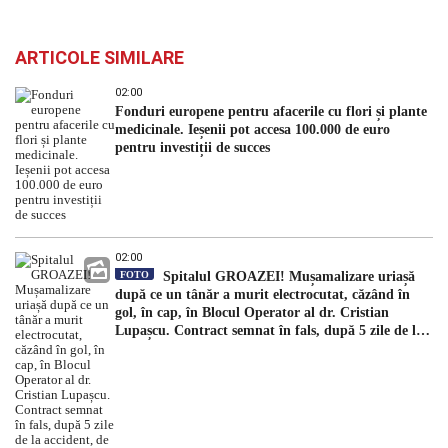
ARTICOLE SIMILARE
02:00
Fonduri europene pentru afacerile cu flori și plante
medicinale. Ieșenii pot accesa 100.000 de euro
pentru investiții de succes
02:00
FOTO
Spitalul GROAZEI! Mușamalizare uriașă
după ce un tânăr a murit electrocutat, căzând în
gol, în cap, în Blocul Operator al dr. Cristian
Lupașcu. Contract semnat în fals, după 5 zile de la
accident, de managerul Daniel Timofte, la Spitalul
„Sfântul Spiridon”