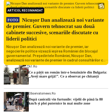
ARTICOL RECOMANDAT
Nicușor Dan analizează noi variante
FOTO
de premier. Guvern tehnocrat sau două
cabinete succesive, scenariile discutate cu
liderii politici
Nicușor Dan analizează noi variante de premier, iar
negocierile politice vizează ieșirea României din blocajul
guvernamental. Președintele României, Nicușor Dan,
analizează noi variante de premier în cadrul consultărilor cu
liderii politici. Ciprian Ciucu vorbește despre scenariul unui
A1.ro
guvern tehnocrat și despre posibilitatea a două cabinete
Ce a pățit un român într-o benzinărie din Bulgaria:
succesive. Nicușor Dan analizează noi variante de premier
„Aveți mare grijă!”. Ce a observat pe chitanță
România traversează […]
Observatornews.ro
După caniculă vin furtunile: vijelii de până la 80
km/h și ploi puternice în mai multe zone