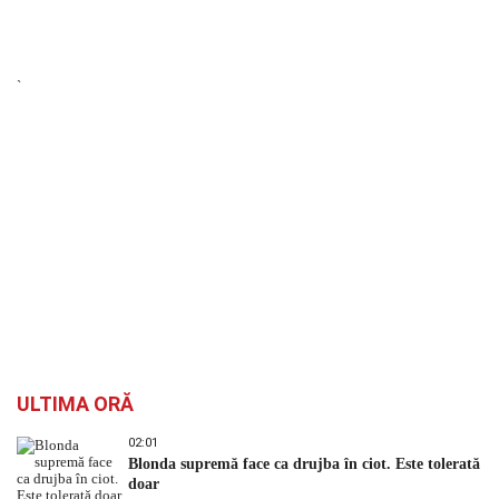
`
ULTIMA ORĂ
02:01
Blonda supremă face ca drujba în ciot. Este tolerată
doar