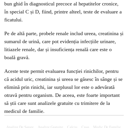
bun ghid în diagnosticul precoce al hepatitelor cronice,
în special C și D, fiind, printre alteel, teste de evaluare a
ficatului.
Pe de altă parte, probele renale includ ureea, creatinina și
sumarul de urină, care pot evidenția infecțiile urinare,
litiazele renale, dar și insuficiența renală care este o
boală gravă.
Aceste teste permit evaluarea funcției rinichilor, pentru
că acidul uric, creatinina și ureea se găsesc în sânge și se
elimină prin rinichi, iar surplusul lor este o adevărată
otravă pentru organism. De aceea, este foarte important
să știi care sunt analizele gratuite cu trimitere de la
medicul de familie.
Analize De Sange
Analize Gratuite
Calciu
Cnas
Medic De Familie