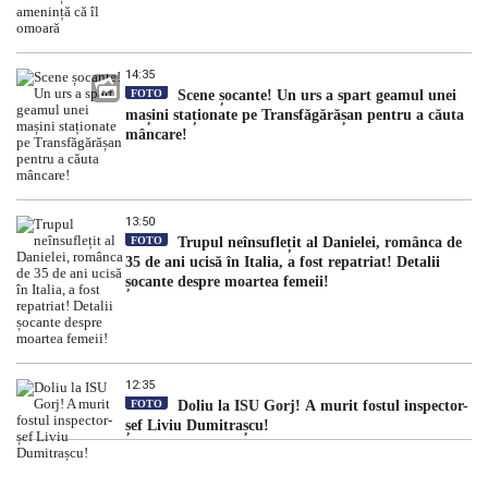
14:35
FOTO
Scene șocante! Un urs a spart geamul unei
mașini staționate pe Transfăgărășan pentru a căuta
mâncare!
13:50
FOTO
Trupul neînsuflețit al Danielei, românca de
35 de ani ucisă în Italia, a fost repatriat! Detalii
șocante despre moartea femeii!
12:35
FOTO
Doliu la ISU Gorj! A murit fostul inspector-
șef Liviu Dumitrașcu!