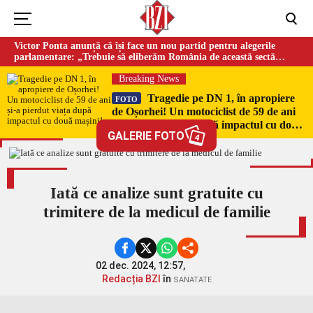
Victor Ponta anunță că își face un nou partid pentru alegerile
parlamentare: „Trebuie să eliberăm România de această sectă
globalistă”
Breaking News
Tragedie pe DN 1, în apropiere
FOTO
de Oșorhei! Un motociclist de 59 de ani
și-a pierdut viața după impactul cu două
GALERIE FOTO
mașini!
4
Iată ce analize sunt gratuite cu
trimitere de la medicul de familie
02 dec. 2024, 12:57,
Redacția BZI
în
SANATATE