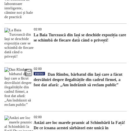
02:00
La Baia Turcească din Iași se deschide expoziția care
se schimbă de fiecare dată când o privești!
02:00
FOTO
Dan Rîmbu, bărbatul din Iași care a făcut
dezvăluiri despre ilegalitățile din cadrul firmei, a
fost dat afară: „Am îndrăznit să reclam public”
02:00
Astăzi are loc marele praznic al Schimbării la Față!
De ce icoana acestei sărbători este unică în