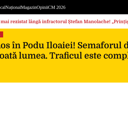
cal
Național
Magazin
Opinii
CM 2026
mai rezistat lângă infractorul Ștefan Manolache! „Prințișo
s
s în Podu Iloaiei! Semaforul 
oată lumea. Traficul este compl