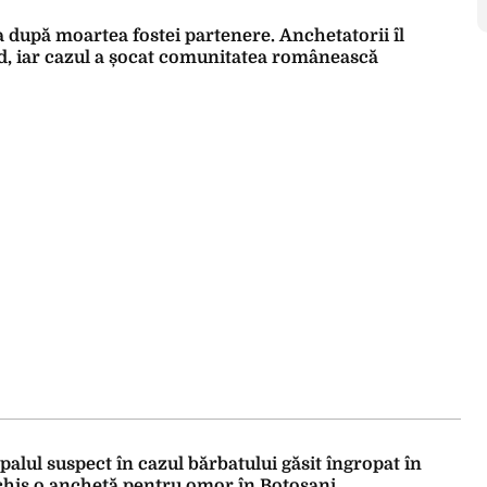
a după moartea fostei partenere. Anchetatorii îl
d, iar cazul a șocat comunitatea românească
palul suspect în cazul bărbatului găsit îngropat în
schis o anchetă pentru omor în Botoșani