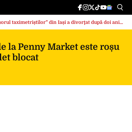
rul taximetriștilor” din Iași a divorţat după doi ani
de la Penny Market este roșu
et blocat