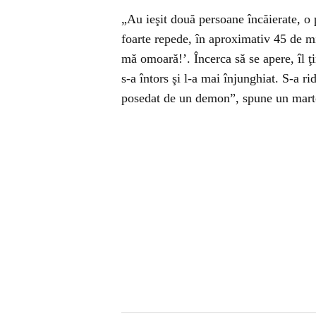
„Au ieşit două persoane încăierate, o 
foarte repede, în aproximativ 45 de min
mă omoară!’. Încerca să se apere, îl ţ
s-a întors şi l-a mai înjunghiat. S-a r
posedat de un demon”, spune un mart