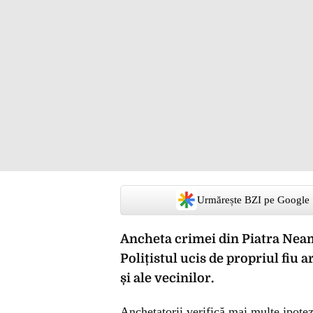
Urmărește BZI pe Google
Ancheta crimei din Piatra Neamț 
Polițistul ucis de propriul fiu ar
și ale vecinilor.
Anchetatorii verifică mai multe ipotez