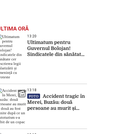
ULTIMA ORĂ
13:20
Ultimatum pentru
Guvernul Bolojan!
Sindicatele din sănătate
cer rescrierea legii
salarizării și amenință cu
proteste
13:18
Accident tragic în
FOTO
Merei, Buzău: două
persoane au murit și
două au fost rănite după
ce un autoturism s-a
izbit de un copac