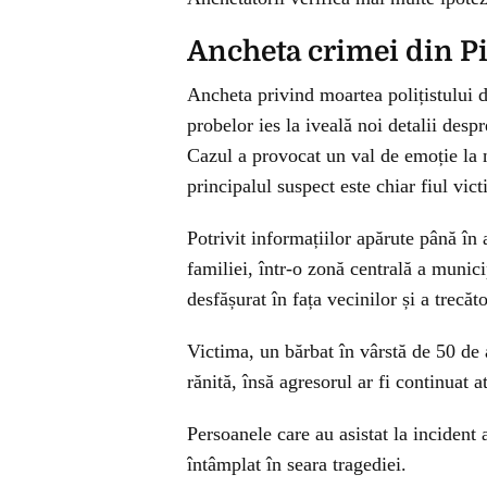
Ancheta crimei din Pi
Ancheta privind moartea polițistului 
probelor ies la iveală noi detalii desp
Cazul a provocat un val de emoție la 
principalul suspect este chiar fiul vict
Potrivit informațiilor apărute până în
familiei, într-o zonă centrală a munic
desfășurat în fața vecinilor și a trecăt
Victima, un bărbat în vârstă de 50 de a
rănită, însă agresorul ar fi continuat a
Persoanele care au asistat la incident 
întâmplat în seara tragediei.