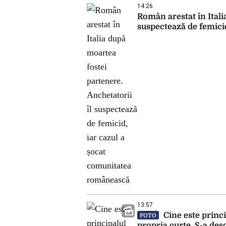
14:26
Român arestat în Itali
suspectează de femici
13:57
Cine este princi
FOTO
propria curte. S-a de