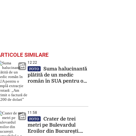
ARTICOLE SIMILARE
12:22
Suma halucinantă
FOTO
plătită de un medic
român în SUA pentru o
simplă extracție dentară:
„Am primit o factură de
7.200 de dolari”
11:58
Crater de trei
FOTO
metri pe Bulevardul
Eroilor din București.