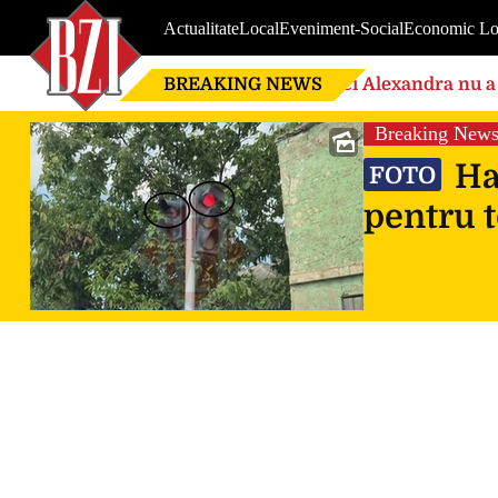
Actualitate
Local
Eveniment-Social
Economic Lo
BREAKING NEWS
Nici Alexandra nu a 
de căsnicie
Breaking New
Hao
FOTO
pentru t