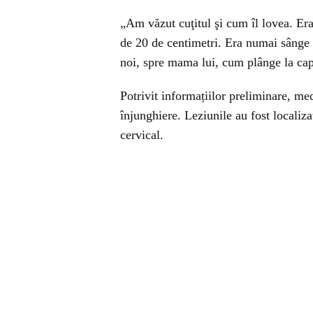
„Am văzut cuţitul şi cum îl lovea. Eram
de 20 de centimetri. Era numai sânge a
noi, spre mama lui, cum plânge la capu
Potrivit informațiilor preliminare, me
înjunghiere. Leziunile au fost localiza
cervical.