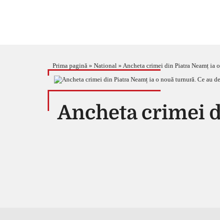
Prima pagină
»
National
»
Ancheta crimei din Piatra Neamț ia o
Ancheta crimei d