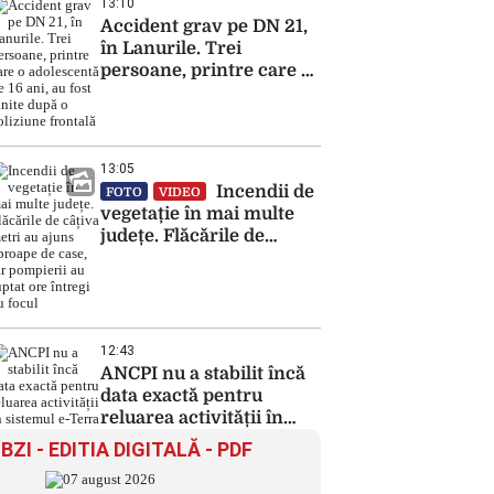
13:10
Accident grav pe DN 21,
în Lanurile. Trei
persoane, printre care o
adolescentă de 16 ani, au
fost rănite după o
coliziune frontală
13:05
Incendii de
FOTO
VIDEO
vegetație în mai multe
județe. Flăcările de
câțiva metri au ajuns
aproape de case, iar
pompierii au luptat ore
întregi cu focul
12:43
ANCPI nu a stabilit încă
data exactă pentru
reluarea activității în
sistemul e-Terra
BZI - EDITIA DIGITALĂ - PDF