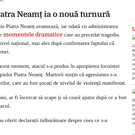
atra Neamț ia o nouă turnură
din Piatra Neamț avansează, iar odată cu administrarea
re
momentele dramatice
care au precedat tragedia.
nivel național, mai ales după confirmarea faptului că
imei.
 acest moment, atacul s-a produs în apropierea locuinței
ipiului Piatra Neamț. Martorii susțin că agresiunea s-a
orilor, care au fost șocați de nivelul de violență manifestat.
ni, ar fi încercat să scape și să ceară ajutor după ce a fost
tacul.
au oferit declarații tulburătoare despre ceea ce s-a