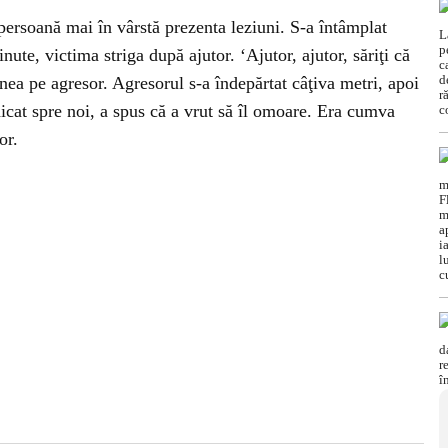
persoană mai în vârstă prezenta leziuni. S-a întâmplat
ute, victima striga după ajutor. ‘Ajutor, ajutor, săriţi că
inea pe agresor. Agresorul s-a îndepărtat câţiva metri, apoi
idicat spre noi, a spus că a vrut să îl omoare. Era cumva
or.