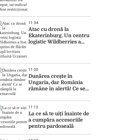
Carosabilul s-a surpat,
iar traficul a fost
restricționat
11:34
Atac cu dronă la
Ekaterinburg. Un centru
logistic Wildberries a
fost cuprins de flăcări
după lovitura atribuită
Ucrainei
11:20
Dunărea crește în
Ungaria, dar România
rămâne în alertă! Ce se
întâmplă la Cernavodă
11:13
La ce să te uiți înainte de
a cumpăra accesoriile
pentru pardoseală