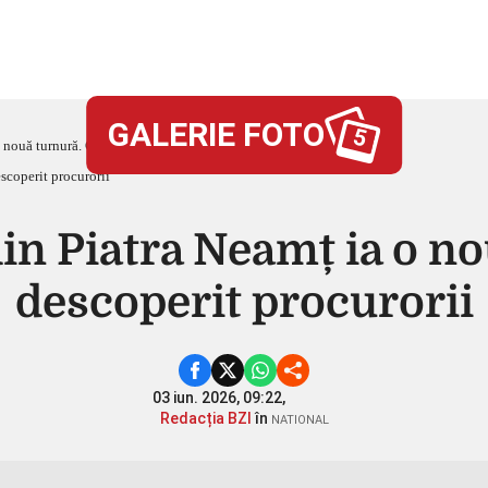
GALERIE FOTO
5
 nouă turnură. Ce au descoperit procurorii
in Piatra Neamț ia o no
descoperit procurorii
03 iun. 2026, 09:22,
Redacția BZI
în
NATIONAL