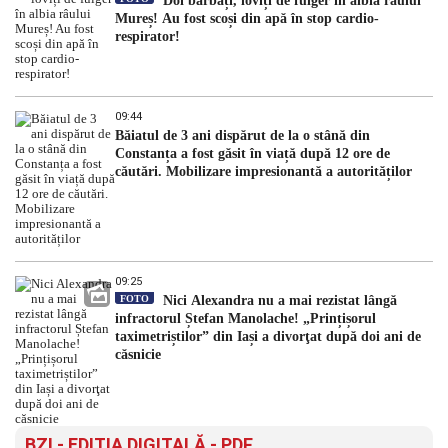
Doi bărbați, loviți de fulger în albia râului
Mureș! Au fost scoși din apă în stop cardio-
respirator!
09:44
Băiatul de 3 ani dispărut de la o stână din
Constanța a fost găsit în viață după 12 ore de
căutări. Mobilizare impresionantă a autorităților
09:25
FOTO
Nici Alexandra nu a mai rezistat lângă
infractorul Ștefan Manolache! „Prințișorul
taximetriștilor” din Iași a divorţat după doi ani de
căsnicie
BZI - EDITIA DIGITALĂ - PDF