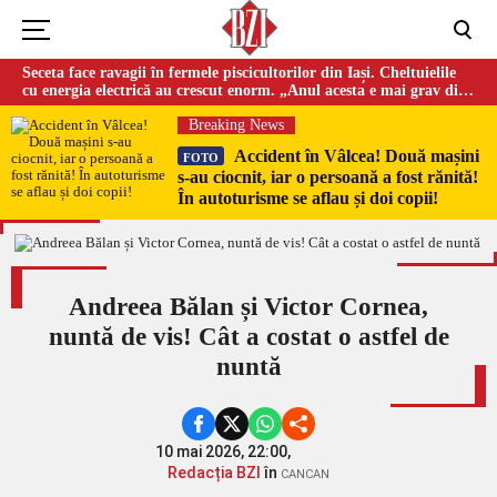
Seceta face ravagii în fermele piscicultorilor din Iași. Cheltuielile
cu energia electrică au crescut enorm. „Anul acesta e mai grav din
cauza temperaturilor foarte mari”
Breaking News
Accident în Vâlcea! Două mașini
FOTO
s-au ciocnit, iar o persoană a fost rănită!
În autoturisme se aflau și doi copii!
Andreea Bălan și Victor Cornea,
nuntă de vis! Cât a costat o astfel de
nuntă
10 mai 2026, 22:00,
Redacția BZI
în
CANCAN