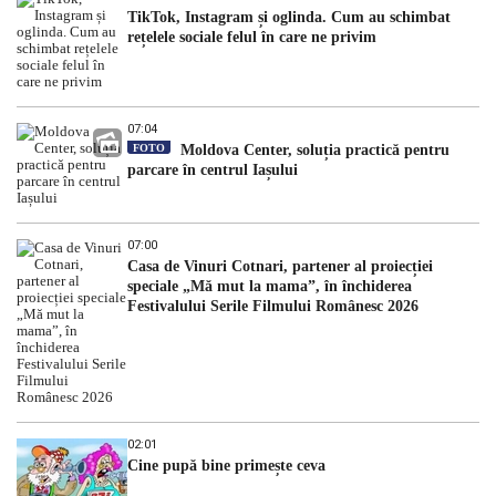
TikTok, Instagram și oglinda. Cum au schimbat
rețelele sociale felul în care ne privim
07:04
FOTO
Moldova Center, soluția practică pentru
parcare în centrul Iașului
07:00
Casa de Vinuri Cotnari, partener al proiecției
speciale „Mă mut la mama”, în închiderea
Festivalului Serile Filmului Românesc 2026
02:01
Cine pupă bine primește ceva