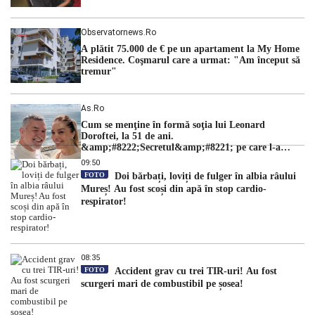
Observatornews.ro
A plătit 75.000 de € pe un apartament la My Home
Residence. Coşmarul care a urmat: "Am început să
tremur"
As.ro
Cum se menţine în formă soţia lui Leonard
Doroftei, la 51 de ani.
&amp;#8222;Secretul&amp;#8221; pe care l-a
dezvăluit
09:50
FOTO
Doi bărbați, loviți de fulger în albia râului
Mureș! Au fost scoși din apă în stop cardio-
respirator!
08:35
FOTO
Accident grav cu trei TIR-uri! Au fost
scurgeri mari de combustibil pe șosea!