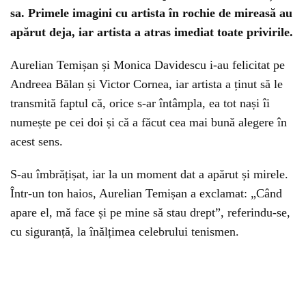
sa. Primele imagini cu artista în rochie de mireasă au
apărut deja, iar artista a atras imediat toate privirile.
Aurelian Temișan și Monica Davidescu i-au felicitat pe
Andreea Bălan și Victor Cornea, iar artista a ținut să le
transmită faptul că, orice s-ar întâmpla, ea tot nași îi
numește pe cei doi și că a făcut cea mai bună alegere în
acest sens.
S-au îmbrățișat, iar la un moment dat a apărut și mirele.
Într-un ton haios, Aurelian Temișan a exclamat: „Când
apare el, mă face și pe mine să stau drept”, referindu-se,
cu siguranță, la înălțimea celebrului tenismen.