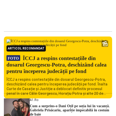
ARTICOL RECOMANDAT
ÎCCJ a respins contestațiile din
FOTO
dosarul Georgescu-Potra, deschizând calea
pentru începerea judecății pe fond
ÎCCJ a respins contestațiile din dosarul Georgescu-Potra,
deschizând calea pentru începerea judecății pe fond. Înalta
Curte de Casație și Justiție a deblocat definitiv procesul
penal în care Călin Georgescu, Horațiu Potra și alte 20 de
persoane sunt acuzați de acțiuni îndreptate împotriva
A1.ro
ordinii constituționale. În ședința din camera preliminară,
Cum a surprins-o Dani Oțil pe soția lui în vacanță.
judecătorii de la instanța supremă au […]
Gabriela Prisăcariu, apariție impecabilă în costum
de baie