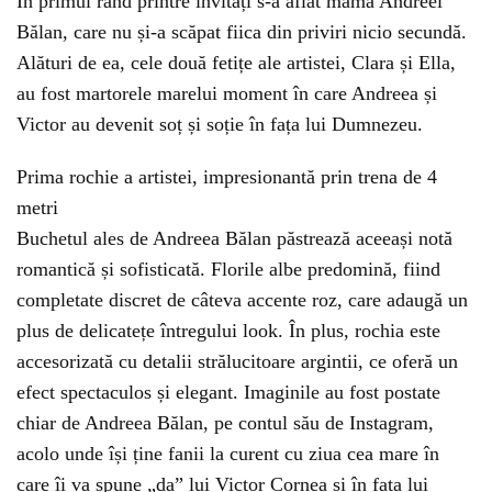
În primul rând printre invitați s-a aflat mama Andreei
Bălan, care nu și-a scăpat fiica din priviri nicio secundă.
Alături de ea, cele două fetițe ale artistei, Clara și Ella,
au fost martorele marelui moment în care Andreea și
Victor au devenit soț și soție în fața lui Dumnezeu.
Prima rochie a artistei, impresionantă prin trena de 4
metri
Buchetul ales de Andreea Bălan păstrează aceeași notă
romantică și sofisticată. Florile albe predomină, fiind
completate discret de câteva accente roz, care adaugă un
plus de delicatețe întregului look. În plus, rochia este
accesorizată cu detalii strălucitoare argintii, ce oferă un
efect spectaculos și elegant. Imaginile au fost postate
chiar de Andreea Bălan, pe contul său de Instagram,
acolo unde își ține fanii la curent cu ziua cea mare în
care îi va spune „da” lui Victor Cornea și în fața lui