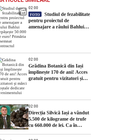
02:00
Studiul de fezabilitate
FOTO
pentru proiectul de
amenajare a râului Bahlui
depășește 50.000 de euro!
Primăria a semnat contractul
02:00
Grădina Botanică din Iași
împlinește 170 de ani! Acces
gratuit pentru vizitatori și
mărci poștale dedicate
evenimentului
02:00
Direcția Silvică Iași a vândut
5.500 de kilograme de trufe
cu 660.000 de lei. Ca în
fiecare an, ciupercile de lux
au ajuns în restaurantele din