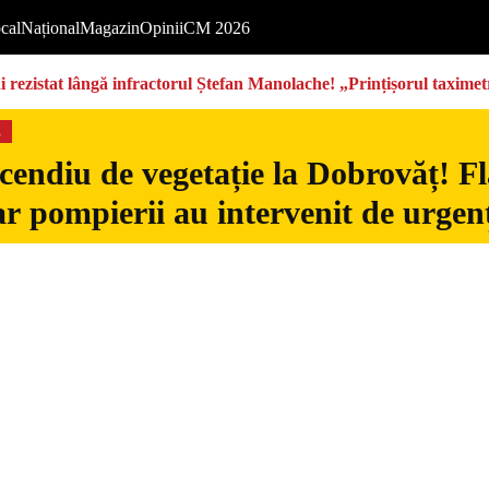
cal
Național
Magazin
Opinii
CM 2026
rezistat lângă infractorul Ștefan Manolache! „Prințișorul taximetri
s
cendiu de vegetație la Dobrovăț! Fl
iar pompierii au intervenit de urgen