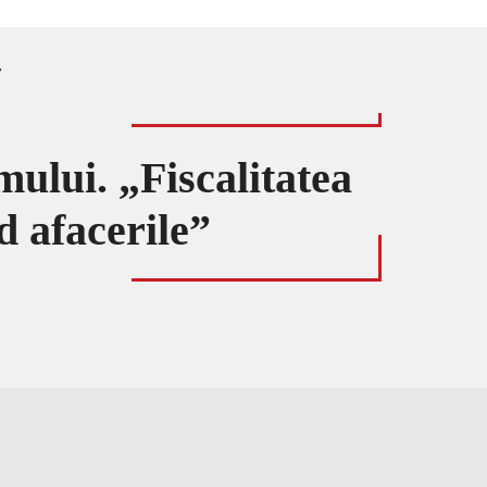
”
ului. „Fiscalitatea
d afacerile”