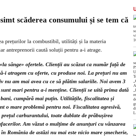
esimt scăderea consumului și se tem că
a prețurilor la combustibil, utilități și la materia
 iar antreprenorii caută soluții pentru a-i atrage.
«la sânge» ofertele. Clienții au scăzut ca număr față de
ă-i atragem cu oferte, cu produse noi. La prețuri nu am
tiv nu am mai avea cu ce să plătim salariile. Noi avem 3
 sunt mari pentru a-i menține. Clienții se uită prima dată
bani, cumpără mai puțin. Utilitățile, fiscalitatea și
unt o mare problemă pentru noi. Fiscalitatea agresivă,
t, prețul carburantului, toate dublate de prăbușirea
afacerilor. Am văzut o mulțime de anunțuri cu vânzarea
r în România de astăzi nu mai este nicio mare șmecherie,