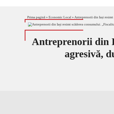
Prima pagină
»
Economic Local
»
Antreprenorii din Iași resimt
Antreprenorii din 
agresivă, d