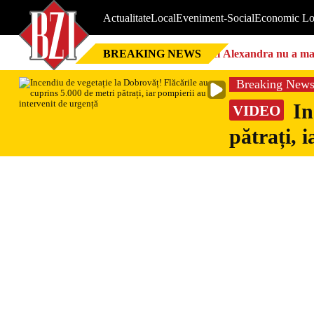
Actualitate
Local
Eveniment-Social
Economic Lo
BREAKING NEWS
Nici Alexandra nu a mai 
Breaking New
In
VIDEO
pătrați, 