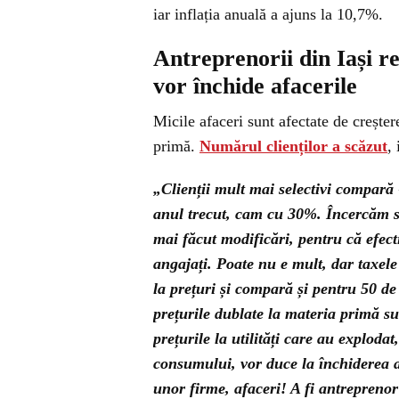
iar inflația anuală a ajuns la 10,7%.
Antreprenorii din Iași r
vor închide afacerile
Micile afaceri sunt afectate de creștere
primă.
Numărul clienților a scăzut
,
„Clienții mult mai selectivi compară 
anul trecut, cam cu 30%. Încercăm s
mai făcut modificări, pentru că efec
angajați. Poate nu e mult, dar taxele
la prețuri și compară și pentru 50 de 
prețurile dublate la materia primă s
prețurile la utilități care au exploda
consumului, vor duce la închiderea 
unor firme, afaceri! A fi antrepreno