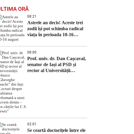
ULTIMA ORĂ
08:21
Astrele au decis! Aceste trei
zodii își pot schimba radical
viața în perioada 10-16
august
08:00
Prof. univ. dr. Dan Cașcaval,
senator de Iași al PSD și
rector al Universității
Tehnice „Gheorghe Asachi”
din Iași: „Lecturi despre
realitatea deformată a unui
guvern demis – din cărțile lui
C.S. Lewis”
02:01
Se ceartă doctorițele între ele