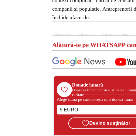
context complicat, marcat de consum re
companii și populație. Antreprenorii 
închide afacerile.
Afaceri Iași
Antreprenor
Antreprenori Iași
Alătură-te pe
WHATSAPP
can
Donație lunară
Donează lunar pentru susținerea jurnal
calitate
Alege suma pe care dorești să o donezi lunar
Devino susținător