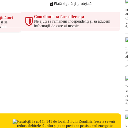
Plată sigură și protejată
Contribuția ta face diferența
ținători
Ne ajuți să rămânem independenți și să aducem
și să
informații de care ai nevoie
tant