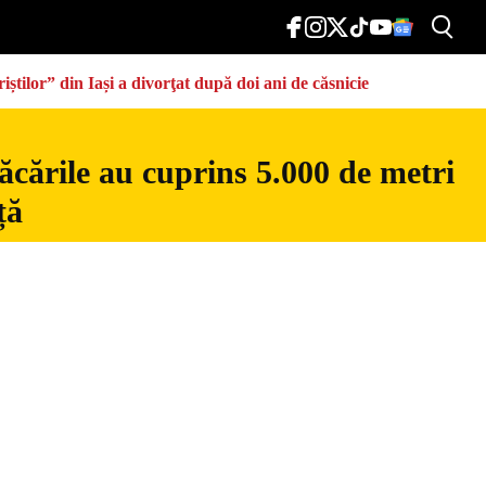
știlor” din Iași a divorţat după doi ani de căsnicie
ăcările au cuprins 5.000 de metri
ță