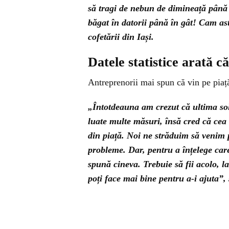
să tragi de nebun de dimineață până n
băgat în datorii până în gât! Cam ast
cofetării din Iași.
Datele statistice arată 
Antreprenorii mai spun că vin pe piaț
„Întotdeauna am crezut că ultima solu
luate multe măsuri, însă cred că cea 
din piață. Noi ne străduim să venim p
probleme. Dar, pentru a înțelege care 
spună cineva. Trebuie să fii acolo, la f
poți face mai bine pentru a-i ajuta”,