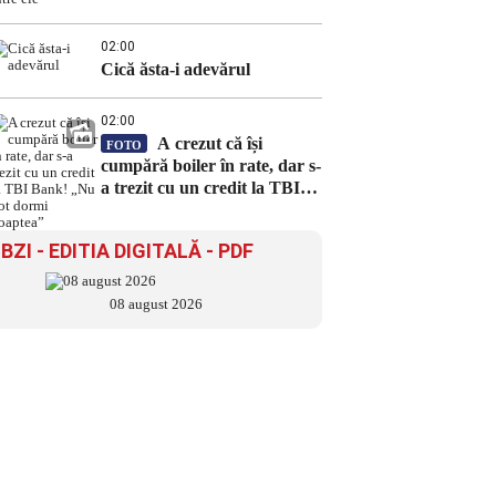
02:00
Cică ăsta-i adevărul
02:00
A crezut că își
FOTO
cumpără boiler în rate, dar s-
a trezit cu un credit la TBI
Bank! „Nu pot dormi
noaptea”
BZI - EDITIA DIGITALĂ - PDF
08 august 2026