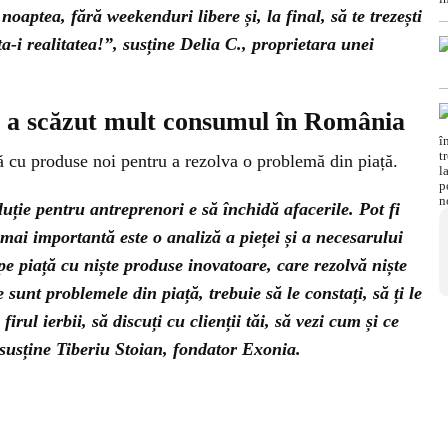
oaptea, fără weekenduri libere și, la final, să te trezești
a-i realitatea!”, susține Delia C., proprietara unei
că a scăzut mult consumul în România
ă cu produse noi pentru a rezolva o problemă din piață.
ție pentru antreprenori e să închidă afacerile. Pot fi
mai importantă este o analiză a pieței și a necesarului
e piață cu niște produse inovatoare, care rezolvă niște
sunt problemele din piață, trebuie să le constați, să ți le
irul ierbii, să discuți cu clienții tăi, să vezi cum și ce
 susține Tiberiu Stoian, fondator Exonia.