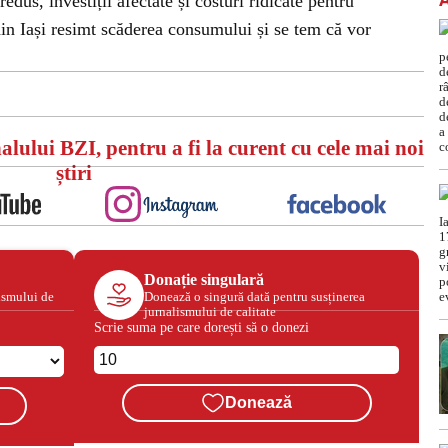
dus, investiții afectate și costuri ridicate pentru
din Iași resimt scăderea consumului și se tem că vor
alului BZI, pentru a fi la curent cu cele mai noi
știri
Donație singulară
ismului de
Donează o singură dată pentru susținerea
jurnalismului de calitate
Scrie suma pe care dorești să o donezi
Donează