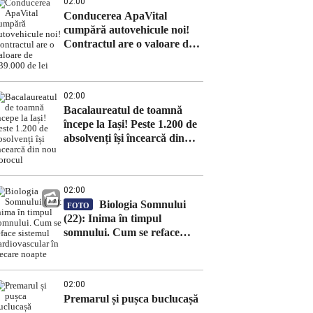
02:00
Europa, în special în Italia
Conducerea ApaVital
cumpără autovehicule noi!
Contractul are o valoare de
639.000 de lei
02:00
Bacalaureatul de toamnă
începe la Iași! Peste 1.200 de
absolvenți își încearcă din
nou norocul
02:00
Biologia Somnului
FOTO
(22): Inima în timpul
somnului. Cum se reface
sistemul cardiovascular în
fiecare noapte
02:00
Premarul și pușca buclucașă