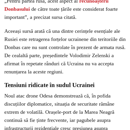
„Pentru partea rusă, acest aspect al
recunoașterii
Donbasului
de către toate țările este considerat foarte
important”, a precizat sursa citată.
Aceeași sursă arată că una dintre cerințele esențiale ale
Rusiei este retragerea forțelor ucrainene din teritoriile din
Donbas care nu sunt controlate în prezent de armata rusă.
De cealaltă parte, președintele Volodimir Zelenski a
afirmat în repetate rânduri că Ucraina nu va accepta
renunțarea la aceste regiuni.
Tensiuni ridicate în sudul Ucrainei
Noul atac drone Odesa demonstrează că, în pofida
discuțiilor diplomatice, situația de securitate rămâne
extrem de volatilă. Orașele-port de la Marea Neagră
continuă să fie ținte frecvente, iar pagubele asupra
infrastructurii rezidențiale cresc presiunea asupra