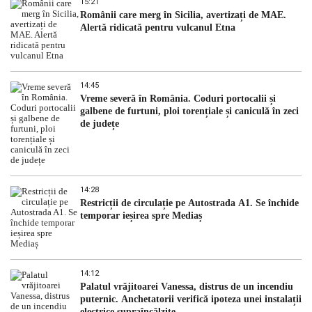
15:21
Românii care merg în Sicilia, avertizați de MAE.
Alertă ridicată pentru vulcanul Etna
14:45
Vreme severă în România. Coduri portocalii și
galbene de furtuni, ploi torențiale și caniculă în zeci
de județe
14:28
Restricții de circulație pe Autostrada A1. Se închide
temporar ieșirea spre Mediaș
14:12
Palatul vrăjitoarei Vanessa, distrus de un incendiu
puternic. Anchetatorii verifică ipoteza unei instalații
electrice supraîncălzite