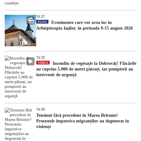
16:27
FOTO
Evenimente care vor avea loc în
Arhiepiscopia Iaşilor, în perioada 9-15 august 2026
16:22
VIDEO
Incendiu de vegetație la Dobrovăț! Flăcările
au cuprins 5.000 de metri pătrați, iar pompierii au
intervenit de urgență
16:20
Tensiuni fără precedent în Marea Britanie!
Protestele împotriva migranților au degenerat în
violențe