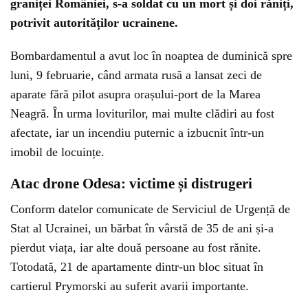
graniței României, s-a soldat cu un mort și doi răniți,
potrivit autorităților ucrainene.
Bombardamentul a avut loc în noaptea de duminică spre
luni, 9 februarie, când armata rusă a lansat zeci de
aparate fără pilot asupra orașului-port de la Marea
Neagră. În urma loviturilor, mai multe clădiri au fost
afectate, iar un incendiu puternic a izbucnit într-un
imobil de locuințe.
Atac drone Odesa: victime și distrugeri
Conform datelor comunicate de Serviciul de Urgență de
Stat al Ucrainei, un bărbat în vârstă de 35 de ani și-a
pierdut viața, iar alte două persoane au fost rănite.
Totodată, 21 de apartamente dintr-un bloc situat în
cartierul Prymorski au suferit avarii importante.