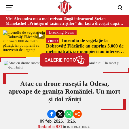
Nici Alexandra nu a mai rezistat lângă infractorul Ștefan
Manolache! „Prințișorul taximetriștilor” din Iași a divorţat după
doi ani de căsnicie
Breaking News
Incendiu de vegetație la
VIDEO
Dobrovăț! Flăcările au cuprins 5.000 de
metri pătrați, iar pompierii au intervenit
de urgență
GALERIE FOTO
3
Atac cu drone rusești la Odesa,
aproape de granița României. Un mort
și doi răniți
09 feb. 2026, 13:26,
Redacția BZI
în
INTERNATIONAL