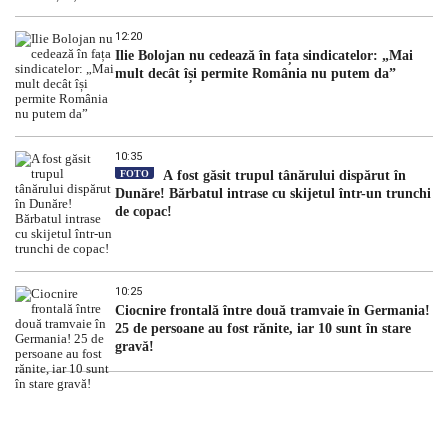
12:20
Ilie Bolojan nu cedează în fața sindicatelor: „Mai
mult decât își permite România nu putem da”
10:35
FOTO
A fost găsit trupul tânărului dispărut în
Dunăre! Bărbatul intrase cu skijetul într-un trunchi
de copac!
10:25
Ciocnire frontală între două tramvaie în Germania!
25 de persoane au fost rănite, iar 10 sunt în stare
gravă!