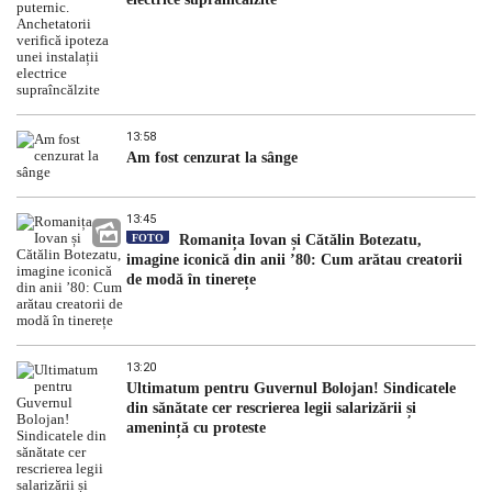
13:58
Am fost cenzurat la sânge
13:45
FOTO
Romanița Iovan și Cătălin Botezatu,
imagine iconică din anii ’80: Cum arătau creatorii
de modă în tinerețe
13:20
Ultimatum pentru Guvernul Bolojan! Sindicatele
din sănătate cer rescrierea legii salarizării și
amenință cu proteste