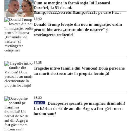
Cum se menţine în formă soţia lui Leonard
Doroftei, la 51 de ani.
&amp;#8222;Secretul&amp;#8221; pe care l-a
dezvăluit
14:40
Donald Trump lovește din nou în imigrație: ordin
pentru blocarea „turismului de naștere” și
restrângerea cetățeniei
14:35
Tragedie într-o familie din Vrancea! Două persoane
au murit electrocutate în propria locuință!
13:30
FOTO
Descoperire șocantă pe marginea drumului!
Un bărbat de 62 de ani din Argeș a fost găsit mort
într-un șanț!