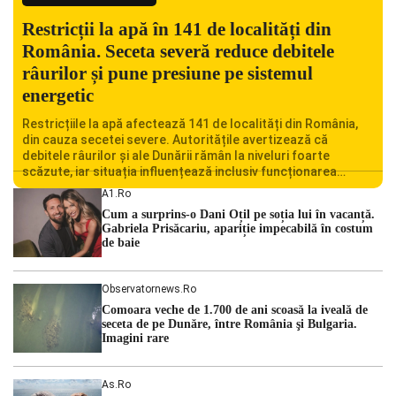
Restricții la apă în 141 de localități din
România. Seceta severă reduce debitele
râurilor și pune presiune pe sistemul
energetic
Restricțiile la apă afectează 141 de localități din România,
din cauza secetei severe. Autoritățile avertizează că
debitele râurilor și ale Dunării rămân la niveluri foarte
scăzute, iar situația influențează inclusiv funcționarea
Centralei Nucleare de la Cernavodă. România se confruntă
A1.ro
cu una dintre cele mai dificile perioade din punct de vedere
Cum a surprins-o Dani Oțil pe soția lui în vacanță.
hidrologic din ultimii ani. Lipsa […]
Gabriela Prisăcariu, apariție impecabilă în costum
de baie
Observatornews.ro
Comoara veche de 1.700 de ani scoasă la iveală de
seceta de pe Dunăre, între România şi Bulgaria.
Imagini rare
As.ro