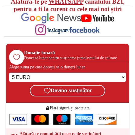
Alătură-te pe
WHATSAPP
canalului BZI,
pentru a fi la curent cu cele mai noi știri
Donație lunară
Donează lunar pentru susținerea jurnalismului de calitate
Alege suma pe care dorești să o donezi lunar
Devino susținător
Plată sigură și protejată
Alătură-te comunității noastre de susținători