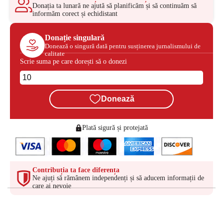
Donația ta lunară ne ajută să planificăm și să continuăm să
informăm corect și echidistant
Donație singulară
Donează o singură dată pentru susținerea jurnalismului de
calitate
Scrie suma pe care dorești să o donezi
Donează
Plată sigură și protejată
Contribuția ta face diferența
Ne ajuți să rămânem independenți și să aducem informații de
care ai nevoie