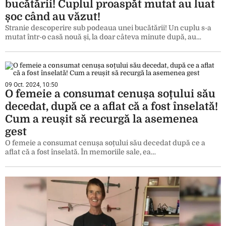
bucătării! Cuplul proaspăt mutat au luat
șoc când au văzut!
Stranie descoperire sub podeaua unei bucătării! Un cuplu s-a
mutat într-o casă nouă și, la doar câteva minute după, au…
09 Oct. 2024, 10:50
O femeie a consumat cenușa soțului său
decedat, după ce a aflat că a fost înselată!
Cum a reușit să recurgă la asemenea
gest
O femeie a consumat cenușa soțului său decedat după ce a
aflat că a fost înselată. În memoriile sale, ea…