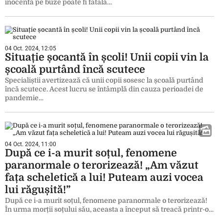
inocentă pe buze poate fi fatală…
04 Oct. 2024, 12:05
Situație șocantă în școli! Unii copii vin la
școală purtând încă scutece
Specialiștii avertizează că unii copii sosesc la școală purtând
încă scutece. Acest lucru se întâmplă din cauza perioadei de
pandemie…
04 Oct. 2024, 11:00
După ce i-a murit soțul, fenomene
paranormale o terorizează! „Am văzut
fața scheletică a lui! Puteam auzi vocea
lui răgușită!”
După ce i-a murit soțul, fenomene paranormale o terorizează!
În urma morții soțului său, aceasta a început să treacă printr-o…