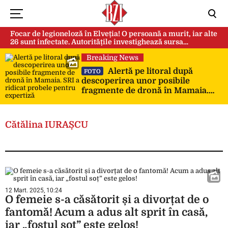
Focar de legioneloză în Elveția! O persoană a murit, iar alte
26 sunt infectate. Autoritățile investighează sursa
contaminării
Breaking News
Alertă pe litoral după
FOTO
descoperirea unor posibile
fragmente de dronă în Mamaia.
SRI a ridicat probele pentru
expertiză
Cătălina IURAȘCU
12 Mart. 2025, 10:24
O femeie s-a căsătorit și a divorțat de o
fantomă! Acum a adus alt sprit în casă,
iar „fostul soț” este gelos!