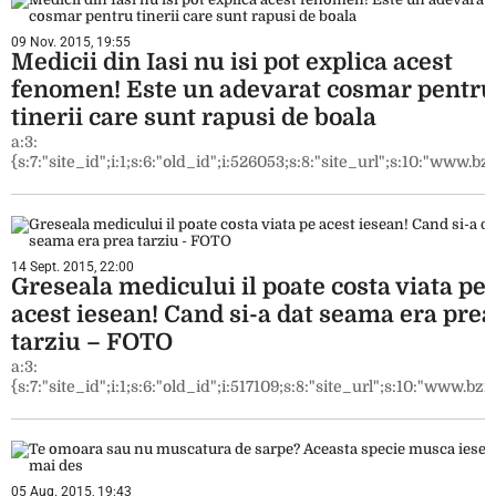
09 Nov. 2015, 19:55
Medicii din Iasi nu isi pot explica acest
fenomen! Este un adevarat cosmar pentru
tinerii care sunt rapusi de boala
a:3:
{s:7:"site_id";i:1;s:6:"old_id";i:526053;s:8:"site_url";s:10:"www.bzi.
14 Sept. 2015, 22:00
Greseala medicului il poate costa viata pe
acest iesean! Cand si-a dat seama era prea
tarziu – FOTO
a:3:
{s:7:"site_id";i:1;s:6:"old_id";i:517109;s:8:"site_url";s:10:"www.bzi.
05 Aug. 2015, 19:43