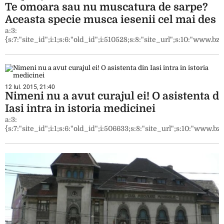
Te omoara sau nu muscatura de sarpe?
Aceasta specie musca iesenii cel mai des
a:3:
{s:7:"site_id";i:1;s:6:"old_id";i:510528;s:8:"site_url";s:10:"www.bzi.
12 Iul. 2015, 21:40
Nimeni nu a avut curajul ei! O asistenta d
Iasi intra in istoria medicinei
a:3:
{s:7:"site_id";i:1;s:6:"old_id";i:506633;s:8:"site_url";s:10:"www.bzi.