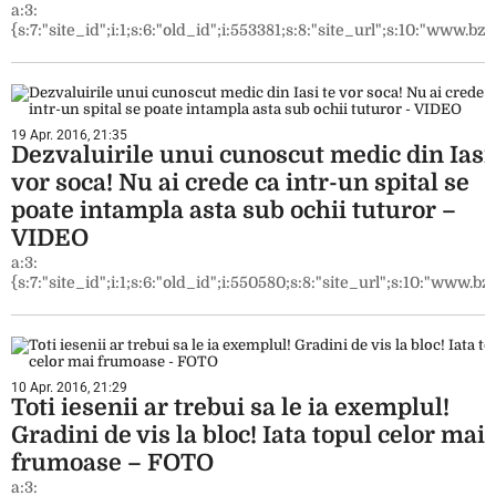
a:3:
{s:7:"site_id";i:1;s:6:"old_id";i:553381;s:8:"site_url";s:10:"www.bzi.
19 Apr. 2016, 21:35
Dezvaluirile unui cunoscut medic din Iasi
vor soca! Nu ai crede ca intr-un spital se
poate intampla asta sub ochii tuturor –
VIDEO
a:3:
{s:7:"site_id";i:1;s:6:"old_id";i:550580;s:8:"site_url";s:10:"www.bzi
10 Apr. 2016, 21:29
Toti iesenii ar trebui sa le ia exemplul!
Gradini de vis la bloc! Iata topul celor mai
frumoase – FOTO
a:3: