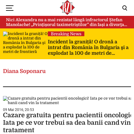
Nici Alexandra nu a mai rezistat lângă infractorul Ștefan
Manolache! „Prințișorul taximetriștilor” din Iași a divorţat
după doi ani de căsnicie
Breaking News
Incident la graniță! O dronă a
intrat din România în Bulgaria şi a
explodat la 100 de metri de
frontieră
Diana Soponaru
09 Mai 2016, 20:53
Cazare gratuita pentru pacientii oncologic
Iata pe ce vor trebui sa dea banii cand vin 
tratament