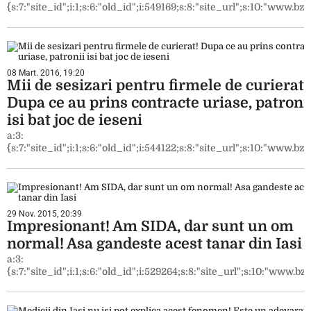
{s:7:"site_id";i:1;s:6:"old_id";i:549169;s:8:"site_url";s:10:"www.bzi.
08 Mart. 2016, 19:20
Mii de sesizari pentru firmele de curierat!
Dupa ce au prins contracte uriase, patroni
isi bat joc de ieseni
a:3:
{s:7:"site_id";i:1;s:6:"old_id";i:544122;s:8:"site_url";s:10:"www.bzi.
29 Nov. 2015, 20:39
Impresionant! Am SIDA, dar sunt un om
normal! Asa gandeste acest tanar din Iasi
a:3:
{s:7:"site_id";i:1;s:6:"old_id";i:529264;s:8:"site_url";s:10:"www.bzi.